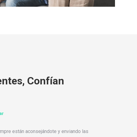
entes, Confían
ar
empre están aconsejándote y enviando las
“Se c