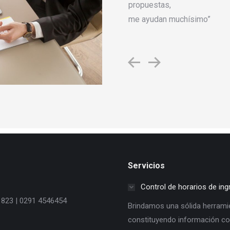
hendre ritnisl libero molestie
propuestas,
s. Ut lobortis nisl at semper
me ayudan muchísimo”
s.
Servicios
Control de horarios de in
s 823 | 0291 4546454
Brindamos una sólida herrami
constituyendo información con