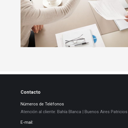
quis ipsum est a semper malesuada enim et luctus 
lectus. Cras justo non justo venenatis element metu
tellus tincidunt lorem ipsum dolor amet communita
Contacto
Números de Teléfonos
Atención al cliente: Bahía Blanca | Buenos Aires Patricio
E-mail: