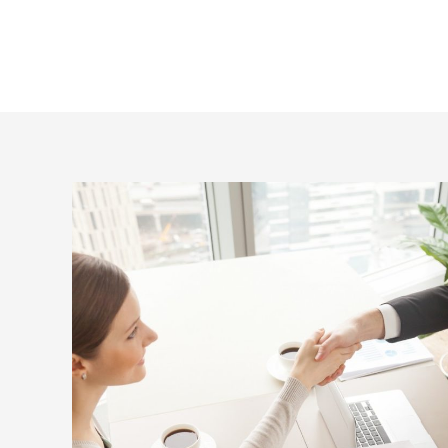
Stefan Freeman
businessman
Vursus, enim et luctus hendre ritnisl libero molestie