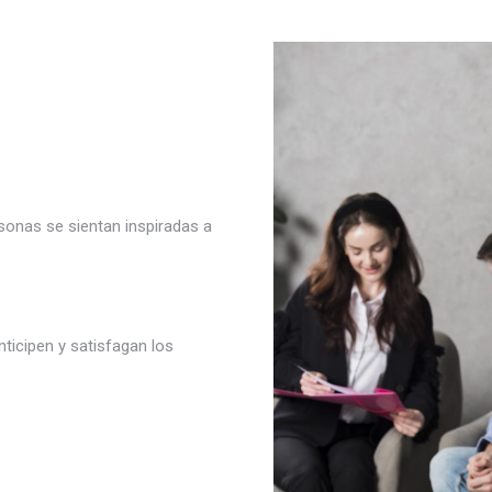
rsonas se sientan inspiradas a
ticipen y satisfagan los