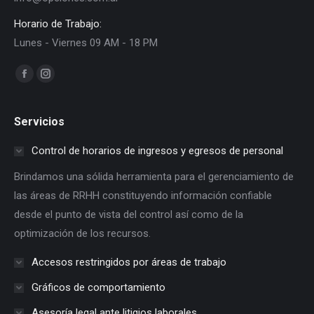
Horario de Trabajo:
Lunes - Viernes 09 AM - 18 PM
Encuéntranos en:
Facebook
Instagram
page
page
opens
opens
Servicios
in
in
Control de horarios de ingresos y egresos de personal
new
new
window
window
Brindamos una sólida herramienta para el gerenciamiento de
las áreas de RRHH constituyendo información confiable
desde el punto de vista del control así como de la
optimización de los recursos.
Accesos restringidos por áreas de trabajo
Gráficos de comportamiento
Asesoría legal ante litigios laborales