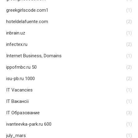
greekgirlscode.com1
(1)
hoteldelafuente.com
(2)
inbrain.uz
(1)
infectex.ru
(2)
Internet Business, Domains
(1)
ippofmbc.ru 50
(2)
isu-pb.ru 1000
(2)
IT Vacancies
(1)
IT Вакансії
(1)
IT Образование
(3)
ivanteevka-park.ru 600
(1)
july_mars
(1)