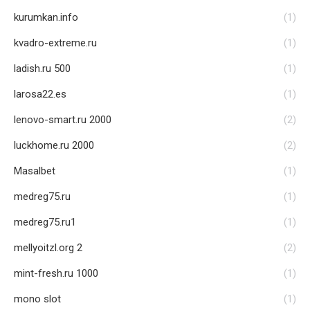
kurumkan.info
(1)
kvadro-extreme.ru
(1)
ladish.ru 500
(1)
larosa22.es
(1)
lenovo-smart.ru 2000
(2)
luckhome.ru 2000
(2)
Masalbet
(1)
medreg75.ru
(1)
medreg75.ru1
(1)
mellyoitzl.org 2
(2)
mint-fresh.ru 1000
(1)
mono slot
(1)