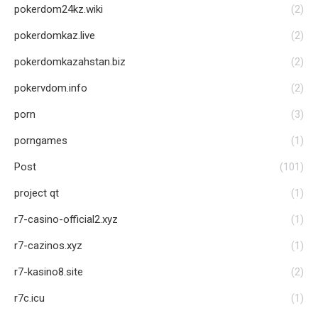
pokerdom24kz.wiki
(2)
pokerdomkaz.live
(2)
pokerdomkazahstan.biz
(2)
pokervdom.info
(2)
porn
(3)
porngames
(1)
Post
(101)
project qt
(1)
r7-casino-official2.xyz
(1)
r7-cazinos.xyz
(1)
r7-kasino8.site
(2)
r7c.icu
(1)