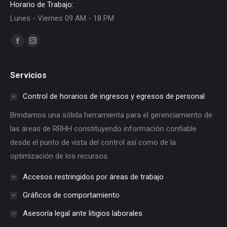
Horario de Trabajo:
Lunes - Viernes 09 AM - 18 PM
Encuéntranos en:
Facebook
Instagram
page
page
opens
opens
Servicios
in
in
Control de horarios de ingresos y egresos de personal
new
new
window
window
Brindamos una sólida herramienta para el gerenciamiento de
las áreas de RRHH constituyendo información confiable
desde el punto de vista del control así como de la
optimización de los recursos.
Accesos restringidos por áreas de trabajo
Gráficos de comportamiento
Asesoría legal ante litigios laborales