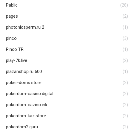
Pablic
(28)
pages
(2)
photonicsperm.ru 2
(1)
pinco
(3)
Pinco TR
(1)
play-7k.live
(2)
plazanshop.ru 600
(1)
poker-doms.store
(2)
pokerdom-casino.digital
(2)
pokerdom-cazino.ink
(2)
pokerdom-kaz.store
(2)
pokerdom2.guru
(2)