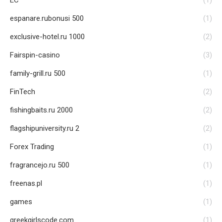
EC
(1)
espanare.rubonusi 500
(1)
exclusive-hotel.ru 1000
(2)
Fairspin-casino
(3)
family-grill.ru 500
(1)
FinTech
(2)
fishingbaits.ru 2000
(2)
flagshipuniversity.ru 2
(2)
Forex Trading
(1)
fragrancejo.ru 500
(1)
freenas.pl
(1)
games
(1)
greekgirlscode.com
(1)