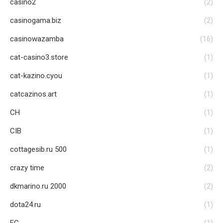
casino2
(2)
casinogama.biz
(2)
casinowazamba
(16)
cat-casino3.store
(1)
cat-kazino.cyou
(1)
catcazinos.art
(1)
CH
(1)
CIB
(1)
cottagesib.ru 500
(1)
crazy time
(2)
dkmarino.ru 2000
(2)
dota24.ru
(1)