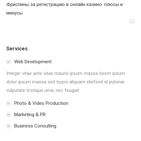
Фриспины за регистрацию в онлайн казино: плюсы и
минусы
(2)
Services
Web Development
Integer vitae ante vitae mauris ipsum massa lorem ipsum
dolor ipsum massa sed turpis aliquam eleifend id pulvinar
vulputate tristique urna, nec feugiat.
Photo & Video Production
Marketing & PR
Business Consulting