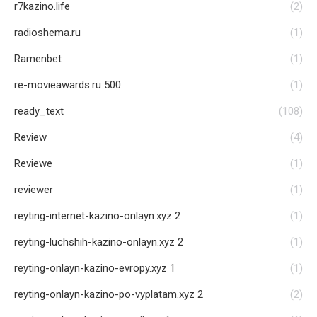
r7kazino.life
(2)
radioshema.ru
(1)
Ramenbet
(1)
re-movieawards.ru 500
(1)
ready_text
(108)
Review
(4)
Reviewe
(1)
reviewer
(1)
reyting-internet-kazino-onlayn.xyz 2
(1)
reyting-luchshih-kazino-onlayn.xyz 2
(1)
reyting-onlayn-kazino-evropy.xyz 1
(1)
reyting-onlayn-kazino-po-vyplatam.xyz 2
(2)