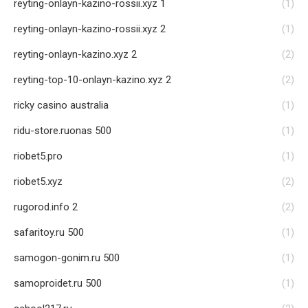
reyting-onlayn-kazino-rossii.xyz 1
(1)
reyting-onlayn-kazino-rossii.xyz 2
(1)
reyting-onlayn-kazino.xyz 2
(2)
reyting-top-10-onlayn-kazino.xyz 2
(2)
ricky casino australia
(1)
ridu-store.ruonas 500
(1)
riobet5.pro
(1)
riobet5.xyz
(2)
rugorod.info 2
(2)
safaritoy.ru 500
(1)
samogon-gonim.ru 500
(1)
samoproidet.ru 500
(1)