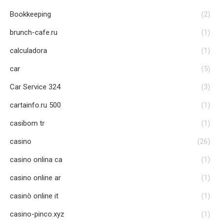
Bookkeeping
(2)
brunch-cafe.ru
(1)
calculadora
(1)
car
(5)
Car Service 324
(3)
cartainfo.ru 500
(1)
casibom tr
(1)
casino
(26)
casino onlina ca
(1)
casino online ar
(1)
casinò online it
(1)
casino-pinco.xyz
(1)