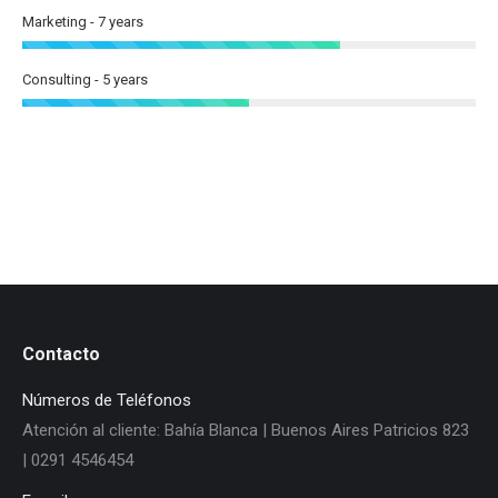
Marketing - 7 years
Consulting - 5 years
Contacto
Números de Teléfonos
Atención al cliente: Bahía Blanca | Buenos Aires Patricios 823
| 0291 4546454