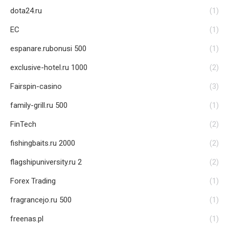
dota24.ru
(1)
EC
(1)
espanare.rubonusi 500
(1)
exclusive-hotel.ru 1000
(2)
Fairspin-casino
(3)
family-grill.ru 500
(1)
FinTech
(2)
fishingbaits.ru 2000
(2)
flagshipuniversity.ru 2
(2)
Forex Trading
(1)
fragrancejo.ru 500
(1)
freenas.pl
(1)