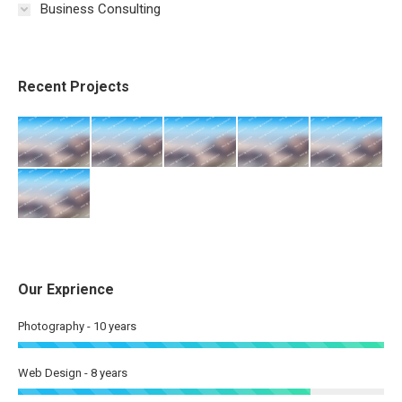
Business Consulting
Recent Projects
Our Exprience
Photography - 10 years
Web Design - 8 years