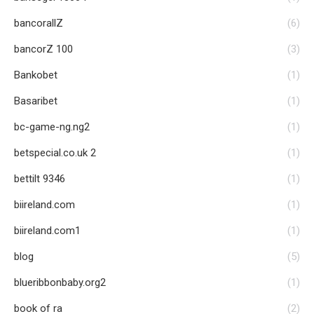
bancorallZ
(6)
bancorZ 100
(3)
Bankobet
(1)
Basaribet
(1)
bc-game-ng.ng2
(1)
betspecial.co.uk 2
(1)
bettilt 9346
(1)
biireland.com
(1)
biireland.com1
(1)
blog
(5)
blueribbonbaby.org2
(1)
book of ra
(2)