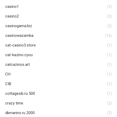
casino1
(2)
casino2
(2)
casinogama.biz
(2)
casinowazamba
(16)
cat-casino3.store
(1)
cat-kazino.cyou
(1)
catcazinos.art
(1)
CH
(1)
CIB
(1)
cottagesib.ru 500
(1)
crazy time
(2)
dkmarino.ru 2000
(2)