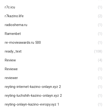
r7c.icu
(1)
r7kazino.life
(2)
radioshema.ru
(1)
Ramenbet
(1)
re-movieawards.ru 500
(1)
ready_text
(108)
Review
(4)
Reviewe
(1)
reviewer
(1)
reyting-internet-kazino-onlayn.xyz 2
(1)
reyting-luchshih-kazino-onlayn.xyz 2
(1)
reyting-onlayn-kazino-evropy.xyz 1
(1)