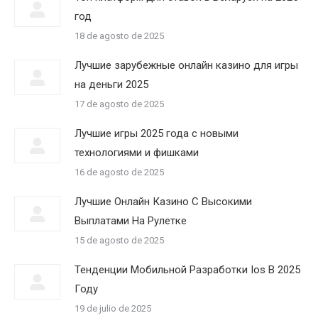
год
18 de agosto de 2025
Лучшие зарубежные онлайн казино для игры
на деньги 2025
17 de agosto de 2025
Лучшие игры 2025 года с новыми
технологиями и фишками
16 de agosto de 2025
Лучшие Онлайн Казино С Высокими
Выплатами На Рулетке
15 de agosto de 2025
Тенденции Мобильной Разработки Ios В 2025
Году
19 de julio de 2025