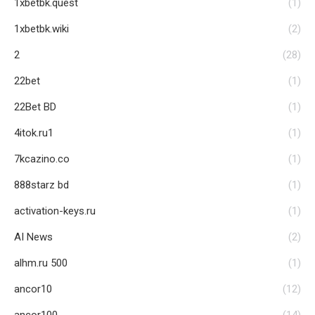
1xbetbk.quest
(1)
1xbetbk.wiki
(2)
2
(28)
22bet
(1)
22Bet BD
(1)
4itok.ru1
(1)
7kcazino.co
(1)
888starz bd
(1)
activation-keys.ru
(1)
AI News
(2)
alhm.ru 500
(1)
ancor10
(12)