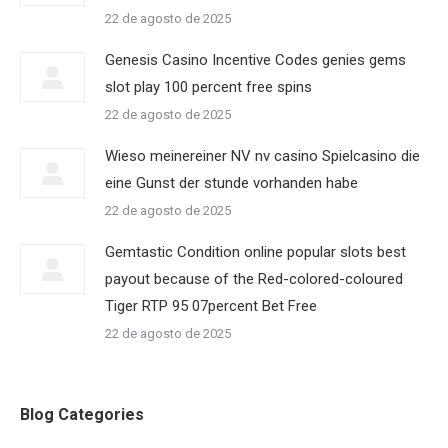
22 de agosto de 2025
Genesis Casino Incentive Codes genies gems
slot play 100 percent free spins
22 de agosto de 2025
Wieso meinereiner NV nv casino Spielcasino die
eine Gunst der stunde vorhanden habe
22 de agosto de 2025
Gemtastic Condition online popular slots best
payout because of the Red-colored-coloured
Tiger RTP 95 07percent Bet Free
22 de agosto de 2025
Blog Categories