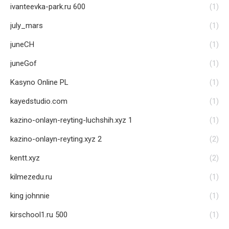
ivanteevka-park.ru 600
(1)
july_mars
(1)
juneCH
(1)
juneGof
(1)
Kasyno Online PL
(1)
kayedstudio.com
(1)
kazino-onlayn-reyting-luchshih.xyz 1
(1)
kazino-onlayn-reyting.xyz 2
(2)
kentt.xyz
(2)
kilmezedu.ru
(1)
king johnnie
(1)
kirschool1.ru 500
(1)