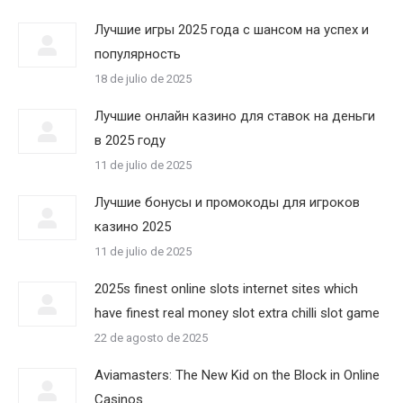
Лучшие игры 2025 года с шансом на успех и
популярность
18 de julio de 2025
Лучшие онлайн казино для ставок на деньги
в 2025 году
11 de julio de 2025
Лучшие бонусы и промокоды для игроков
казино 2025
11 de julio de 2025
2025s finest online slots internet sites which
have finest real money slot extra chilli slot game
22 de agosto de 2025
Aviamasters: The New Kid on the Block in Online
Casinos