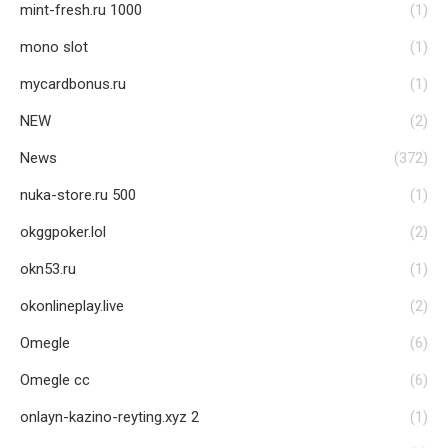
mint-fresh.ru 1000
(1)
mono slot
(1)
mycardbonus.ru
(1)
NEW
(2)
News
(372)
nuka-store.ru 500
(1)
okggpoker.lol
(2)
okn53.ru
(1)
okonlineplay.live
(2)
Omegle
(6)
Omegle cc
(6)
onlayn-kazino-reyting.xyz 2
(1)