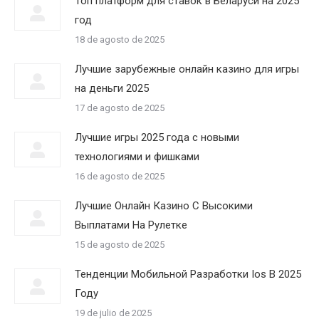
Топ платформ для ставок в Беларуси на 2025
год
18 de agosto de 2025
Лучшие зарубежные онлайн казино для игры
на деньги 2025
17 de agosto de 2025
Лучшие игры 2025 года с новыми
технологиями и фишками
16 de agosto de 2025
Лучшие Онлайн Казино С Высокими
Выплатами На Рулетке
15 de agosto de 2025
Тенденции Мобильной Разработки Ios В 2025
Году
19 de julio de 2025