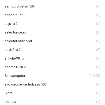
samoproidet.ru 500
(1)
school217.ru
(2)
sdjs.ru 2
(1)
selector-ok.ru
(2)
selectorcasino.lol
(2)
sevinf.ru 2
(2)
shkola-90.ru
(1)
shorsa13.ru 2
(1)
Sin categoría
(12198)
skovoroda-kastrulya.ru 500
(1)
Slots
(2)
slottica
(1)