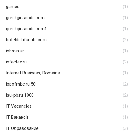
games
(1)
greekgirlscode.com
(1)
greekgirlscode.com1
(1)
hoteldelafuente.com
(2)
inbrain.uz
(1)
infectex.ru
(2)
Internet Business, Domains
(1)
ippofmbc.ru 50
(2)
isu-pb.ru 1000
(2)
IT Vacancies
(1)
IT Вакансії
(1)
IT Образование
(3)