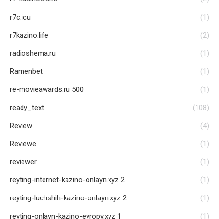
r7c.icu
(1)
r7kazino.life
(2)
radioshema.ru
(1)
Ramenbet
(1)
re-movieawards.ru 500
(1)
ready_text
(108)
Review
(4)
Reviewe
(1)
reviewer
(1)
reyting-internet-kazino-onlayn.xyz 2
(1)
reyting-luchshih-kazino-onlayn.xyz 2
(1)
reyting-onlayn-kazino-evropy.xyz 1
(1)