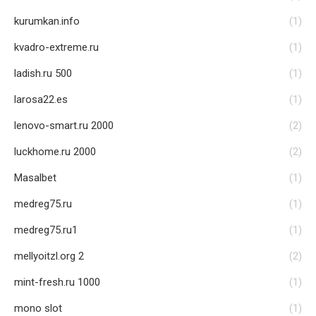
kurumkan.info
(1)
kvadro-extreme.ru
(1)
ladish.ru 500
(1)
larosa22.es
(1)
lenovo-smart.ru 2000
(2)
luckhome.ru 2000
(2)
Masalbet
(1)
medreg75.ru
(1)
medreg75.ru1
(1)
mellyoitzl.org 2
(2)
mint-fresh.ru 1000
(1)
mono slot
(1)