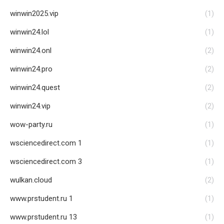
winwin2025.vip
(1)
winwin24.lol
(1)
winwin24.onl
(2)
winwin24.pro
(2)
winwin24.quest
(2)
winwin24.vip
(2)
wow-party.ru
(1)
wsciencedirect.com 1
(1)
wsciencedirect.com 3
(1)
wulkan.cloud
(2)
www.prstudent.ru 1
(1)
www.prstudent.ru 13
(1)