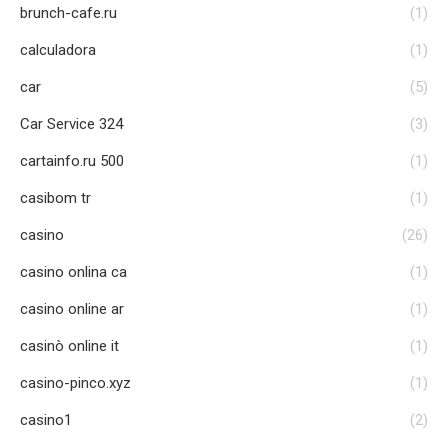
brunch-cafe.ru
(1)
calculadora
(1)
car
(5)
Car Service 324
(3)
cartainfo.ru 500
(1)
casibom tr
(1)
casino
(26)
casino onlina ca
(1)
casino online ar
(1)
casinò online it
(1)
casino-pinco.xyz
(1)
casino1
(2)