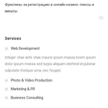
Фриспины за регистрацию в онлайн казино: плюсы и
минусы
(2)
Services
Web Development
Integer vitae ante vitae mauris ipsum massa lorem ipsum
dolor ipsum massa sed turpis aliquam eleifend id pulvinar
vulputate tristique urna, nec feugiat.
Photo & Video Production
Marketing & PR
Business Consulting