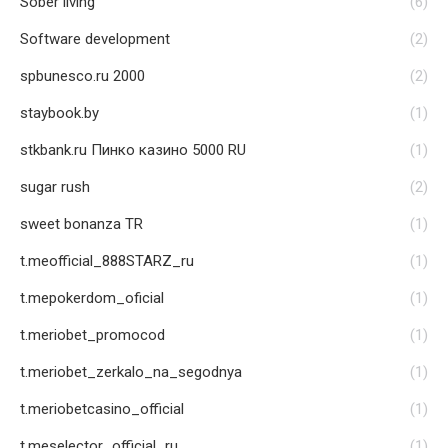
Sober living
(6)
Software development
(2)
spbunesco.ru 2000
(2)
staybook.by
(1)
stkbank.ru Пинко казино 5000 RU
(1)
sugar rush
(2)
sweet bonanza TR
(1)
t.meofficial_888STARZ_ru
(1)
t.mepokerdom_oficial
(1)
t.meriobet_promocod
(1)
t.meriobet_zerkalo_na_segodnya
(1)
t.meriobetcasino_official
(1)
t.meselector_official_ru
(1)