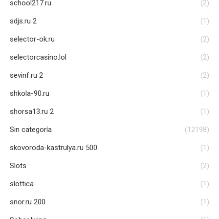
school217.ru
(2)
sdjs.ru 2
(1)
selector-ok.ru
(2)
selectorcasino.lol
(2)
sevinf.ru 2
(2)
shkola-90.ru
(1)
shorsa13.ru 2
(1)
Sin categoría
(12198)
skovoroda-kastrulya.ru 500
(1)
Slots
(2)
slottica
(1)
snor.ru 200
(1)