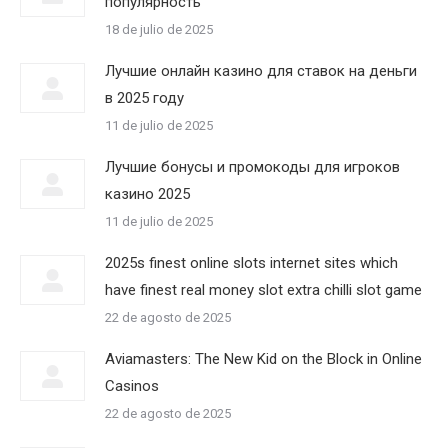
популярность
18 de julio de 2025
Лучшие онлайн казино для ставок на деньги
в 2025 году
11 de julio de 2025
Лучшие бонусы и промокоды для игроков
казино 2025
11 de julio de 2025
2025s finest online slots internet sites which
have finest real money slot extra chilli slot game
22 de agosto de 2025
Aviamasters: The New Kid on the Block in Online
Casinos
22 de agosto de 2025