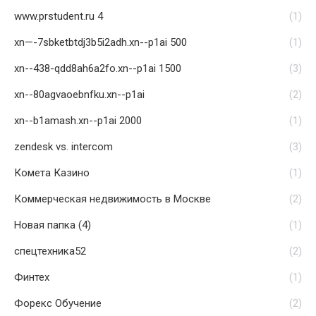
www.prstudent.ru 4
(1)
xn—-7sbketbtdj3b5i2adh.xn--p1ai 500
(1)
xn--438-qdd8ah6a2fo.xn--p1ai 1500
(3)
xn--80agvaoebnfku.xn--p1ai
(2)
xn--b1amash.xn--p1ai 2000
(1)
zendesk vs. intercom
(3)
Комета Казино
(1)
Коммерческая недвижимость в Москве
(2)
Новая папка (4)
(1)
спецтехника52
(2)
Финтех
(1)
Форекс Обучение
(2)