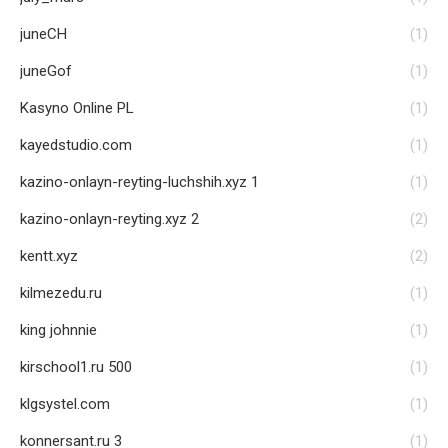
juneCH
(1)
juneGof
(1)
Kasyno Online PL
(1)
kayedstudio.com
(1)
kazino-onlayn-reyting-luchshih.xyz 1
(1)
kazino-onlayn-reyting.xyz 2
(2)
kentt.xyz
(2)
kilmezedu.ru
(1)
king johnnie
(1)
kirschool1.ru 500
(1)
klgsystel.com
(1)
konnersant.ru 3
(1)