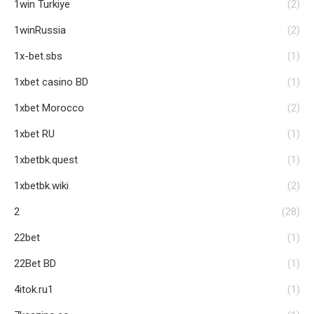
1win Turkiye
(2)
1winRussia
(2)
1x-bet.sbs
(1)
1xbet casino BD
(1)
1xbet Morocco
(2)
1xbet RU
(1)
1xbetbk.quest
(1)
1xbetbk.wiki
(2)
2
(28)
22bet
(1)
22Bet BD
(1)
4itok.ru1
(1)