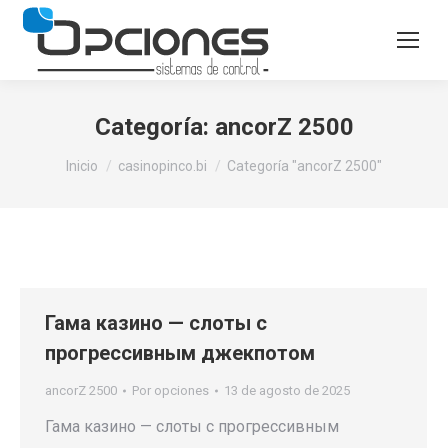
Categoría:
ancorZ 2500
Estás aquí:
Inicio
casinopinco.bi
Categoría "ancorZ 2500"
Гама казино — слоты с
прогрессивным джекпотом
ancorZ 2500
Por
opciones
13 de agosto de 2025
Гама казино — слоты с прогрессивным