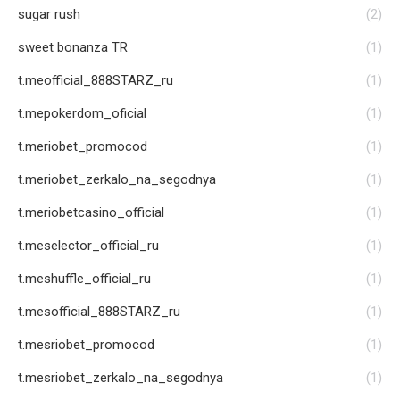
sugar rush
(2)
sweet bonanza TR
(1)
t.meofficial_888STARZ_ru
(1)
t.mepokerdom_oficial
(1)
t.meriobet_promocod
(1)
t.meriobet_zerkalo_na_segodnya
(1)
t.meriobetcasino_official
(1)
t.meselector_official_ru
(1)
t.meshuffle_official_ru
(1)
t.mesofficial_888STARZ_ru
(1)
t.mesriobet_promocod
(1)
t.mesriobet_zerkalo_na_segodnya
(1)