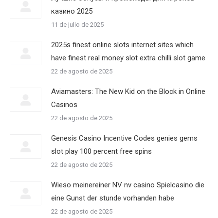
казино 2025
11 de julio de 2025
2025s finest online slots internet sites which
have finest real money slot extra chilli slot game
22 de agosto de 2025
Aviamasters: The New Kid on the Block in Online
Casinos
22 de agosto de 2025
Genesis Casino Incentive Codes genies gems
slot play 100 percent free spins
22 de agosto de 2025
Wieso meinereiner NV nv casino Spielcasino die
eine Gunst der stunde vorhanden habe
22 de agosto de 2025