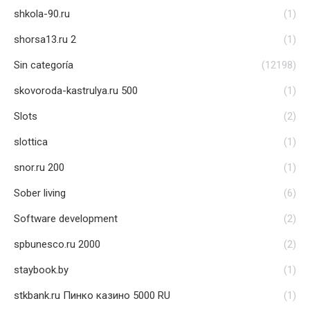
shkola-90.ru
(1)
shorsa13.ru 2
(1)
Sin categoría
(12198)
skovoroda-kastrulya.ru 500
(1)
Slots
(2)
slottica
(1)
snor.ru 200
(1)
Sober living
(6)
Software development
(2)
spbunesco.ru 2000
(2)
staybook.by
(1)
stkbank.ru Пинко казино 5000 RU
(1)