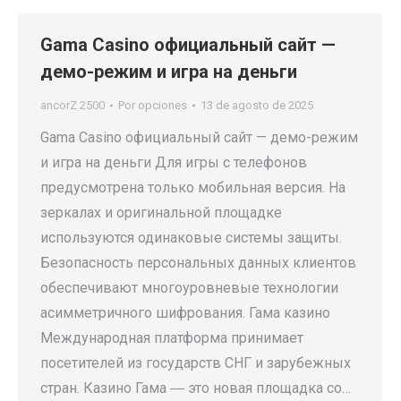
Gama Casino официальный сайт —
демо-режим и игра на деньги
ancorZ 2500
Por
opciones
13 de agosto de 2025
Gama Casino официальный сайт — демо-режим
и игра на деньги Для игры с телефонов
предусмотрена только мобильная версия. На
зеркалах и оригинальной площадке
используются одинаковые системы защиты.
Безопасность персональных данных клиентов
обеспечивают многоуровневые технологии
асимметричного шифрования. Гама казино
Международная платформа принимает
посетителей из государств СНГ и зарубежных
стран. Казино Гама ― это новая площадка со…