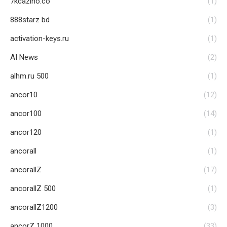
7kcazino.co
(1)
888starz bd
(1)
activation-keys.ru
(1)
AI News
(2)
alhm.ru 500
(1)
ancor10
(12)
ancor100
(14)
ancor120
(1)
ancorall
(1)
ancorallZ
(17)
ancorallZ 500
(1)
ancorallZ1200
(3)
ancorZ 1000
(33)