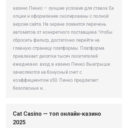
казино Пинко — лучшие условия для ставок Ее
опции и оформление скопированы с полной
версии сайта. На экране появится перечень
автоматов от конкретного поставщика. Чтобы
сбросить фильтр, достаточно перейти на
главную страницу платформы. Платформа
привлекает десятки тысяч посетителей
ежедневно. вход в казино Пинко Выигрыши
зачисляются на бонусный счет с
коэффициентом х50. Пинко предлагает
безопасные и…
Cat Casino — топ онлайн-казино
2025