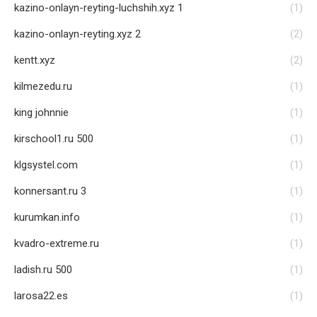
kazino-onlayn-reyting-luchshih.xyz 1
(1)
kazino-onlayn-reyting.xyz 2
(2)
kentt.xyz
(2)
kilmezedu.ru
(1)
king johnnie
(1)
kirschool1.ru 500
(1)
klgsystel.com
(1)
konnersant.ru 3
(1)
kurumkan.info
(1)
kvadro-extreme.ru
(1)
ladish.ru 500
(1)
larosa22.es
(1)