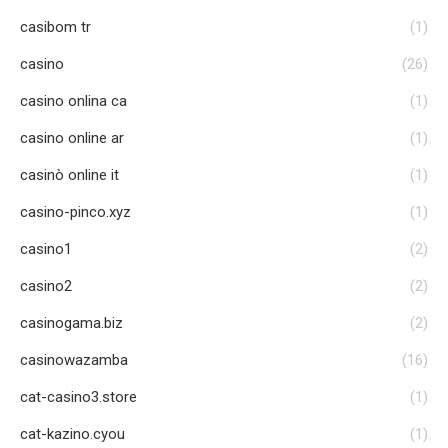
casibom tr
(1)
casino
(26)
casino onlina ca
(1)
casino online ar
(1)
casinò online it
(1)
casino-pinco.xyz
(1)
casino1
(2)
casino2
(2)
casinogama.biz
(2)
casinowazamba
(16)
cat-casino3.store
(1)
cat-kazino.cyou
(1)