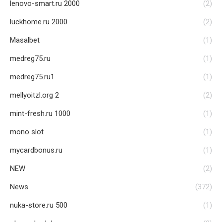
lenovo-smart.ru 2000
(2)
luckhome.ru 2000
(2)
Masalbet
(1)
medreg75.ru
(1)
medreg75.ru1
(1)
mellyoitzl.org 2
(2)
mint-fresh.ru 1000
(1)
mono slot
(1)
mycardbonus.ru
(1)
NEW
(2)
News
(372)
nuka-store.ru 500
(1)