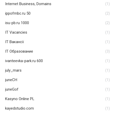
Internet Business, Domains
(1)
ippofmbc.ru 50
(2)
isu-pb.ru 1000
(2)
IT Vacancies
(1)
IT Вакансії
(1)
IT Образование
(3)
ivanteevka-park.ru 600
(1)
july_mars
(1)
juneCH
(1)
juneGof
(1)
Kasyno Online PL
(1)
kayedstudio.com
(1)