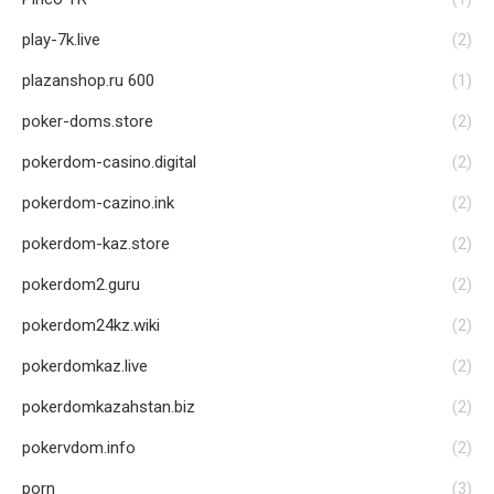
play-7k.live
(2)
plazanshop.ru 600
(1)
poker-doms.store
(2)
pokerdom-casino.digital
(2)
pokerdom-cazino.ink
(2)
pokerdom-kaz.store
(2)
pokerdom2.guru
(2)
pokerdom24kz.wiki
(2)
pokerdomkaz.live
(2)
pokerdomkazahstan.biz
(2)
pokervdom.info
(2)
porn
(3)