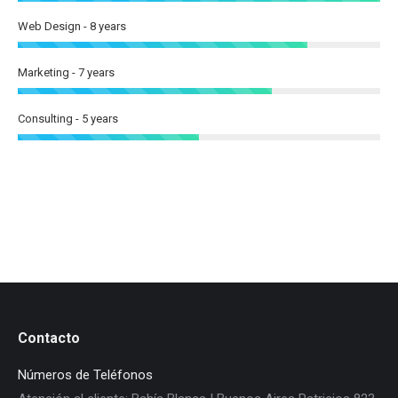
Web Design - 8 years
Marketing - 7 years
Consulting - 5 years
Contacto
Números de Teléfonos