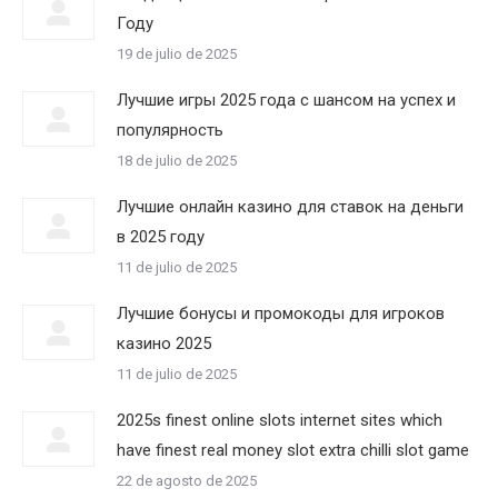
Году
19 de julio de 2025
Лучшие игры 2025 года с шансом на успех и
популярность
18 de julio de 2025
Лучшие онлайн казино для ставок на деньги
в 2025 году
11 de julio de 2025
Лучшие бонусы и промокоды для игроков
казино 2025
11 de julio de 2025
2025s finest online slots internet sites which
have finest real money slot extra chilli slot game
22 de agosto de 2025