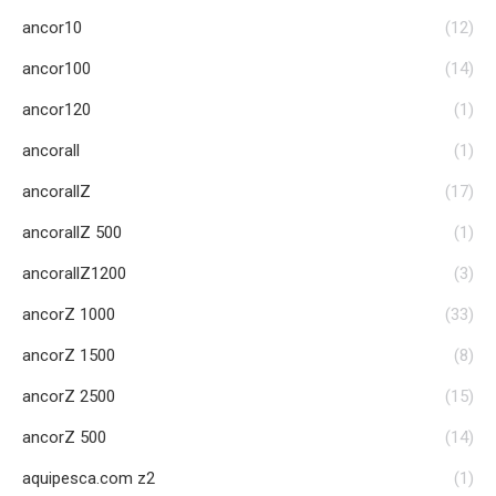
ancor10
(12)
ancor100
(14)
ancor120
(1)
ancorall
(1)
ancorallZ
(17)
ancorallZ 500
(1)
ancorallZ1200
(3)
ancorZ 1000
(33)
ancorZ 1500
(8)
ancorZ 2500
(15)
ancorZ 500
(14)
aquipesca.com z2
(1)