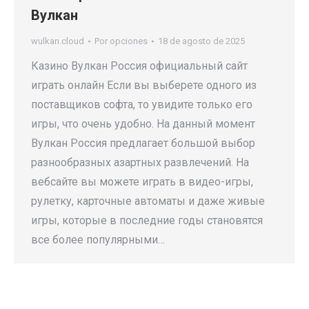
Вулкан
wulkan.cloud
Por
opciones
18 de agosto de 2025
Казино Вулкан Россия официальный сайт
играть онлайн Если вы выберете одного из
поставщиков софта, то увидите только его
игры, что очень удобно. На данный момент
Вулкан Россия предлагает большой выбор
разнообразных азартных развлечений. На
вебсайте вы можете играть в видео-игры,
рулетку, карточные автоматы и даже живые
игры, которые в последние годы становятся
все более популярными…