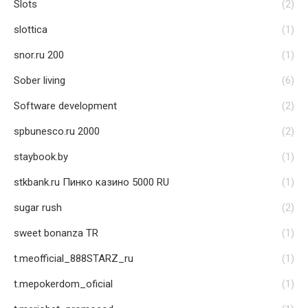
Slots
(2)
slottica
(1)
snor.ru 200
(1)
Sober living
(6)
Software development
(2)
spbunesco.ru 2000
(2)
staybook.by
(1)
stkbank.ru Пинко казино 5000 RU
(1)
sugar rush
(2)
sweet bonanza TR
(1)
t.meofficial_888STARZ_ru
(1)
t.mepokerdom_oficial
(1)