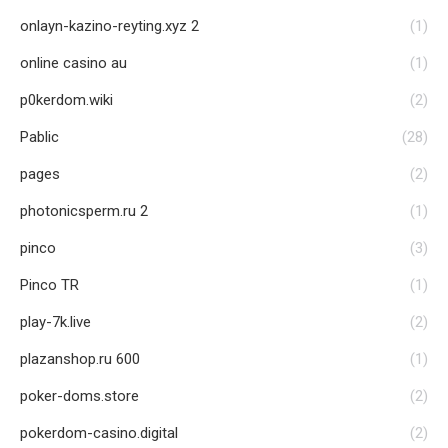
onlayn-kazino-reyting.xyz 2
(1)
online casino au
(1)
p0kerdom.wiki
(2)
Pablic
(28)
pages
(2)
photonicsperm.ru 2
(1)
pinco
(3)
Pinco TR
(1)
play-7k.live
(2)
plazanshop.ru 600
(1)
poker-doms.store
(2)
pokerdom-casino.digital
(2)