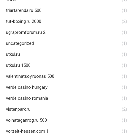
triartarenda.ru 500
(1)
tut-boxing.ru 2000
(2)
ugrapromforum.ru 2
(1)
uncategorized
(1)
utkul.ru
(1)
utkul.ru 1500
(1)
valentinatsoy.ruonas 500
(1)
verde casino hungary
(1)
verde casino romania
(1)
vistenpark.ru
(2)
volnataganrog.ru 500
(1)
vorzeit-hessen.com 1
(1)