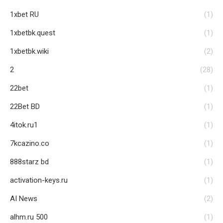
1xbet RU
(1)
1xbetbk.quest
(1)
1xbetbk.wiki
(2)
2
(28)
22bet
(1)
22Bet BD
(1)
4itok.ru1
(1)
7kcazino.co
(1)
888starz bd
(1)
activation-keys.ru
(1)
AI News
(2)
alhm.ru 500
(1)