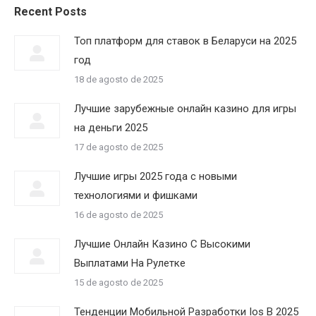
Recent Posts
Топ платформ для ставок в Беларуси на 2025
год
18 de agosto de 2025
Лучшие зарубежные онлайн казино для игры
на деньги 2025
17 de agosto de 2025
Лучшие игры 2025 года с новыми
технологиями и фишками
16 de agosto de 2025
Лучшие Онлайн Казино С Высокими
Выплатами На Рулетке
15 de agosto de 2025
Тенденции Мобильной Разработки Ios В 2025