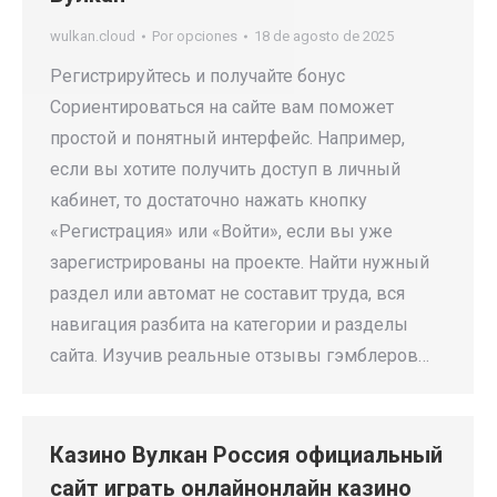
wulkan.cloud
Por
opciones
18 de agosto de 2025
Регистрируйтесь и получайте бонус
Сориентироваться на сайте вам поможет
простой и понятный интерфейс. Например,
если вы хотите получить доступ в личный
кабинет, то достаточно нажать кнопку
«Регистрация» или «Войти», если вы уже
зарегистрированы на проекте. Найти нужный
раздел или автомат не составит труда, вся
навигация разбита на категории и разделы
сайта. Изучив реальные отзывы гэмблеров…
Казино Вулкан Россия официальный
сайт играть онлайнонлайн казино