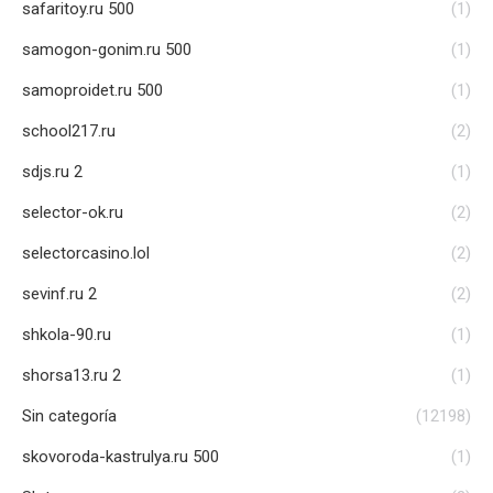
safaritoy.ru 500
(1)
samogon-gonim.ru 500
(1)
samoproidet.ru 500
(1)
school217.ru
(2)
sdjs.ru 2
(1)
selector-ok.ru
(2)
selectorcasino.lol
(2)
sevinf.ru 2
(2)
shkola-90.ru
(1)
shorsa13.ru 2
(1)
Sin categoría
(12198)
skovoroda-kastrulya.ru 500
(1)