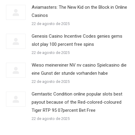
Aviamasters: The New Kid on the Block in Online
Casinos
22 de agosto de 2025
Genesis Casino Incentive Codes genies gems
slot play 100 percent free spins
22 de agosto de 2025
Wieso meinereiner NV nv casino Spielcasino die
eine Gunst der stunde vorhanden habe
22 de agosto de 2025
Gemtastic Condition online popular slots best
payout because of the Red-colored-coloured
Tiger RTP 95 07percent Bet Free
22 de agosto de 2025