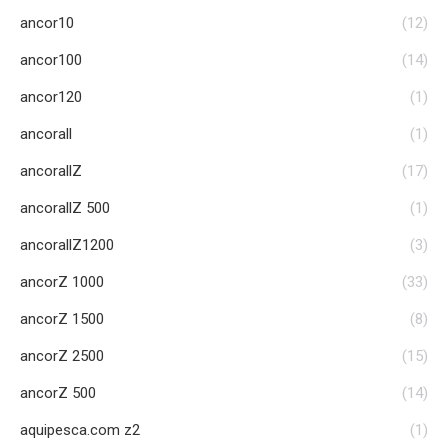
ancor10
(12)
ancor100
(14)
ancor120
(1)
ancorall
(1)
ancorallZ
(17)
ancorallZ 500
(1)
ancorallZ1200
(3)
ancorZ 1000
(33)
ancorZ 1500
(8)
ancorZ 2500
(15)
ancorZ 500
(14)
aquipesca.com z2
(1)