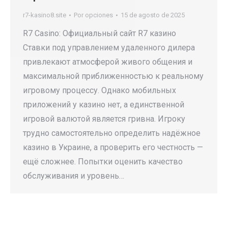
r7-kasino8.site
Por
opciones
15 de agosto de 2025
R7 Casino: Официальный сайт R7 казино
Ставки под управлением удаленного дилера
привлекают атмосферой живого общения и
максимальной приближенностью к реальному
игровому процессу. Однако мобильных
приложений у казино нет, а единственной
игровой валютой является гривна. Игроку
трудно самостоятельно определить надёжное
казино в Украине, а проверить его честность —
ещё сложнее. Попытки оценить качество
обслуживания и уровень…