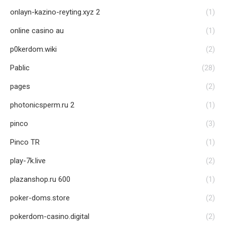
onlayn-kazino-reyting.xyz 2
(1)
online casino au
(1)
p0kerdom.wiki
(2)
Pablic
(28)
pages
(2)
photonicsperm.ru 2
(1)
pinco
(3)
Pinco TR
(1)
play-7k.live
(2)
plazanshop.ru 600
(1)
poker-doms.store
(2)
pokerdom-casino.digital
(2)