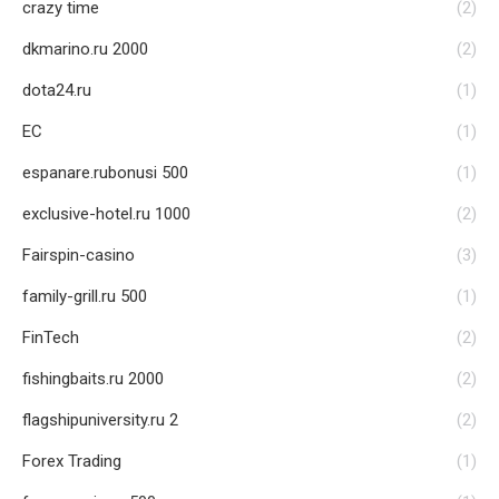
crazy time
(2)
dkmarino.ru 2000
(2)
dota24.ru
(1)
EC
(1)
espanare.rubonusi 500
(1)
exclusive-hotel.ru 1000
(2)
Fairspin-casino
(3)
family-grill.ru 500
(1)
FinTech
(2)
fishingbaits.ru 2000
(2)
flagshipuniversity.ru 2
(2)
Forex Trading
(1)