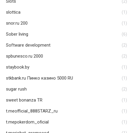
Slots
(2)
slottica
(1)
snor.ru 200
(1)
Sober living
(6)
Software development
(2)
spbunesco.ru 2000
(2)
staybook.by
(1)
stkbank.ru Пинко казино 5000 RU
(1)
sugar rush
(2)
sweet bonanza TR
(1)
t.meofficial_888STARZ_ru
(1)
t.mepokerdom_oficial
(1)