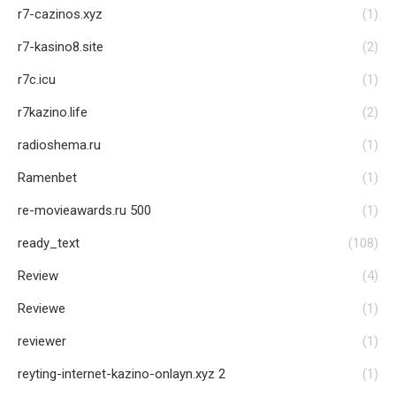
r7-cazinos.xyz
(1)
r7-kasino8.site
(2)
r7c.icu
(1)
r7kazino.life
(2)
radioshema.ru
(1)
Ramenbet
(1)
re-movieawards.ru 500
(1)
ready_text
(108)
Review
(4)
Reviewe
(1)
reviewer
(1)
reyting-internet-kazino-onlayn.xyz 2
(1)