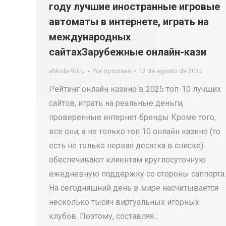
году лучшие иностранные игровые
автоматы в интернете, играть на
международных
сайтахЗарубежные онлайн-кази
shkola-90.ru
Por
opciones
12 de agosto de 2025
Рейтинг онлайн казино в 2025 топ-10 лучших
сайтов, играть на реальные деньги,
проверенные интернет бренды Кроме того,
все они, а не только топ 10 онлайн казино (то
есть не только первая десятка в списке)
обеспечивают клиентам круглосуточную
ежедневную поддержку со стороны саппорта.
На сегодняшний день в мире насчитывается
несколько тысяч виртуальных игорных
клубов. Поэтому, составляя…