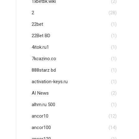
1xbetbk.wiki
(2)
2
(28)
22bet
(1)
22Bet BD
(1)
4itok.ru1
(1)
7kcazino.co
(1)
888starz bd
(1)
activation-keys.ru
(1)
AI News
(2)
alhm.ru 500
(1)
ancor10
(12)
ancor100
(14)