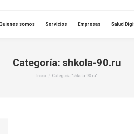
Quienes somos
Servicios
Empresas
Salud Digi
Categoría:
shkola-90.ru
Estás aquí:
Inicio
Categoría "shkola-90.ru"