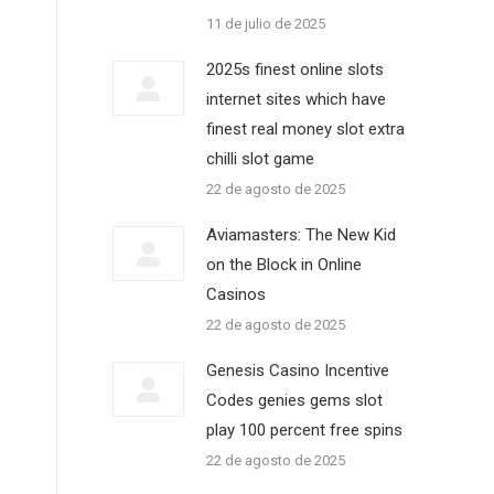
11 de julio de 2025
2025s finest online slots
internet sites which have
finest real money slot extra
chilli slot game
22 de agosto de 2025
Aviamasters: The New Kid
on the Block in Online
Casinos
22 de agosto de 2025
Genesis Casino Incentive
Codes genies gems slot
play 100 percent free spins
22 de agosto de 2025