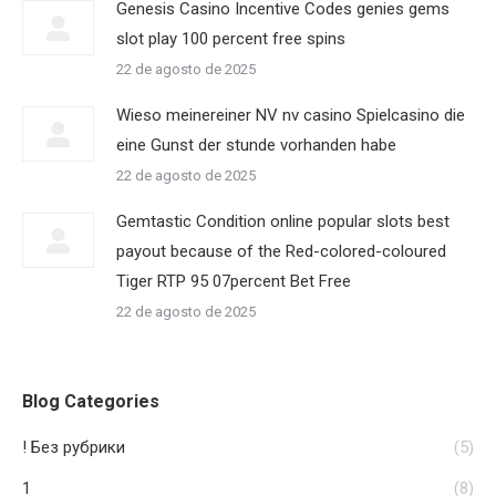
Genesis Casino Incentive Codes genies gems
slot play 100 percent free spins
22 de agosto de 2025
Wieso meinereiner NV nv casino Spielcasino die
eine Gunst der stunde vorhanden habe
22 de agosto de 2025
Gemtastic Condition online popular slots best
payout because of the Red-colored-coloured
Tiger RTP 95 07percent Bet Free
22 de agosto de 2025
Blog Categories
! Без рубрики
(5)
1
(8)