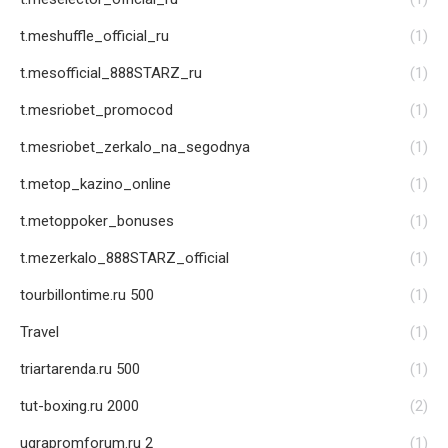
t.meshuffle_official_ru
(1)
t.mesofficial_888STARZ_ru
(1)
t.mesriobet_promocod
(1)
t.mesriobet_zerkalo_na_segodnya
(1)
t.metop_kazino_online
(1)
t.metoppoker_bonuses
(1)
t.mezerkalo_888STARZ_official
(1)
tourbillontime.ru 500
(1)
Travel
(1)
triartarenda.ru 500
(1)
tut-boxing.ru 2000
(2)
ugrapromforum.ru 2
(1)