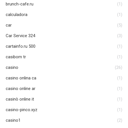
brunch-cafe.ru
(1)
calculadora
(1)
car
(5)
Car Service 324
(3)
cartainfo.ru 500
(1)
casibom tr
(1)
casino
(26)
casino onlina ca
(1)
casino online ar
(1)
casinò online it
(1)
casino-pinco.xyz
(1)
casino1
(2)