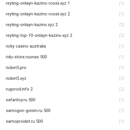
reyting-onlayn-kazino-rossii.xyz 1
(1)
reyting-onlayn-kazino-rossii.xyz 2
(1)
reyting-onlayn-kazino.xyz 2
(2)
reyting-top-10-onlayn-kazino.xyz 2
(2)
ricky casino australia
(1)
ridu-store.ruonas 500
(1)
riobet5.pro
(1)
riobet5.xyz
(2)
rugorod.info 2
(2)
safaritoy.ru 500
(1)
samogon-gonim.ru 500
(1)
samoproidet.ru 500
(1)