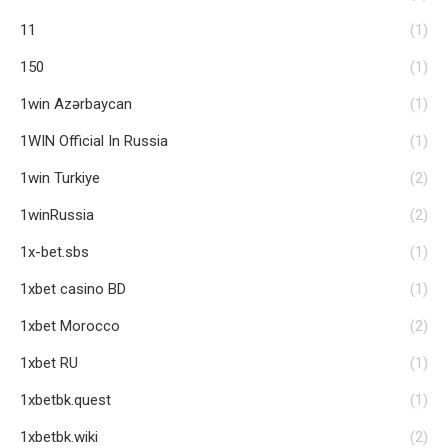
11
(1)
150
(1)
1win Azərbaycan
(1)
1WIN Official In Russia
(1)
1win Turkiye
(2)
1winRussia
(2)
1x-bet.sbs
(1)
1xbet casino BD
(1)
1xbet Morocco
(2)
1xbet RU
(1)
1xbetbk.quest
(1)
1xbetbk.wiki
(2)