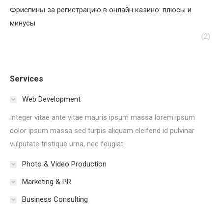
Фриспины за регистрацию в онлайн казино: плюсы и
минусы
(2)
Services
Web Development
Integer vitae ante vitae mauris ipsum massa lorem ipsum
dolor ipsum massa sed turpis aliquam eleifend id pulvinar
vulputate tristique urna, nec feugiat.
Photo & Video Production
Marketing & PR
Business Consulting