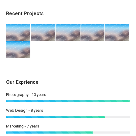
Recent Projects
Our Exprience
Photography - 10 years
Web Design - 8 years
Marketing - 7 years