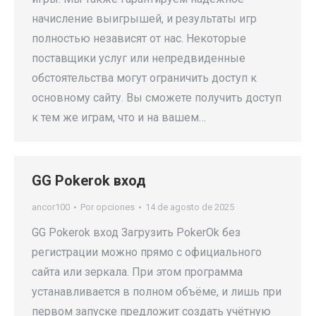
начисление выигрышей, и результаты игр
полностью независят от нас. Некоторые
поставщики услуг или непредвиденные
обстоятельства могут ограничить доступ к
основному сайту. Вы сможете получить доступ
к тем же играм, что и на вашем…
GG Pokerok вход
ancor100
Por
opciones
14 de agosto de 2025
GG Pokerok вход Загрузить PokerOk без
регистрации можно прямо с официального
сайта или зеркала. При этом программа
устанавливается в полном объёме, и лишь при
первом запуске предложит создать учётную