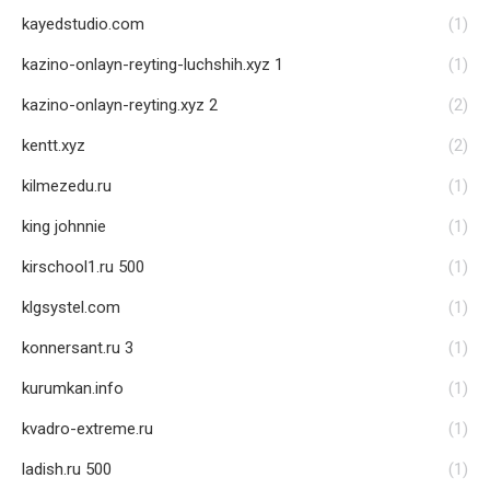
kayedstudio.com
(1)
kazino-onlayn-reyting-luchshih.xyz 1
(1)
kazino-onlayn-reyting.xyz 2
(2)
kentt.xyz
(2)
kilmezedu.ru
(1)
king johnnie
(1)
kirschool1.ru 500
(1)
klgsystel.com
(1)
konnersant.ru 3
(1)
kurumkan.info
(1)
kvadro-extreme.ru
(1)
ladish.ru 500
(1)