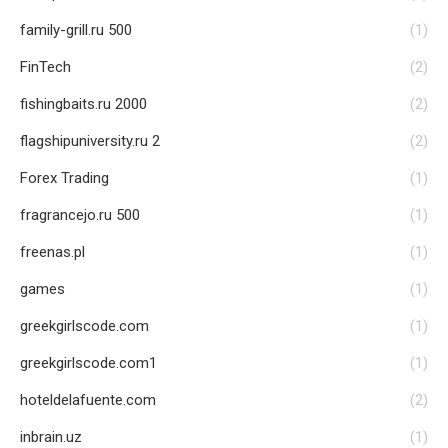
family-grill.ru 500
(1)
FinTech
(2)
fishingbaits.ru 2000
(2)
flagshipuniversity.ru 2
(2)
Forex Trading
(1)
fragrancejo.ru 500
(1)
freenas.pl
(1)
games
(1)
greekgirlscode.com
(1)
greekgirlscode.com1
(1)
hoteldelafuente.com
(2)
inbrain.uz
(1)