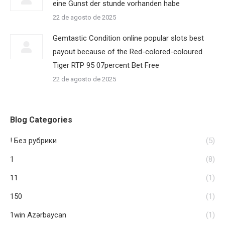
eine Gunst der stunde vorhanden habe
22 de agosto de 2025
Gemtastic Condition online popular slots best
payout because of the Red-colored-coloured
Tiger RTP 95 07percent Bet Free
22 de agosto de 2025
Blog Categories
! Без рубрики
(5)
1
(8)
11
(1)
150
(1)
1win Azərbaycan
(1)