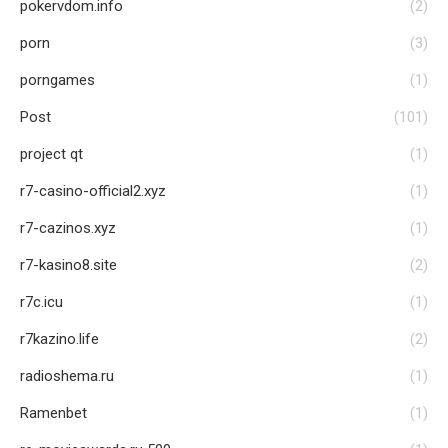
pokervdom.info
(2)
porn
(3)
porngames
(1)
Post
(101)
project qt
(1)
r7-casino-official2.xyz
(1)
r7-cazinos.xyz
(1)
r7-kasino8.site
(2)
r7c.icu
(1)
r7kazino.life
(2)
radioshema.ru
(1)
Ramenbet
(1)