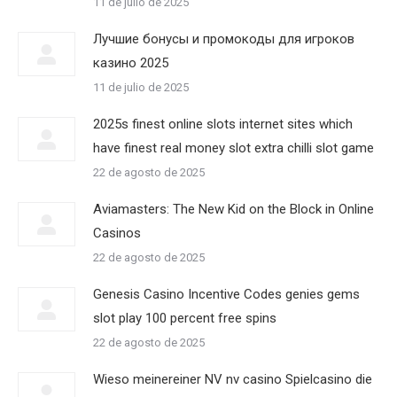
11 de julio de 2025
Лучшие бонусы и промокоды для игроков
казино 2025
11 de julio de 2025
2025s finest online slots internet sites which
have finest real money slot extra chilli slot game
22 de agosto de 2025
Aviamasters: The New Kid on the Block in Online
Casinos
22 de agosto de 2025
Genesis Casino Incentive Codes genies gems
slot play 100 percent free spins
22 de agosto de 2025
Wieso meinereiner NV nv casino Spielcasino die