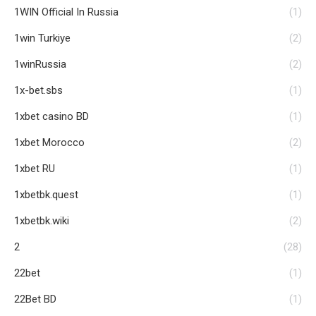
1WIN Official In Russia
(1)
1win Turkiye
(2)
1winRussia
(2)
1x-bet.sbs
(1)
1xbet casino BD
(1)
1xbet Morocco
(2)
1xbet RU
(1)
1xbetbk.quest
(1)
1xbetbk.wiki
(2)
2
(28)
22bet
(1)
22Bet BD
(1)