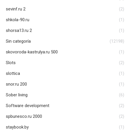
sevinf.ru 2
(2)
shkola-90.ru
(1)
shorsa13.ru 2
(1)
Sin categoría
(12198)
skovoroda-kastrulya.ru 500
(1)
Slots
(2)
slottica
(1)
snor.ru 200
(1)
Sober living
(6)
Software development
(2)
spbunesco.ru 2000
(2)
staybook.by
(1)