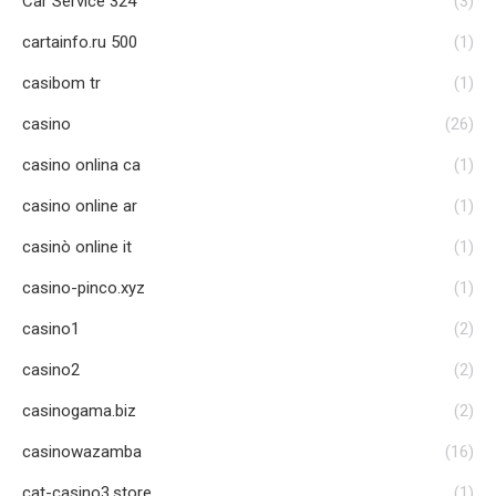
Car Service 324
(3)
cartainfo.ru 500
(1)
casibom tr
(1)
casino
(26)
casino onlina ca
(1)
casino online ar
(1)
casinò online it
(1)
casino-pinco.xyz
(1)
casino1
(2)
casino2
(2)
casinogama.biz
(2)
casinowazamba
(16)
cat-casino3.store
(1)