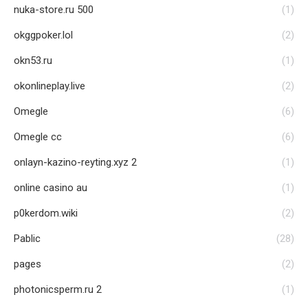
nuka-store.ru 500
(1)
okggpoker.lol
(2)
okn53.ru
(1)
okonlineplay.live
(2)
Omegle
(6)
Omegle cc
(6)
onlayn-kazino-reyting.xyz 2
(1)
online casino au
(1)
p0kerdom.wiki
(2)
Pablic
(28)
pages
(2)
photonicsperm.ru 2
(1)