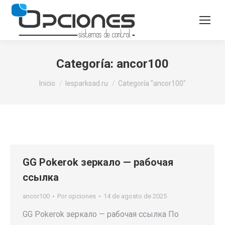
Categoría:
ancor100
Estás aquí:
Inicio
lesparksad.ru
Categoría "ancor100"
GG Pokerok зеркало — рабочая
ссылка
ancor100
Por
opciones
14 de agosto de 2025
GG Pokerok зеркало — рабочая ссылка По