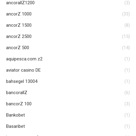
ancorallZ1200
(3)
ancorZ 1000
(33)
ancorZ 1500
(8)
ancorZ 2500
(15)
ancorZ 500
(14)
aquipesca.com z2
(1)
aviator casino DE
(1)
bahsegel 13004
(1)
bancorallZ
(6)
bancorZ 100
(3)
Bankobet
(1)
Basaribet
(1)