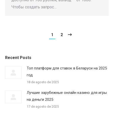
Чтобы создать запрос…
1
2
Recent Posts
Топ платформ для ставок в Беларуси на 2025
год
18 de agosto de 2025
Лучшие зарубежные онлайн казино для игры
на деньги 2025
17 de agosto de 2025