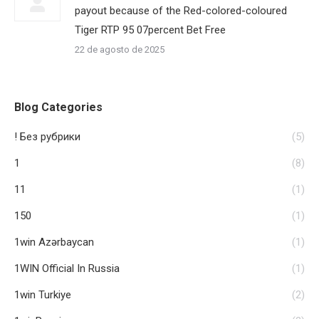
payout because of the Red-colored-coloured
Tiger RTP 95 07percent Bet Free
22 de agosto de 2025
Blog Categories
! Без рубрики
(5)
1
(8)
11
(1)
150
(1)
1win Azərbaycan
(1)
1WIN Official In Russia
(1)
1win Turkiye
(2)