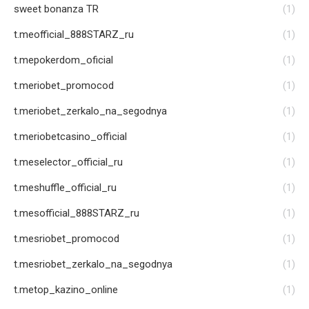
sweet bonanza TR
(1)
t.meofficial_888STARZ_ru
(1)
t.mepokerdom_oficial
(1)
t.meriobet_promocod
(1)
t.meriobet_zerkalo_na_segodnya
(1)
t.meriobetcasino_official
(1)
t.meselector_official_ru
(1)
t.meshuffle_official_ru
(1)
t.mesofficial_888STARZ_ru
(1)
t.mesriobet_promocod
(1)
t.mesriobet_zerkalo_na_segodnya
(1)
t.metop_kazino_online
(1)