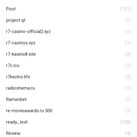
Post
(101)
project qt
(1)
r7-casino-official2.xyz
(1)
r7-cazinos.xyz
(1)
r7-kasino8.site
(2)
r7c.icu
(1)
r7kazino.life
(2)
radioshema.ru
(1)
Ramenbet
(1)
re-movieawards.ru 500
(1)
ready_text
(108)
Review
(4)