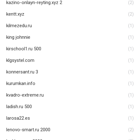
kazino-onlayn-reyting.xyz 2
(2)
kentt.xyz
(2)
kilmezedu.ru
(1)
king johnnie
(1)
kirschool1.ru 500
(1)
klgsystel.com
(1)
konnersant.ru 3
(1)
kurumkan.info
(1)
kvadro-extreme.ru
(1)
ladish.ru 500
(1)
larosa22.es
(1)
lenovo-smart.ru 2000
(2)