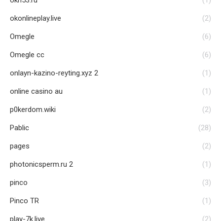
okn53.ru
(1)
okonlineplay.live
(2)
Omegle
(6)
Omegle cc
(6)
onlayn-kazino-reyting.xyz 2
(1)
online casino au
(1)
p0kerdom.wiki
(2)
Pablic
(28)
pages
(2)
photonicsperm.ru 2
(1)
pinco
(3)
Pinco TR
(1)
play-7k.live
(2)