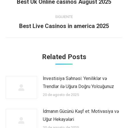
entre
Publicación
Best Uk Online casinos August 2025
anterior:
publicaciones
SIGUIENTE
Publicación
Best Live Casinos in america 2025
siguiente:
Related Posts
İnvestisiya Səhnəsi: Yeniliklər və
Trendlər ilə Uğura Doğru Yolcuğunuz
20 de agosto de 2025
İdmanın Gücünü Kəşf et: Motivasiya və
Uğur Hekayələri
20 de agosto de 2025