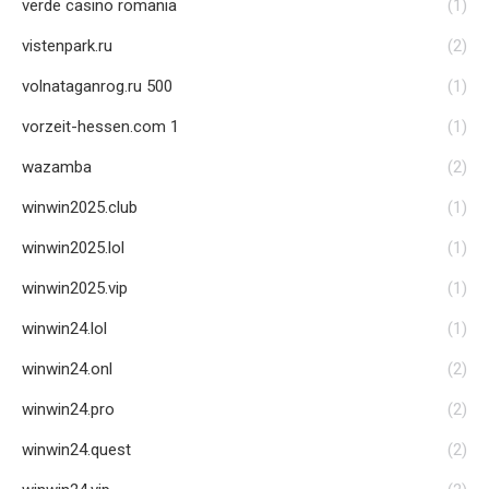
verde casino romania
(1)
vistenpark.ru
(2)
volnataganrog.ru 500
(1)
vorzeit-hessen.com 1
(1)
wazamba
(2)
winwin2025.club
(1)
winwin2025.lol
(1)
winwin2025.vip
(1)
winwin24.lol
(1)
winwin24.onl
(2)
winwin24.pro
(2)
winwin24.quest
(2)