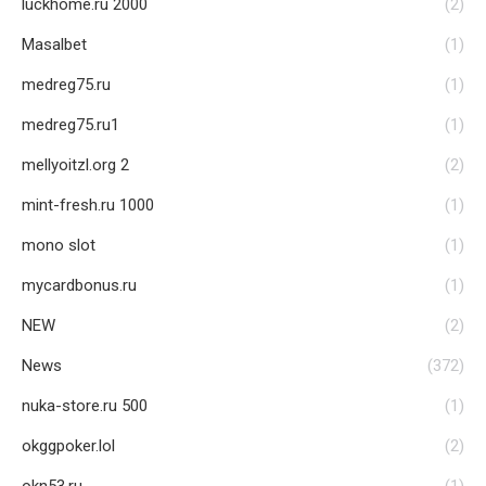
luckhome.ru 2000
(2)
Masalbet
(1)
medreg75.ru
(1)
medreg75.ru1
(1)
mellyoitzl.org 2
(2)
mint-fresh.ru 1000
(1)
mono slot
(1)
mycardbonus.ru
(1)
NEW
(2)
News
(372)
nuka-store.ru 500
(1)
okggpoker.lol
(2)