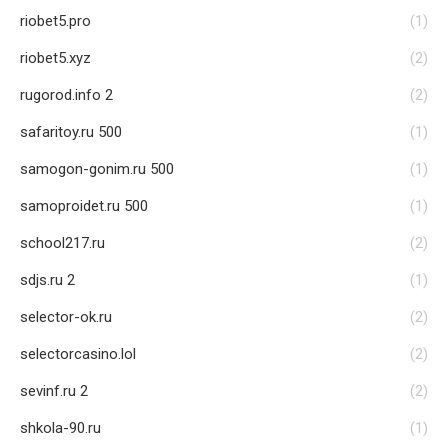
riobet5.pro
(1)
riobet5.xyz
(2)
rugorod.info 2
(2)
safaritoy.ru 500
(1)
samogon-gonim.ru 500
(1)
samoproidet.ru 500
(1)
school217.ru
(2)
sdjs.ru 2
(1)
selector-ok.ru
(2)
selectorcasino.lol
(2)
sevinf.ru 2
(2)
shkola-90.ru
(1)