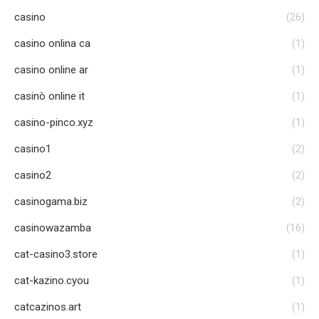
casino
(26)
casino onlina ca
(1)
casino online ar
(1)
casinò online it
(1)
casino-pinco.xyz
(1)
casino1
(2)
casino2
(2)
casinogama.biz
(2)
casinowazamba
(16)
cat-casino3.store
(1)
cat-kazino.cyou
(1)
catcazinos.art
(1)