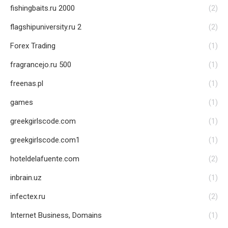
fishingbaits.ru 2000
(2)
flagshipuniversity.ru 2
(2)
Forex Trading
(1)
fragrancejo.ru 500
(1)
freenas.pl
(1)
games
(1)
greekgirlscode.com
(1)
greekgirlscode.com1
(1)
hoteldelafuente.com
(2)
inbrain.uz
(1)
infectex.ru
(2)
Internet Business, Domains
(1)