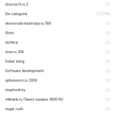
shorsa13.ru 2
(1)
Sin categoría
(12198)
skovoroda-kastrulya.ru 500
(1)
Slots
(2)
slottica
(1)
snor.ru 200
(1)
Sober living
(6)
Software development
(2)
spbunesco.ru 2000
(2)
staybook.by
(1)
stkbank.ru Пинко казино 5000 RU
(1)
sugar rush
(2)