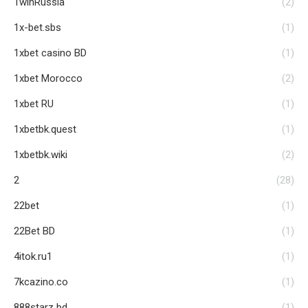
1winRussia
(2)
1x-bet.sbs
(1)
1xbet casino BD
(1)
1xbet Morocco
(2)
1xbet RU
(1)
1xbetbk.quest
(1)
1xbetbk.wiki
(2)
2
(28)
22bet
(1)
22Bet BD
(1)
4itok.ru1
(1)
7kcazino.co
(1)
888starz bd
(1)