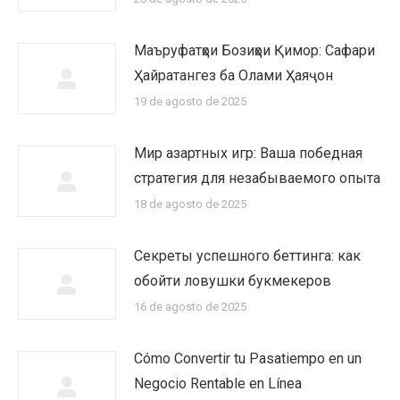
Маъруфатҳои Бозиҳои Қимор: Сафари
Ҳайратангез ба Олами Ҳаяҷон
19 de agosto de 2025
Мир азартных игр: Ваша победная
стратегия для незабываемого опыта
18 de agosto de 2025
Секреты успешного беттинга: как
обойти ловушки букмекеров
16 de agosto de 2025
Cómo Convertir tu Pasatiempo en un
Negocio Rentable en Línea