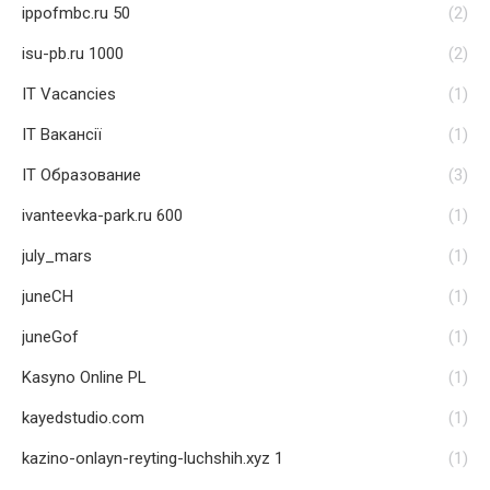
ippofmbc.ru 50
(2)
isu-pb.ru 1000
(2)
IT Vacancies
(1)
IT Вакансії
(1)
IT Образование
(3)
ivanteevka-park.ru 600
(1)
july_mars
(1)
juneCH
(1)
juneGof
(1)
Kasyno Online PL
(1)
kayedstudio.com
(1)
kazino-onlayn-reyting-luchshih.xyz 1
(1)