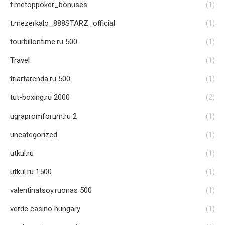
t.metoppoker_bonuses
(1)
t.mezerkalo_888STARZ_official
(1)
tourbillontime.ru 500
(1)
Travel
(1)
triartarenda.ru 500
(1)
tut-boxing.ru 2000
(2)
ugrapromforum.ru 2
(1)
uncategorized
(1)
utkul.ru
(1)
utkul.ru 1500
(1)
valentinatsoy.ruonas 500
(1)
verde casino hungary
(1)