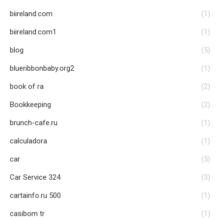
biireland.com
(1)
biireland.com1
(1)
blog
(5)
blueribbonbaby.org2
(1)
book of ra
(2)
Bookkeeping
(2)
brunch-cafe.ru
(1)
calculadora
(1)
car
(5)
Car Service 324
(3)
cartainfo.ru 500
(1)
casibom tr
(1)