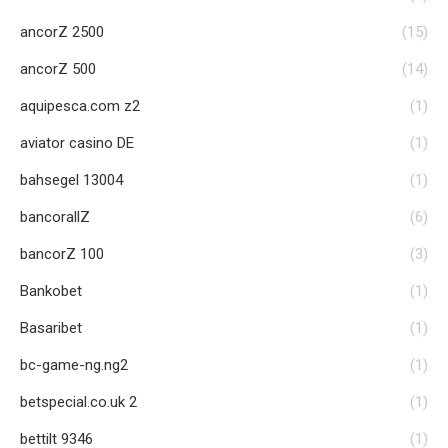
ancorZ 2500
(15)
ancorZ 500
(14)
aquipesca.com z2
(1)
aviator casino DE
(1)
bahsegel 13004
(1)
bancorallZ
(6)
bancorZ 100
(3)
Bankobet
(1)
Basaribet
(1)
bc-game-ng.ng2
(1)
betspecial.co.uk 2
(1)
bettilt 9346
(1)