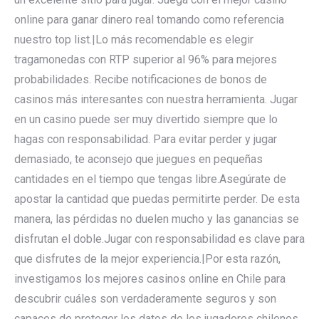
online para ganar dinero real tomando como referencia
nuestro top list.|Lo más recomendable es elegir
tragamonedas con RTP superior al 96% para mejores
probabilidades. Recibe notificaciones de bonos de
casinos más interesantes con nuestra herramienta. Jugar
en un casino puede ser muy divertido siempre que lo
hagas con responsabilidad. Para evitar perder y jugar
demasiado, te aconsejo que juegues en pequeñas
cantidades en el tiempo que tengas libre.Asegúrate de
apostar la cantidad que puedas permitirte perder. De esta
manera, las pérdidas no duelen mucho y las ganancias se
disfrutan el doble.Jugar con responsabilidad es clave para
que disfrutes de la mejor experiencia.|Por esta razón,
investigamos los mejores casinos online en Chile para
descubrir cuáles son verdaderamente seguros y son
capaces de proteger los datos de los jugadores chilenos.