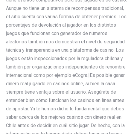
Aunque no tiene un sistema de recompensas tradicional,
el sitio cuenta con varias formas de obtener premios. Los
porcentajes de devolución al jugador en los distintos
juegos que funcionan con generador de números
aleatorios también nos demuestran el nivel de seguridad
técnica y transparencia en una plataforma de casino. Los
juegos están inspeccionados por la reguladora chilena y
también por organizaciones independientes de renombre
internacional como por ejemplo eCogra.|Es posible ganar
dinero real jugando en casinos online, si bien la casa
siempre tiene ventaja sobre el usuario. Asegúrate de
entender bien cómo funcionan los casinos en línea antes
de apostar. Ya te hemos dicho lo fundamental que debes
saber acerca de los mejores casinos con dinero real en
Chile antes de decidir en cuál sitio jugar. De hecho, con la
información que te hemos dado, debes tener una buena