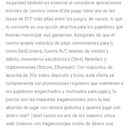
seguridad también es esencial al considerar aplicaciones
móviles de casinos online.|Este juego tiene una de las
tasas de RTP más altas entre los juegos de casino, lo que
lo convierte en una opción atractiva para los jugadores que
buscan maximizar sus ganancias. Asegúrate de que el
casino acepte métodos de pago convenientes para ti,
como RedCompra, Cuenta RUT, tarjetas de crédito y
débito, monederos electrónicos (Skrill, Neteller), y
criptomonedas (Bitcoin, Ethereum). Con requisitos de
apuesta de 30x sobre depósito y bono, esta oferta se
complementa con promociones regulares que mantienen a
los jugadores enganchados y motivados para jugar.|¿Tu
pasión son las máquinas tragamonedas, pero te has
aburrido de jugar con demos gratuitas y quieres jugar con
dinero real? 1xbet casino es uno de los mejores sitios
web chilenos con tragamonedas online de dinero real.