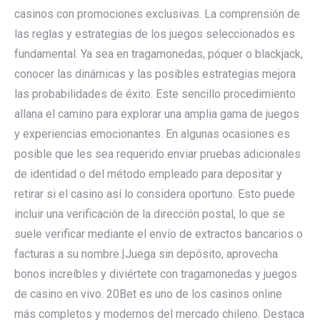
casinos con promociones exclusivas. La comprensión de
las reglas y estrategias de los juegos seleccionados es
fundamental. Ya sea en tragamonedas, póquer o blackjack,
conocer las dinámicas y las posibles estrategias mejora
las probabilidades de éxito. Este sencillo procedimiento
allana el camino para explorar una amplia gama de juegos
y experiencias emocionantes. En algunas ocasiones es
posible que les sea requerido enviar pruebas adicionales
de identidad o del método empleado para depositar y
retirar si el casino así lo considera oportuno. Esto puede
incluir una verificación de la dirección postal, lo que se
suele verificar mediante el envío de extractos bancarios o
facturas a su nombre.|Juega sin depósito, aprovecha
bonos increíbles y diviértete con tragamonedas y juegos
de casino en vivo. 20Bet es uno de los casinos online
más completos y modernos del mercado chileno. Destaca