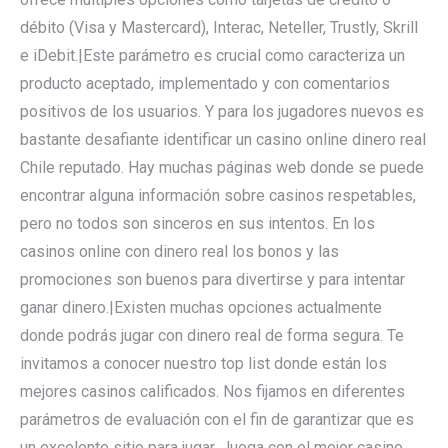
débito (Visa y Mastercard), Interac, Neteller, Trustly, Skrill
e iDebit.|Este parámetro es crucial como caracteriza un
producto aceptado, implementado y con comentarios
positivos de los usuarios. Y para los jugadores nuevos es
bastante desafiante identificar un casino online dinero real
Chile reputado. Hay muchas páginas web donde se puede
encontrar alguna información sobre casinos respetables,
pero no todos son sinceros en sus intentos. En los
casinos online con dinero real los bonos y las
promociones son buenos para divertirse y para intentar
ganar dinero.|Existen muchas opciones actualmente
donde podrás jugar con dinero real de forma segura. Te
invitamos a conocer nuestro top list donde están los
mejores casinos calificados. Nos fijamos en diferentes
parámetros de evaluación con el fin de garantizar que es
un excelente sitio para jugar. Juega con el mejor casino