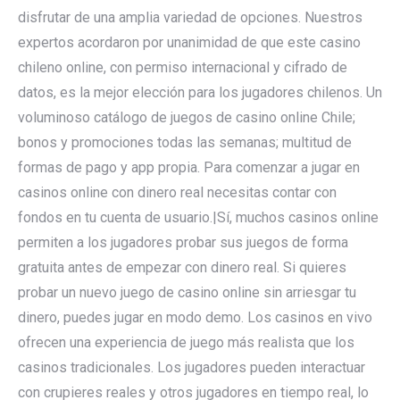
disfrutar de una amplia variedad de opciones. Nuestros
expertos acordaron por unanimidad de que este casino
chileno online, con permiso internacional y cifrado de
datos, es la mejor elección para los jugadores chilenos. Un
voluminoso catálogo de juegos de casino online Chile;
bonos y promociones todas las semanas; multitud de
formas de pago y app propia. Para comenzar a jugar en
casinos online con dinero real necesitas contar con
fondos en tu cuenta de usuario.|Sí, muchos casinos online
permiten a los jugadores probar sus juegos de forma
gratuita antes de empezar con dinero real. Si quieres
probar un nuevo juego de casino online sin arriesgar tu
dinero, puedes jugar en modo demo. Los casinos en vivo
ofrecen una experiencia de juego más realista que los
casinos tradicionales. Los jugadores pueden interactuar
con crupieres reales y otros jugadores en tiempo real, lo