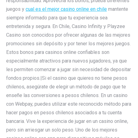
responsabilidad. Aprovecha los bonos, prueba diferentes
juegos y
cual es el mejor casino online en chile
mantente
siempre informado para que tu experiencia sea
entretenida y segura. En Chile, Casino Infinity y Playzee
Casino son conocidos por ofrecer algunas de las mejores
promociones sin depósito y por tener los mejores juegos.
Estos bonos para casinos online confiables son
especialmente atractivos para nuevos jugadores, ya que
les permiten comenzar a jugar sin necesidad de depositar
fondos propios.|Si el casino que quieres no tiene pesos
chilenos, asegúrate de elegir un método de pago que te
enseñe las conversiones a pesos chilenos. En un casino
con Webpay, puedes utilizar este reconocido método para
hacer pagos en pesos chilenos asociados a tu cuenta
bancaria. Vive la experiencia de jugar en un casino online,
pero sin arriesgar un solo peso. Uno de los mejores