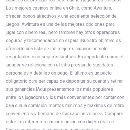
Los mejores casinos online en Chile, como Awintura,
ofrecen bonos atractivos y una excelente selección de
juegos. Awintura es una de las mejores opciones para
jugar con dinero real, pero también hay otros operadores
seguros y recomendados en el país.|Nuestro objetivo es
ofrecerte una lista de los mejores casinos no solo
respetables sino seguros también. Es importante como el
jugador se relaciona con el sitio prestando sus datos
personales y detalles de pago. El último es un pacto
obligatorio para ser capaz de depositar su cuenta y retirar
sus ganancias.|Aquí presentamos los más populares
entre los jugadores y los más convenientes por contar con
baja o nula comisión, montos mínimos y máximos de retiro
convenientes y tiempos de transacción veloces. Compara
entre los diferentes casinos online con dinero real en
Chile y encuentra el casino que mejor cubra tus