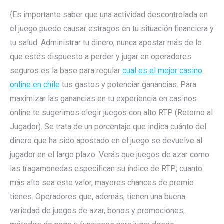
{Es importante saber que una actividad descontrolada en
el juego puede causar estragos en tu situación financiera y
tu salud. Administrar tu dinero, nunca apostar más de lo
que estés dispuesto a perder y jugar en operadores
seguros es la base para regular
cual es el mejor casino
online en chile
tus gastos y potenciar ganancias. Para
maximizar las ganancias en tu experiencia en casinos
online te sugerimos elegir juegos con alto RTP (Retorno al
Jugador). Se trata de un porcentaje que indica cuánto del
dinero que ha sido apostado en el juego se devuelve al
jugador en el largo plazo. Verás que juegos de azar como
las tragamonedas especifican su índice de RTP; cuanto
más alto sea este valor, mayores chances de premio
tienes. Operadores que, además, tienen una buena
variedad de juegos de azar, bonos y promociones,