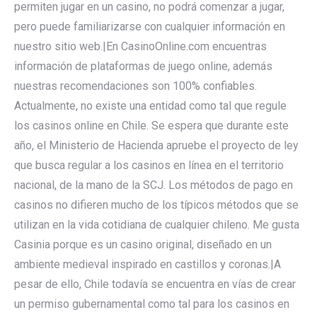
permiten jugar en un casino, no podrá comenzar a jugar,
pero puede familiarizarse con cualquier información en
nuestro sitio web.|En CasinoOnline.com encuentras
información de plataformas de juego online, además
nuestras recomendaciones son 100% confiables.
Actualmente, no existe una entidad como tal que regule
los casinos online en Chile. Se espera que durante este
año, el Ministerio de Hacienda apruebe el proyecto de ley
que busca regular a los casinos en línea en el territorio
nacional, de la mano de la SCJ. Los métodos de pago en
casinos no difieren mucho de los típicos métodos que se
utilizan en la vida cotidiana de cualquier chileno. Me gusta
Casinia porque es un casino original, diseñado en un
ambiente medieval inspirado en castillos y coronas.|A
pesar de ello, Chile todavía se encuentra en vías de crear
un permiso gubernamental como tal para los casinos en