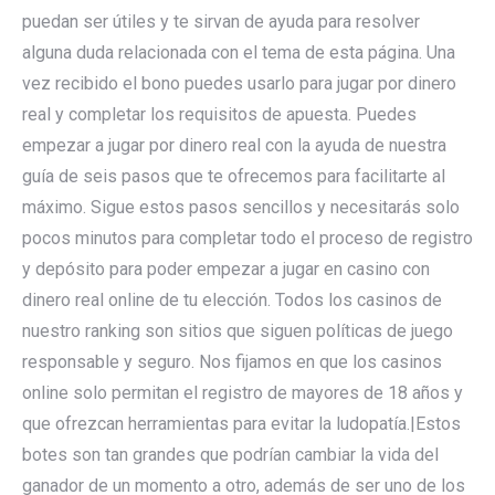
puedan ser útiles y te sirvan de ayuda para resolver
alguna duda relacionada con el tema de esta página. Una
vez recibido el bono puedes usarlo para jugar por dinero
real y completar los requisitos de apuesta. Puedes
empezar a jugar por dinero real con la ayuda de nuestra
guía de seis pasos que te ofrecemos para facilitarte al
máximo. Sigue estos pasos sencillos y necesitarás solo
pocos minutos para completar todo el proceso de registro
y depósito para poder empezar a jugar en casino con
dinero real online de tu elección. Todos los casinos de
nuestro ranking son sitios que siguen políticas de juego
responsable y seguro. Nos fijamos en que los casinos
online solo permitan el registro de mayores de 18 años y
que ofrezcan herramientas para evitar la ludopatía.|Estos
botes son tan grandes que podrían cambiar la vida del
ganador de un momento a otro, además de ser uno de los