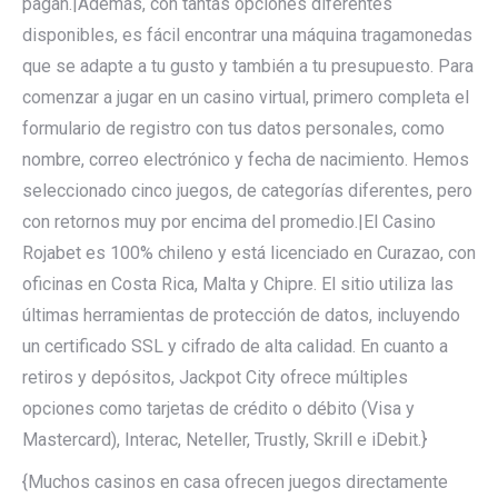
pagan.|Además, con tantas opciones diferentes
disponibles, es fácil encontrar una máquina tragamonedas
que se adapte a tu gusto y también a tu presupuesto. Para
comenzar a jugar en un casino virtual, primero completa el
formulario de registro con tus datos personales, como
nombre, correo electrónico y fecha de nacimiento. Hemos
seleccionado cinco juegos, de categorías diferentes, pero
con retornos muy por encima del promedio.|El Casino
Rojabet es 100% chileno y está licenciado en Curazao, con
oficinas en Costa Rica, Malta y Chipre. El sitio utiliza las
últimas herramientas de protección de datos, incluyendo
un certificado SSL y cifrado de alta calidad. En cuanto a
retiros y depósitos, Jackpot City ofrece múltiples
opciones como tarjetas de crédito o débito (Visa y
Mastercard), Interac, Neteller, Trustly, Skrill e iDebit.}
{Muchos casinos en casa ofrecen juegos directamente