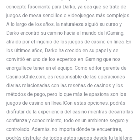
concepto fascinante para Darko, ya sea que se trate de
juegos de mesa sencillos o videojuegos más complejos.
A lo largo de los años, la naturaleza siguió su curso y
Darko encontró su camino hacia el mundo del iGaming,
atraído por el ingenio de los juegos de casino en línea. En
los últimos años, Darko ha crecido en su papel y se
convirtió en uno de los expertos en iGaming que nos
enorgullece tener en el equipo. Como editor gerente de
CasinosChile.com, es responsable de las operaciones
diarias relacionadas con las reseñas de casinos y los
métodos de pago, pero lo que más le apasiona son los
juegos de casino en línea.|Con estas opciones, podrás
disfrutar de la experiencia del casino mientras desarrollas
confianza y conocimiento, todo en un ambiente seguro y
controlado. Además, no importa dónde te encuentres,
podrás disfrutar de todos estos juegos desde tu teléfono