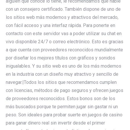
alguien que conoce lo tiene, le recomendamos que hable
con un consejero certificado. También dispone de uno de
los sitios web más modernos y atractivos del mercado,
con fácil acceso y una interfaz rápida. Para ponerte en
contacto con este servidor vas a poder utilizar su chat en
vivo disponible 24/7 o correo electrónico. Esto es gracias
a que cuenta con proveedores reconocidos mundialmente
por diseñar los mejores títulos con gráficos y sonidos
inigualables. Y su sitio web es uno de los más modernos
en la industria con un diseño muy atractivo y sencillo de
navegar.|Todos los sitios que recomendamos cumplen
con licencias, métodos de pago seguros y ofrecen juegos
de proveedores reconocidos. Estos bonos son de los
más buscados porque te permiten jugar sin gastar ni un
peso. Son ideales para probar suerte en juegos de casino
para ganar dinero real sin invertir desde el primer