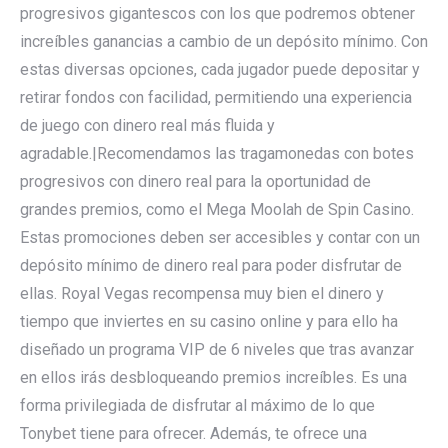
progresivos gigantescos con los que podremos obtener
increíbles ganancias a cambio de un depósito mínimo. Con
estas diversas opciones, cada jugador puede depositar y
retirar fondos con facilidad, permitiendo una experiencia
de juego con dinero real más fluida y
agradable.|Recomendamos las tragamonedas con botes
progresivos con dinero real para la oportunidad de
grandes premios, como el Mega Moolah de Spin Casino.
Estas promociones deben ser accesibles y contar con un
depósito mínimo de dinero real para poder disfrutar de
ellas. Royal Vegas recompensa muy bien el dinero y
tiempo que inviertes en su casino online y para ello ha
diseñado un programa VIP de 6 niveles que tras avanzar
en ellos irás desbloqueando premios increíbles. Es una
forma privilegiada de disfrutar al máximo de lo que
Tonybet tiene para ofrecer. Además, te ofrece una