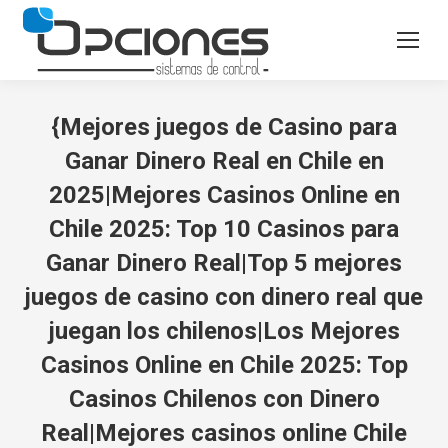
{Mejores juegos de Casino para
Ganar Dinero Real en Chile en
2025|Mejores Casinos Online en
Chile 2025: Top 10 Casinos para
Ganar Dinero Real|Top 5 mejores
juegos de casino con dinero real que
juegan los chilenos|Los Mejores
Casinos Online en Chile 2025: Top
Casinos Chilenos con Dinero
Real|Mejores casinos online Chile