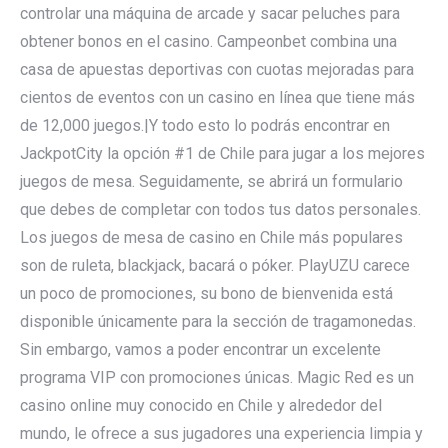
controlar una máquina de arcade y sacar peluches para
obtener bonos en el casino. Campeonbet combina una
casa de apuestas deportivas con cuotas mejoradas para
cientos de eventos con un casino en línea que tiene más
de 12,000 juegos.|Y todo esto lo podrás encontrar en
JackpotCity la opción #1 de Chile para jugar a los mejores
juegos de mesa. Seguidamente, se abrirá un formulario
que debes de completar con todos tus datos personales.
Los juegos de mesa de casino en Chile más populares
son de ruleta, blackjack, bacará o póker. PlayUZU carece
un poco de promociones, su bono de bienvenida está
disponible únicamente para la sección de tragamonedas.
Sin embargo, vamos a poder encontrar un excelente
programa VIP con promociones únicas. Magic Red es un
casino online muy conocido en Chile y alrededor del
mundo, le ofrece a sus jugadores una experiencia limpia y