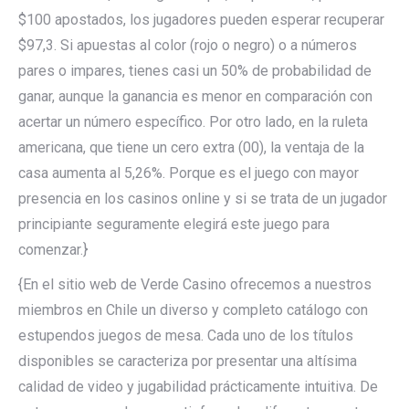
$100 apostados, los jugadores pueden esperar recuperar
$97,3. Si apuestas al color (rojo o negro) o a números
pares o impares, tienes casi un 50% de probabilidad de
ganar, aunque la ganancia es menor en comparación con
acertar un número específico. Por otro lado, en la ruleta
americana, que tiene un cero extra (00), la ventaja de la
casa aumenta al 5,26%. Porque es el juego con mayor
presencia en los casinos online y si se trata de un jugador
principiante seguramente elegirá este juego para
comenzar.}
{En el sitio web de Verde Casino ofrecemos a nuestros
miembros en Chile un diverso y completo catálogo con
estupendos juegos de mesa. Cada uno de los títulos
disponibles se caracteriza por presentar una altísima
calidad de video y jugabilidad prácticamente intuitiva. De