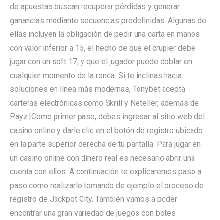
de apuestas buscan recuperar pérdidas y generar
ganancias mediante secuencias predefinidas. Algunas de
ellas incluyen la obligación de pedir una carta en manos
con valor inferior a 15, el hecho de que el crupier debe
jugar con un soft 17, y que el jugador puede doblar en
cualquier momento de la ronda. Si te inclinas hacia
soluciones en línea más modernas, Tonybet acepta
carteras electrónicas como Skrill y Neteller, además de
Payz.|Como primer paso, debes ingresar al sitio web del
casino online y darle clic en el botón de registro ubicado
en la parte superior derecha de tu pantalla. Para jugar en
un casino online con dinero real es necesario abrir una
cuenta con ellos. A continuación te explicaremos paso a
paso como realizarlo tomando de ejemplo el proceso de
registro de Jackpot City. También vamos a poder
encontrar una gran variedad de juegos con botes