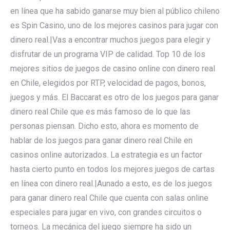
en línea que ha sabido ganarse muy bien al público chileno
es Spin Casino, uno de los mejores casinos para jugar con
dinero real.|Vas a encontrar muchos juegos para elegir y
disfrutar de un programa VIP de calidad. ​​Top 10 de los
mejores sitios de juegos de casino online con dinero real
en Chile, elegidos por RTP, velocidad de pagos, bonos,
juegos y más. El Baccarat es otro de los juegos para ganar
dinero real Chile que es más famoso de lo que las
personas piensan. Dicho esto, ahora es momento de
hablar de los juegos para ganar dinero real Chile en
casinos online autorizados. La estrategia es un factor
hasta cierto punto en todos los mejores juegos de cartas
en línea con dinero real.|Aunado a esto, es de los juegos
para ganar dinero real Chile que cuenta con salas online
especiales para jugar en vivo, con grandes circuitos o
torneos. La mecánica del juego siempre ha sido un