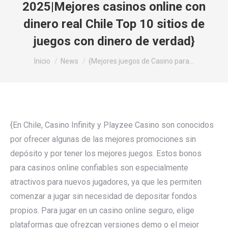
2025|Mejores casinos online con
dinero real Chile Top 10 sitios de
juegos con dinero de verdad}
Estás aquí:
Inicio
News
{Mejores juegos de Casino para…
{En Chile, Casino Infinity y Playzee Casino son conocidos
por ofrecer algunas de las mejores promociones sin
depósito y por tener los mejores juegos. Estos bonos
para casinos online confiables son especialmente
atractivos para nuevos jugadores, ya que les permiten
comenzar a jugar sin necesidad de depositar fondos
propios. Para jugar en un casino online seguro, elige
plataformas que ofrezcan versiones demo o el mejor