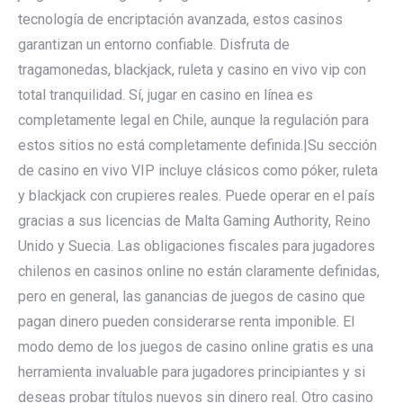
tecnología de encriptación avanzada, estos casinos
garantizan un entorno confiable. Disfruta de
tragamonedas, blackjack, ruleta y casino en vivo vip con
total tranquilidad. Sí, jugar en casino en línea es
completamente legal en Chile, aunque la regulación para
estos sitios no está completamente definida.|Su sección
de casino en vivo VIP incluye clásicos como póker, ruleta
y blackjack con crupieres reales. Puede operar en el país
gracias a sus licencias de Malta Gaming Authority, Reino
Unido y Suecia. Las obligaciones fiscales para jugadores
chilenos en casinos online no están claramente definidas,
pero en general, las ganancias de juegos de casino que
pagan dinero pueden considerarse renta imponible. El
modo demo de los juegos de casino online gratis es una
herramienta invaluable para jugadores principiantes y si
deseas probar títulos nuevos sin dinero real. Otro casino