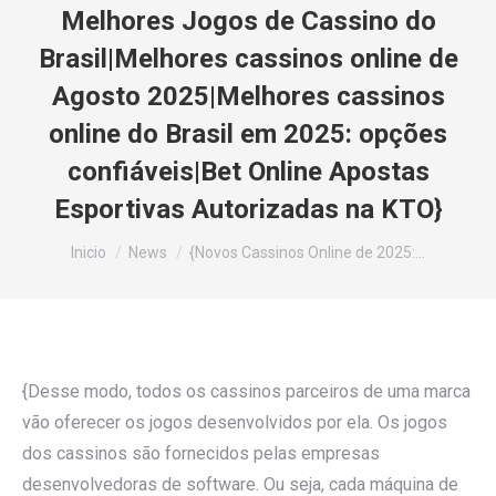
Melhores Jogos de Cassino do
Brasil|Melhores cassinos online de
Agosto 2025|Melhores cassinos
online do Brasil em 2025: opções
confiáveis|Bet Online Apostas
Esportivas Autorizadas na KTO}
Estás aquí:
Inicio
News
{Novos Cassinos Online de 2025:…
{Desse modo, todos os cassinos parceiros de uma marca
vão oferecer os jogos desenvolvidos por ela. Os jogos
dos cassinos são fornecidos pelas empresas
desenvolvedoras de software. Ou seja, cada máquina de