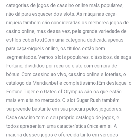
categorias de jogos de cassino online mais populares,
não dá para esquecer dos slots. As máquinas caça-
níqueis também são consideradas os melhores jogos de
casino online, mas dessa vez, pela grande variedade de
estilos cobertos.|Com uma categoria dedicada apenas
para caça-níqueis online, os títulos estão bem
segmentados. Vemos slots populares, clássicos, da saga
Fortune, divididos por recurso e até com compra de
bônus. Com cassino ao vivo, cassino online e loterias, o
catálogo da Meridianbet é completíssimo.|Em destaque, o
Fortune Tiger e o Gates of Olympus são os que estão
mais em alta no mercado. O slot Sugar Rush também
surpreende bastante em sua procura pelos jogadores.
Cada cassino tem o seu próprio catálogo de jogos, e
todos apresentam uma característica única em si. A
maioria desses jogos é oferecida tanto em versões