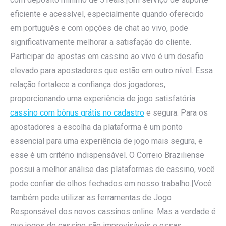
eficiente e acessível, especialmente quando oferecido
em português e com opções de chat ao vivo, pode
significativamente melhorar a satisfação do cliente.
Participar de apostas em cassino ao vivo é um desafio
elevado para apostadores que estão em outro nível. Essa
relação fortalece a confiança dos jogadores,
proporcionando uma experiência de jogo satisfatória
cassino com bônus grátis no cadastro
e segura. Para os
apostadores a escolha da plataforma é um ponto
essencial para uma experiência de jogo mais segura, e
esse é um critério indispensável. O Correio Braziliense
possui a melhor análise das plataformas de cassino, você
pode confiar de olhos fechados em nosso trabalho.|Você
também pode utilizar as ferramentas de Jogo
Responsável dos novos cassinos online. Mas a verdade é
que jogos de cassino são imprevisíveis e essas