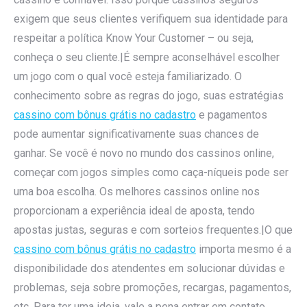
exigem que seus clientes verifiquem sua identidade para
respeitar a política Know Your Customer – ou seja,
conheça o seu cliente.|É sempre aconselhável escolher
um jogo com o qual você esteja familiarizado. O
conhecimento sobre as regras do jogo, suas estratégias
cassino com bônus grátis no cadastro
e pagamentos
pode aumentar significativamente suas chances de
ganhar. Se você é novo no mundo dos cassinos online,
começar com jogos simples como caça-níqueis pode ser
uma boa escolha. Os melhores cassinos online nos
proporcionam a experiência ideal de aposta, tendo
apostas justas, seguras e com sorteios frequentes.|O que
cassino com bônus grátis no cadastro
importa mesmo é a
disponibilidade dos atendentes em solucionar dúvidas e
problemas, seja sobre promoções, recargas, pagamentos,
etc. Para ter uma ideia, vale a pena entrar em contato