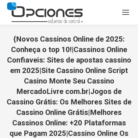
{Novos Cassinos Online de 2025:
Conheça o top 10!|Cassinos Online
Confiaveis: Sites de apostas cassino
em 2025|Site Cassino Online Script
Casino Monte Seu Cassino
MercadoLivre com.br|Jogos de
Cassino Grátis: Os Melhores Sites de
Cassino Online Grátis|Melhores
Cassinos Online: +20 Plataformas
que Pagam 2025|Cassino Online Os