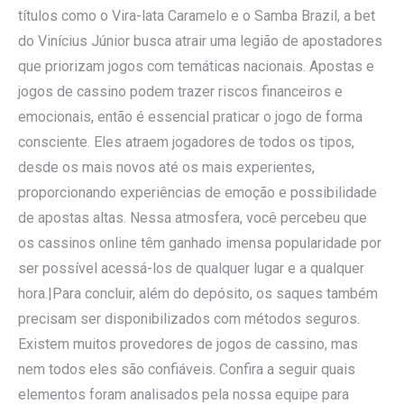
títulos como o Vira-lata Caramelo e o Samba Brazil, a bet
do Vinícius Júnior busca atrair uma legião de apostadores
que priorizam jogos com temáticas nacionais. Apostas e
jogos de cassino podem trazer riscos financeiros e
emocionais, então é essencial praticar o jogo de forma
consciente. Eles atraem jogadores de todos os tipos,
desde os mais novos até os mais experientes,
proporcionando experiências de emoção e possibilidade
de apostas altas. Nessa atmosfera, você percebeu que
os cassinos online têm ganhado imensa popularidade por
ser possível acessá-los de qualquer lugar e a qualquer
hora.|Para concluir, além do depósito, os saques também
precisam ser disponibilizados com métodos seguros.
Existem muitos provedores de jogos de cassino, mas
nem todos eles são confiáveis. Confira a seguir quais
elementos foram analisados pela nossa equipe para