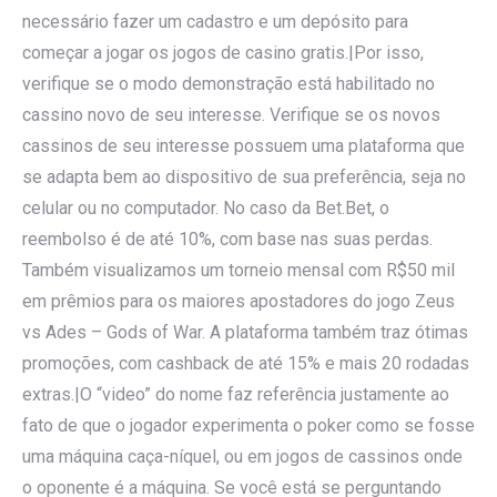
necessário fazer um cadastro e um depósito para
começar a jogar os jogos de casino gratis.|Por isso,
verifique se o modo demonstração está habilitado no
cassino novo de seu interesse. Verifique se os novos
cassinos de seu interesse possuem uma plataforma que
se adapta bem ao dispositivo de sua preferência, seja no
celular ou no computador. No caso da Bet.Bet, o
reembolso é de até 10%, com base nas suas perdas.
Também visualizamos um torneio mensal com R$50 mil
em prêmios para os maiores apostadores do jogo Zeus
vs Ades – Gods of War. A plataforma também traz ótimas
promoções, com cashback de até 15% e mais 20 rodadas
extras.|O “video” do nome faz referência justamente ao
fato de que o jogador experimenta o poker como se fosse
uma máquina caça-níquel, ou em jogos de cassinos onde
o oponente é a máquina. Se você está se perguntando