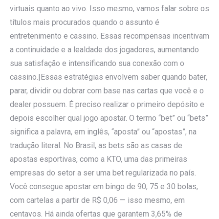
virtuais quanto ao vivo. Isso mesmo, vamos falar sobre os
títulos mais procurados quando o assunto é
entretenimento e cassino. Essas recompensas incentivam
a continuidade e a lealdade dos jogadores, aumentando
sua satisfação e intensificando sua conexão com o
cassino.|Essas estratégias envolvem saber quando bater,
parar, dividir ou dobrar com base nas cartas que você e o
dealer possuem. É preciso realizar o primeiro depósito e
depois escolher qual jogo apostar. O termo “bet” ou “bets”
significa a palavra, em inglês, “aposta” ou “apostas”, na
tradução literal. No Brasil, as bets são as casas de
apostas esportivas, como a KTO, uma das primeiras
empresas do setor a ser uma bet regularizada no país.
Você consegue apostar em bingo de 90, 75 e 30 bolas,
com cartelas a partir de R$ 0,06 — isso mesmo, em
centavos. Há ainda ofertas que garantem 3,65% de