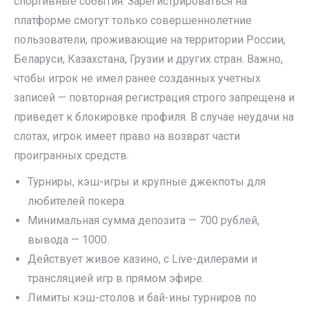
спортивные события. Зарегистрироваться на
платформе смогут только совершеннолетние
пользователи, проживающие на территории России,
Беларуси, Казахстана, Грузии и других стран. Важно,
чтобы игрок не имел ранее созданных учетных
записей — повторная регистрация строго запрещена и
приведет к блокировке профиля. В случае неудачи на
слотах, игрок имеет право на возврат части
проигранных средств.
Турниры, кэш-игры и крупные джекпоты для
любителей покера.
Минимальная сумма депозита — 700 рублей,
вывода — 1000.
Действует живое казино, с Live-дилерами и
трансляцией игр в прямом эфире.
Лимиты кэш-столов и бай-ины турниров по