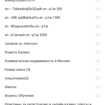
www.prstudent.ru 4
(1)
xn—-7sbketbtdj3b5i2adh.xn--p1ai 500
(1)
xn--438-qdd8ah6a2fo.xn--p1ai 1500
(3)
xn--80agvaoebnfku.xn--p1ai
(2)
xn--b1amash.xn--p1ai 2000
(1)
zendesk vs. intercom
(3)
Комета Казино
(1)
Коммерческая недвижимость в Москве
(2)
Новая папка (4)
(1)
спецтехника52
(2)
Финтех
(1)
Форекс Обучение
(2)
Фриспины за регистрацию в онлайн казино: плюсы и