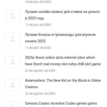
18 de julio de 2025
Лучшие онлайн казино для ставок на деньги
в 2025 году
11 de julio de 2025
Лучшие бонусы и промокоды для игроков
казино 2025
11 de julio de 2025
2025s finest online slots internet sites which
have finest real money slot extra chilli slot game
22 de agosto de 2025
Aviamasters: The New Kid on the Block in Online
Casinos
22 de agosto de 2025
Genesis Casino Incentive Codes genies gems