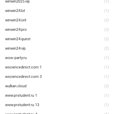
winwin2025.vip
(1)
winwin24.lol
(1)
winwin24.onl
(2)
winwin24.pro
(2)
winwin24.quest
(2)
winwin24.vip
(2)
wow-party.ru
(1)
wsciencedirect.com 1
(1)
wsciencedirect.com 3
(1)
wulkan.cloud
(2)
www.prstudent.ru 1
(1)
www.prstudent.ru 13
(1)