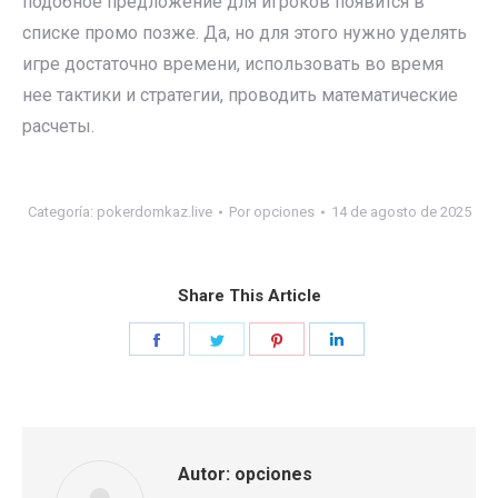
подобное предложение для игроков появится в
списке промо позже. Да, но для этого нужно уделять
игре достаточно времени, использовать во время
нее тактики и стратегии, проводить математические
расчеты.
Categoría:
pokerdomkaz.live
Por
opciones
14 de agosto de 2025
Share This Article
Share
Share
Share
Share
on
on
on
on
Facebook
Twitter
Pinterest
LinkedIn
Autor:
opciones