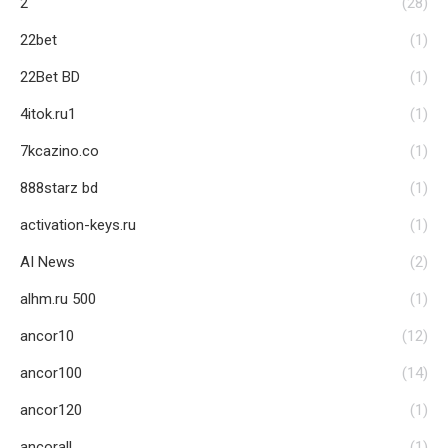
2
(28)
22bet
(1)
22Bet BD
(1)
4itok.ru1
(1)
7kcazino.co
(1)
888starz bd
(1)
activation-keys.ru
(1)
AI News
(2)
alhm.ru 500
(1)
ancor10
(12)
ancor100
(14)
ancor120
(1)
ancorall
(1)