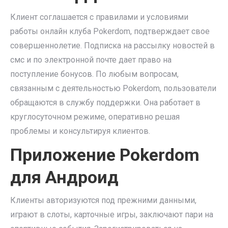
Клиент соглашается с правилами и условиями
работы онлайн клуба Pokerdom, подтверждает свое
совершеннолетие. Подписка на рассылку новостей в
смс и по электронной почте дает право на
поступление бонусов. По любым вопросам,
связанным с деятельностью Pokerdom, пользователи
обращаются в службу поддержки. Она работает в
круглосуточном режиме, оперативно решая
проблемы и консультируя клиентов.
Приложение Pokerdom
для Андроид
Клиенты авторизуются под прежними данными,
играют в слоты, карточные игры, заключают пари на