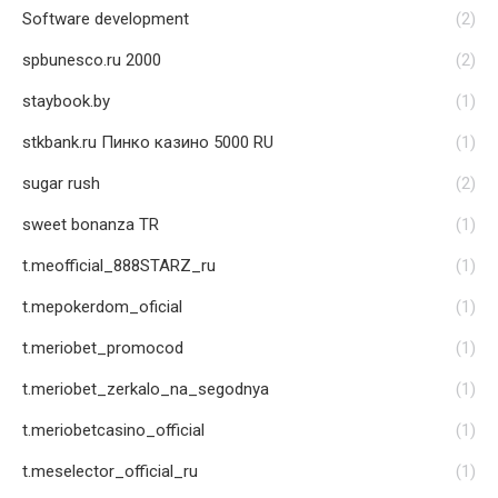
Software development
(2)
spbunesco.ru 2000
(2)
staybook.by
(1)
stkbank.ru Пинко казино 5000 RU
(1)
sugar rush
(2)
sweet bonanza TR
(1)
t.meofficial_888STARZ_ru
(1)
t.mepokerdom_oficial
(1)
t.meriobet_promocod
(1)
t.meriobet_zerkalo_na_segodnya
(1)
t.meriobetcasino_official
(1)
t.meselector_official_ru
(1)