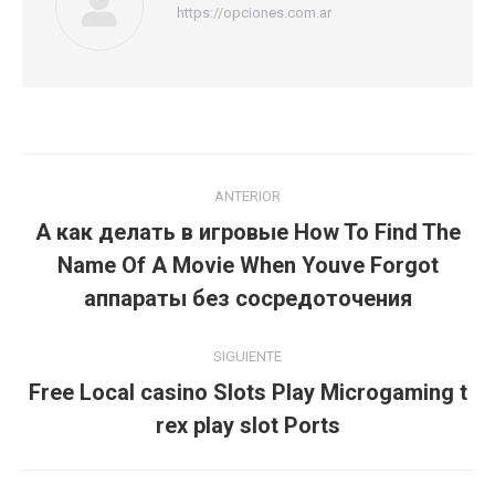
https://opciones.com.ar
Navegación
ANTERIOR
entre
А как делать в игровые How To Find The
Publicación
publicaciones
Name Of A Movie When Youve Forgot
anterior:
аппараты без сосредоточения
SIGUIENTE
Free Local casino Slots Play Microgaming t
Publicación
rex play slot Ports
siguiente: