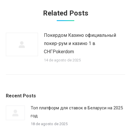
Related Posts
Покердом Казино официальный
покер-рум и казино 1 в
СНГPokerdom
14 de agosto de 2025
Recent Posts
Топ платформ для ставок в Беларуси на 2025
год
18 de agosto de 2025