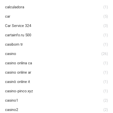
calculadora
(1)
car
(5)
Car Service 324
(3)
cartainfo.ru 500
(1)
casibom tr
(1)
casino
(26)
casino onlina ca
(1)
casino online ar
(1)
casinò online it
(1)
casino-pinco.xyz
(1)
casino1
(2)
casino2
(2)