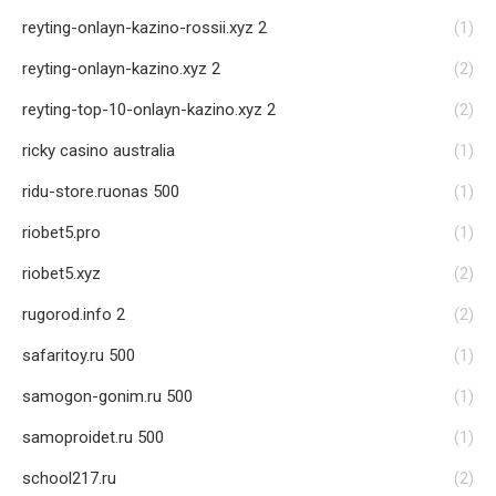
reyting-onlayn-kazino-rossii.xyz 2
(1)
reyting-onlayn-kazino.xyz 2
(2)
reyting-top-10-onlayn-kazino.xyz 2
(2)
ricky casino australia
(1)
ridu-store.ruonas 500
(1)
riobet5.pro
(1)
riobet5.xyz
(2)
rugorod.info 2
(2)
safaritoy.ru 500
(1)
samogon-gonim.ru 500
(1)
samoproidet.ru 500
(1)
school217.ru
(2)