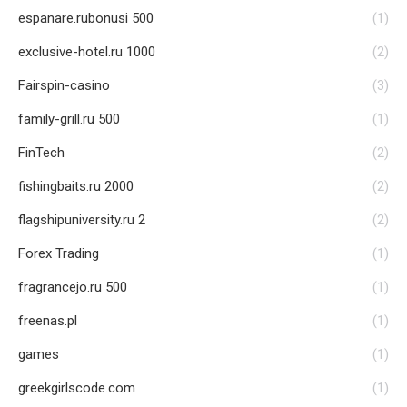
espanare.rubonusi 500
(1)
exclusive-hotel.ru 1000
(2)
Fairspin-casino
(3)
family-grill.ru 500
(1)
FinTech
(2)
fishingbaits.ru 2000
(2)
flagshipuniversity.ru 2
(2)
Forex Trading
(1)
fragrancejo.ru 500
(1)
freenas.pl
(1)
games
(1)
greekgirlscode.com
(1)