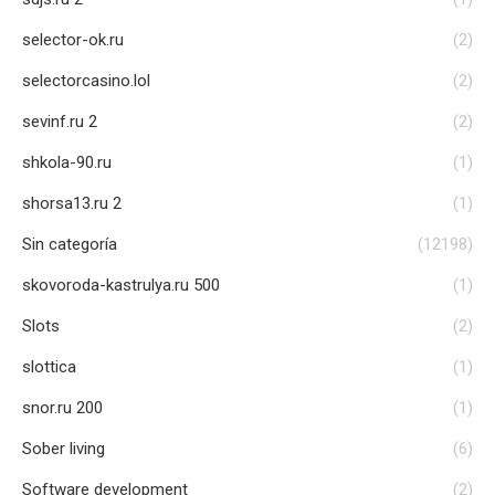
selector-ok.ru
(2)
selectorcasino.lol
(2)
sevinf.ru 2
(2)
shkola-90.ru
(1)
shorsa13.ru 2
(1)
Sin categoría
(12198)
skovoroda-kastrulya.ru 500
(1)
Slots
(2)
slottica
(1)
snor.ru 200
(1)
Sober living
(6)
Software development
(2)