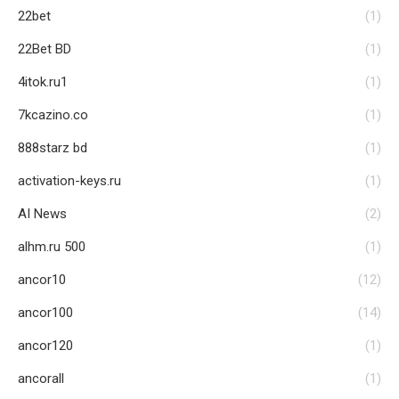
22bet
(1)
22Bet BD
(1)
4itok.ru1
(1)
7kcazino.co
(1)
888starz bd
(1)
activation-keys.ru
(1)
AI News
(2)
alhm.ru 500
(1)
ancor10
(12)
ancor100
(14)
ancor120
(1)
ancorall
(1)