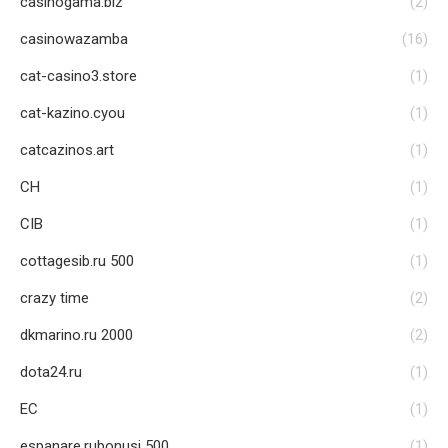
casinogama.biz
(2)
casinowazamba
(16)
cat-casino3.store
(1)
cat-kazino.cyou
(1)
catcazinos.art
(1)
CH
(1)
CIB
(1)
cottagesib.ru 500
(1)
crazy time
(2)
dkmarino.ru 2000
(2)
dota24.ru
(1)
EC
(1)
espanare.rubonusi 500
(1)