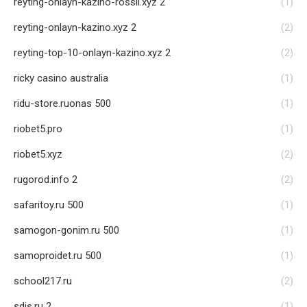
reyting-onlayn-kazino-rossii.xyz 2
(1)
reyting-onlayn-kazino.xyz 2
(2)
reyting-top-10-onlayn-kazino.xyz 2
(2)
ricky casino australia
(1)
ridu-store.ruonas 500
(1)
riobet5.pro
(1)
riobet5.xyz
(2)
rugorod.info 2
(2)
safaritoy.ru 500
(1)
samogon-gonim.ru 500
(1)
samoproidet.ru 500
(1)
school217.ru
(2)
sdjs.ru 2
(1)