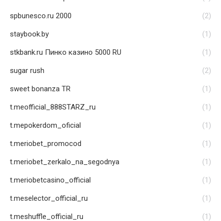
spbunesco.ru 2000
(2)
staybook.by
(1)
stkbank.ru Пинко казино 5000 RU
(1)
sugar rush
(2)
sweet bonanza TR
(1)
t.meofficial_888STARZ_ru
(1)
t.mepokerdom_oficial
(1)
t.meriobet_promocod
(1)
t.meriobet_zerkalo_na_segodnya
(1)
t.meriobetcasino_official
(1)
t.meselector_official_ru
(1)
t.meshuffle_official_ru
(1)