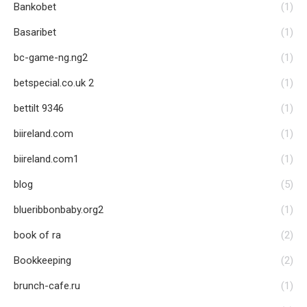
Bankobet
(1)
Basaribet
(1)
bc-game-ng.ng2
(1)
betspecial.co.uk 2
(1)
bettilt 9346
(1)
biireland.com
(1)
biireland.com1
(1)
blog
(5)
blueribbonbaby.org2
(1)
book of ra
(2)
Bookkeeping
(2)
brunch-cafe.ru
(1)