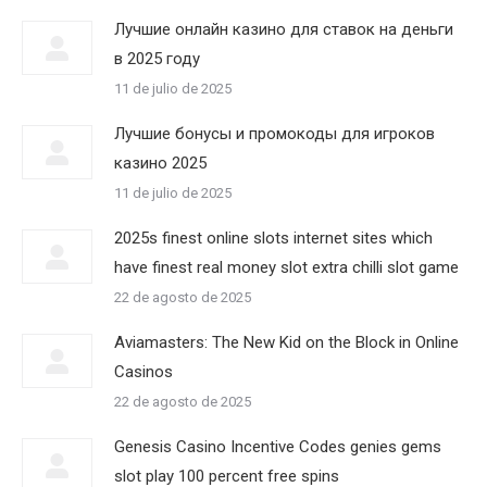
Лучшие онлайн казино для ставок на деньги
в 2025 году
11 de julio de 2025
Лучшие бонусы и промокоды для игроков
казино 2025
11 de julio de 2025
2025s finest online slots internet sites which
have finest real money slot extra chilli slot game
22 de agosto de 2025
Aviamasters: The New Kid on the Block in Online
Casinos
22 de agosto de 2025
Genesis Casino Incentive Codes genies gems
slot play 100 percent free spins