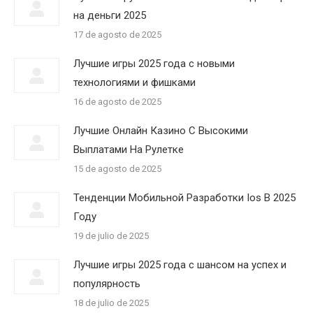
на деньги 2025
17 de agosto de 2025
Лучшие игры 2025 года с новыми
технологиями и фишками
16 de agosto de 2025
Лучшие Онлайн Казино С Высокими
Выплатами На Рулетке
15 de agosto de 2025
Тенденции Мобильной Разработки Ios В 2025
Году
19 de julio de 2025
Лучшие игры 2025 года с шансом на успех и
популярность
18 de julio de 2025