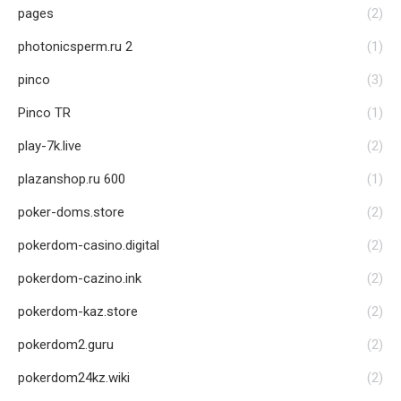
pages
(2)
photonicsperm.ru 2
(1)
pinco
(3)
Pinco TR
(1)
play-7k.live
(2)
plazanshop.ru 600
(1)
poker-doms.store
(2)
pokerdom-casino.digital
(2)
pokerdom-cazino.ink
(2)
pokerdom-kaz.store
(2)
pokerdom2.guru
(2)
pokerdom24kz.wiki
(2)