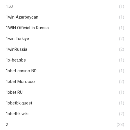
150
(1)
1win Azərbaycan
(1)
1WIN Official In Russia
(1)
1win Turkiye
(2)
1winRussia
(2)
1x-bet.sbs
(1)
1xbet casino BD
(1)
1xbet Morocco
(2)
1xbet RU
(1)
1xbetbk.quest
(1)
1xbetbk.wiki
(2)
2
(28)