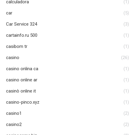
calculadora
(1)
car
(5)
Car Service 324
(3)
cartainfo.ru 500
(1)
casibom tr
(1)
casino
(26)
casino onlina ca
(1)
casino online ar
(1)
casinò online it
(1)
casino-pinco.xyz
(1)
casino1
(2)
casino2
(2)