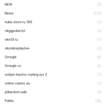
NEW
(2)
News
(372)
nuka-store.ru 500
(1)
okggpoker.lol
(2)
okn53.ru
(1)
okonlineplay.live
(2)
Omegle
(6)
Omegle cc
(6)
onlayn-kazino-reyting.xyz 2
(1)
online casino au
(1)
p0kerdom.wiki
(2)
Pablic
(28)