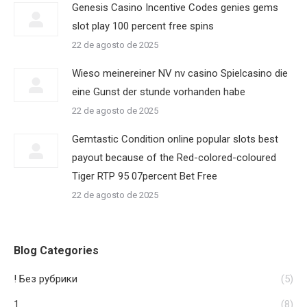
Genesis Casino Incentive Codes genies gems
slot play 100 percent free spins
22 de agosto de 2025
Wieso meinereiner NV nv casino Spielcasino die
eine Gunst der stunde vorhanden habe
22 de agosto de 2025
Gemtastic Condition online popular slots best
payout because of the Red-colored-coloured
Tiger RTP 95 07percent Bet Free
22 de agosto de 2025
Blog Categories
! Без рубрики
(5)
1
(8)