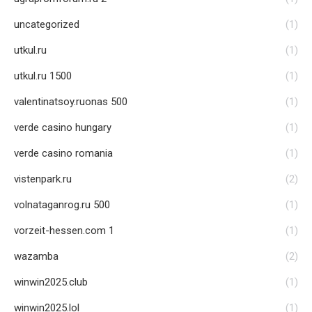
uncategorized
(1)
utkul.ru
(1)
utkul.ru 1500
(1)
valentinatsoy.ruonas 500
(1)
verde casino hungary
(1)
verde casino romania
(1)
vistenpark.ru
(2)
volnataganrog.ru 500
(1)
vorzeit-hessen.com 1
(1)
wazamba
(2)
winwin2025.club
(1)
winwin2025.lol
(1)