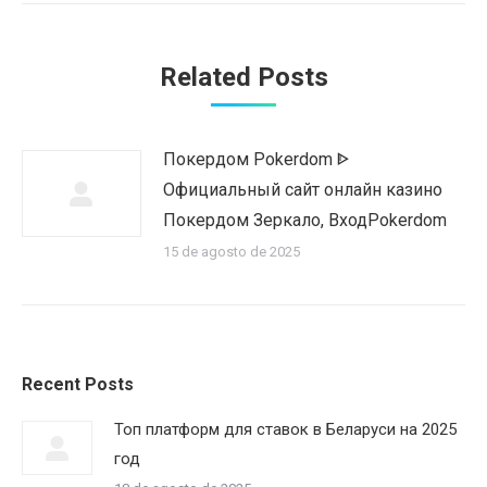
Related Posts
Покердом Pokerdom ᐈ
Официальный сайт онлайн казино
Покердом Зеркало, ВходPokerdom
15 de agosto de 2025
Recent Posts
Топ платформ для ставок в Беларуси на 2025
год