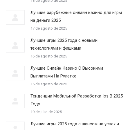
18 de agosto de 2025
Лучшие зарубежные онлайн казино для игры
на деньги 2025
17 de agosto de 2025
Лучшие игры 2025 года с новыми
технологиями и фишками
16 de agosto de 2025
Лучшие Онлайн Казино С Высокими
Выплатами На Рулетке
15 de agosto de 2025
Тенденции Мобильной Разработки Ios В 2025
Году
19 de julio de 2025
Лучшие игры 2025 года с шансом на успех и