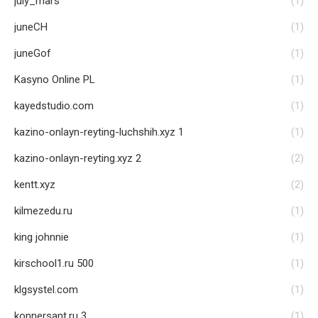
july_mars
(1)
juneCH
(1)
juneGof
(1)
Kasyno Online PL
(1)
kayedstudio.com
(1)
kazino-onlayn-reyting-luchshih.xyz 1
(1)
kazino-onlayn-reyting.xyz 2
(2)
kentt.xyz
(2)
kilmezedu.ru
(1)
king johnnie
(1)
kirschool1.ru 500
(1)
klgsystel.com
(1)
konnersant.ru 3
(1)