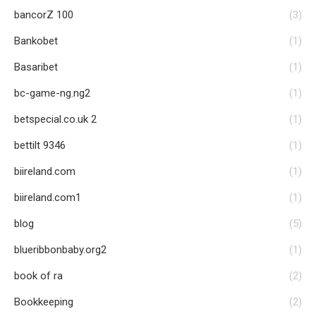
bancorZ 100
(3)
Bankobet
(1)
Basaribet
(1)
bc-game-ng.ng2
(1)
betspecial.co.uk 2
(1)
bettilt 9346
(1)
biireland.com
(1)
biireland.com1
(1)
blog
(5)
blueribbonbaby.org2
(1)
book of ra
(2)
Bookkeeping
(2)