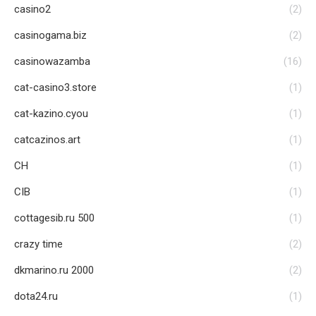
casino2
(2)
casinogama.biz
(2)
casinowazamba
(16)
cat-casino3.store
(1)
cat-kazino.cyou
(1)
catcazinos.art
(1)
CH
(1)
CIB
(1)
cottagesib.ru 500
(1)
crazy time
(2)
dkmarino.ru 2000
(2)
dota24.ru
(1)