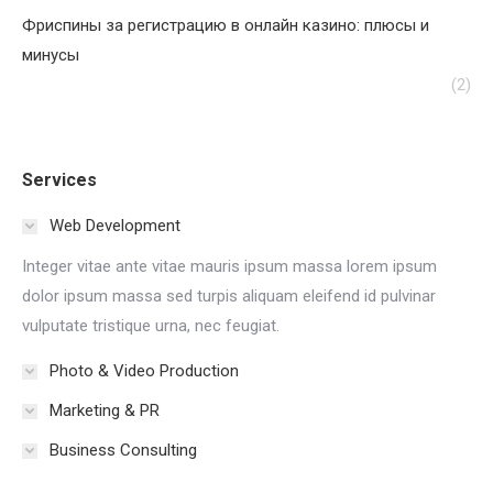
Фриспины за регистрацию в онлайн казино: плюсы и
минусы
(2)
Services
Web Development
Integer vitae ante vitae mauris ipsum massa lorem ipsum
dolor ipsum massa sed turpis aliquam eleifend id pulvinar
vulputate tristique urna, nec feugiat.
Photo & Video Production
Marketing & PR
Business Consulting