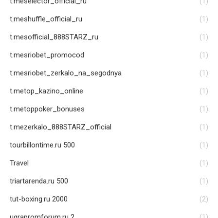
t.meselector_official_ru
(1)
t.meshuffle_official_ru
(1)
t.mesofficial_888STARZ_ru
(1)
t.mesriobet_promocod
(1)
t.mesriobet_zerkalo_na_segodnya
(1)
t.metop_kazino_online
(1)
t.metoppoker_bonuses
(1)
t.mezerkalo_888STARZ_official
(1)
tourbillontime.ru 500
(1)
Travel
(1)
triartarenda.ru 500
(1)
tut-boxing.ru 2000
(2)
ugrapromforum.ru 2
(1)