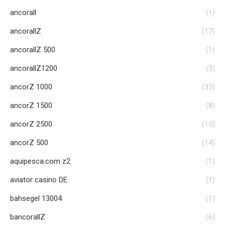
ancorall
(1)
ancorallZ
(17)
ancorallZ 500
(1)
ancorallZ1200
(3)
ancorZ 1000
(33)
ancorZ 1500
(8)
ancorZ 2500
(15)
ancorZ 500
(14)
aquipesca.com z2
(1)
aviator casino DE
(1)
bahsegel 13004
(1)
bancorallZ
(6)