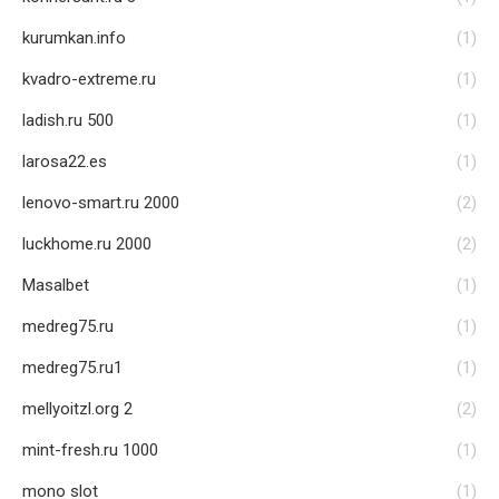
kurumkan.info
(1)
kvadro-extreme.ru
(1)
ladish.ru 500
(1)
larosa22.es
(1)
lenovo-smart.ru 2000
(2)
luckhome.ru 2000
(2)
Masalbet
(1)
medreg75.ru
(1)
medreg75.ru1
(1)
mellyoitzl.org 2
(2)
mint-fresh.ru 1000
(1)
mono slot
(1)