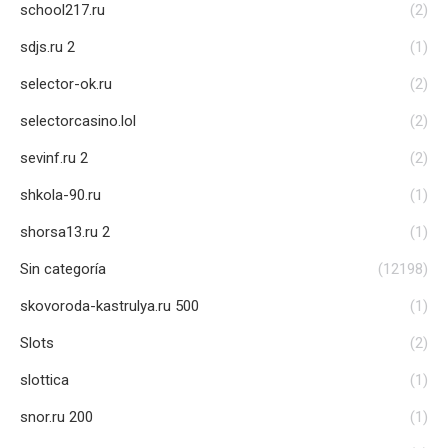
school217.ru
(2)
sdjs.ru 2
(1)
selector-ok.ru
(2)
selectorcasino.lol
(2)
sevinf.ru 2
(2)
shkola-90.ru
(1)
shorsa13.ru 2
(1)
Sin categoría
(12198)
skovoroda-kastrulya.ru 500
(1)
Slots
(2)
slottica
(1)
snor.ru 200
(1)