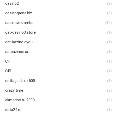
casino2
(2)
casinogama.biz
(2)
casinowazamba
(16)
cat-casino3.store
(1)
cat-kazino.cyou
(1)
catcazinos.art
(1)
CH
(1)
CIB
(1)
cottagesib.ru 500
(1)
crazy time
(2)
dkmarino.ru 2000
(2)
dota24.ru
(1)