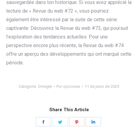
sauvegardée dans ton historique. Si vous avez apprécié la
lecture de « Revue du web #72 », vous pourriez
également être intéressé par la suite de cette série
captivante. Découvrez la Revue du web #73, qui poursuit
l’exploration des tendances actuelles. Pour une
perspective encore plus récente, la Revue du web #74
offre un aperçu des développements qui ont marqué cette
période.
Categoría:
Omegle
Por
opciones
11 de junio de 2025
Share This Article
Share
Share
Share
Share
on
on
on
on