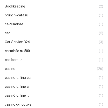
Bookkeeping
(2)
brunch-cafe.ru
(1)
calculadora
(1)
car
(5)
Car Service 324
(3)
cartainfo.ru 500
(1)
casibom tr
(1)
casino
(26)
casino onlina ca
(1)
casino online ar
(1)
casinò online it
(1)
casino-pinco.xyz
(1)