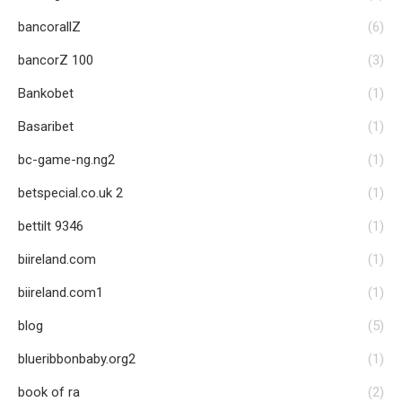
bancorallZ
(6)
bancorZ 100
(3)
Bankobet
(1)
Basaribet
(1)
bc-game-ng.ng2
(1)
betspecial.co.uk 2
(1)
bettilt 9346
(1)
biireland.com
(1)
biireland.com1
(1)
blog
(5)
blueribbonbaby.org2
(1)
book of ra
(2)