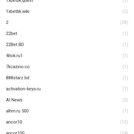
1xbetbk.quest
(1)
1xbetbk.wiki
(2)
2
(28)
22bet
(1)
22Bet BD
(1)
4itok.ru1
(1)
7kcazino.co
(1)
888starz bd
(1)
activation-keys.ru
(1)
AI News
(2)
alhm.ru 500
(1)
ancor10
(12)
ancor100
(14)