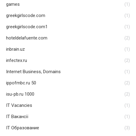
games
(1)
greekgirlscode.com
(1)
greekgirlscode.com1
(1)
hoteldelafuente.com
(2)
inbrain.uz
(1)
infectex.ru
(2)
Internet Business, Domains
(1)
ippofmbc.ru 50
(2)
isu-pb.ru 1000
(2)
IT Vacancies
(1)
IT Вакансії
(1)
IT Образование
(3)