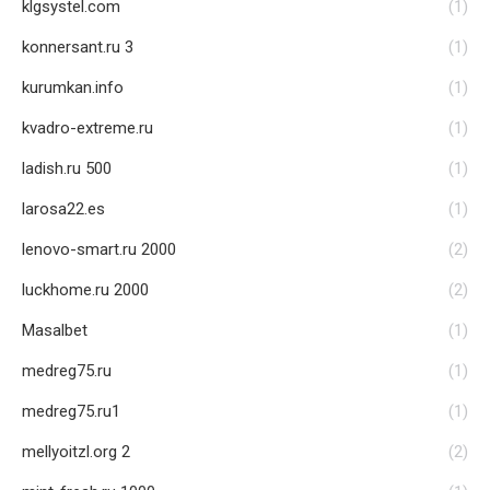
klgsystel.com
(1)
konnersant.ru 3
(1)
kurumkan.info
(1)
kvadro-extreme.ru
(1)
ladish.ru 500
(1)
larosa22.es
(1)
lenovo-smart.ru 2000
(2)
luckhome.ru 2000
(2)
Masalbet
(1)
medreg75.ru
(1)
medreg75.ru1
(1)
mellyoitzl.org 2
(2)