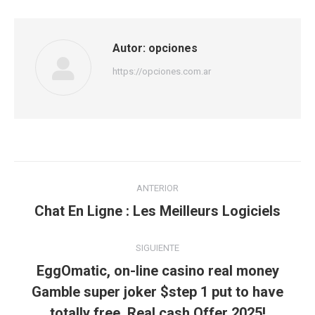
Facebook
Twitter
Pinterest
LinkedIn
Autor:
opciones
https://opciones.com.ar
Navegación
ANTERIOR
entre
Publicación
Chat En Ligne : Les Meilleurs Logiciels
anterior:
publicaciones
SIGUIENTE
EggOmatic, on-line casino real money
Publicación
Gamble super joker $step 1 put to have
siguiente:
totally free, Real cash Offer 2025!