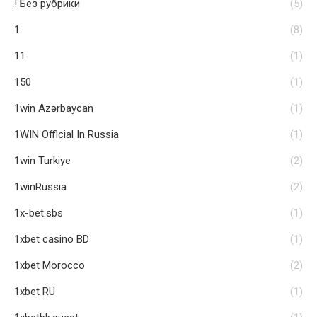
! Без рубрики
(5)
1
(8)
11
(1)
150
(1)
1win Azərbaycan
(1)
1WIN Official In Russia
(1)
1win Turkiye
(2)
1winRussia
(2)
1x-bet.sbs
(1)
1xbet casino BD
(1)
1xbet Morocco
(2)
1xbet RU
(1)