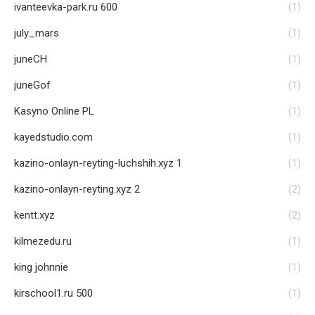
ivanteevka-park.ru 600
(1)
july_mars
(1)
juneCH
(1)
juneGof
(1)
Kasyno Online PL
(1)
kayedstudio.com
(1)
kazino-onlayn-reyting-luchshih.xyz 1
(1)
kazino-onlayn-reyting.xyz 2
(2)
kentt.xyz
(2)
kilmezedu.ru
(1)
king johnnie
(1)
kirschool1.ru 500
(1)