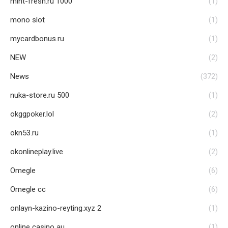
mint-fresh.ru 1000
(1)
mono slot
(1)
mycardbonus.ru
(1)
NEW
(2)
News
(372)
nuka-store.ru 500
(1)
okggpoker.lol
(2)
okn53.ru
(1)
okonlineplay.live
(2)
Omegle
(6)
Omegle cc
(6)
onlayn-kazino-reyting.xyz 2
(1)
online casino au
(1)