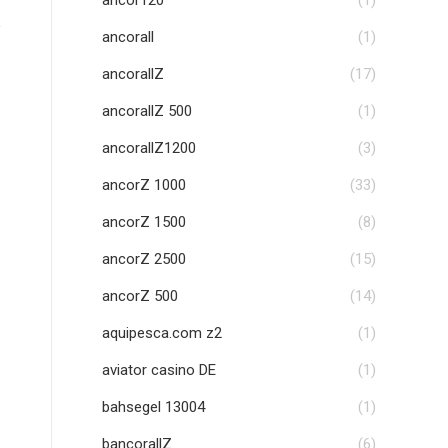
ancor120
(1)
ancorall
(1)
ancorallZ
(17)
ancorallZ 500
(1)
ancorallZ1200
(3)
ancorZ 1000
(33)
ancorZ 1500
(8)
ancorZ 2500
(15)
ancorZ 500
(14)
aquipesca.com z2
(1)
aviator casino DE
(1)
bahsegel 13004
(1)
bancorallZ
(6)