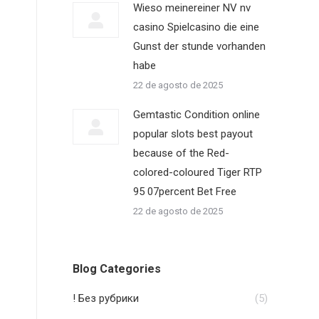
Wieso meinereiner NV nv
casino Spielcasino die eine
Gunst der stunde vorhanden
habe
22 de agosto de 2025
Gemtastic Condition online
popular slots best payout
because of the Red-
colored-coloured Tiger RTP
95 07percent Bet Free
22 de agosto de 2025
Blog Categories
! Без рубрики
(5)