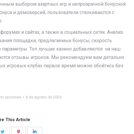
ченным выбором азартных игр и непрозрачной бонусной
онуса и демоверсий, пользователи сталкиваются с
.
орумах и сайтах, а также в социальных сетях. Анализ
ания площадки, предлагаемые бонусы, скорость
е параметры. Топ лучших казино добавляются на наш
руются отзывы игроков. Мы рекомендуем вам детально
вых игровых клубах первое время можно обойтись без
Por
opciones
6 de agosto de 2025
re This Article
e
Share
Share
Share