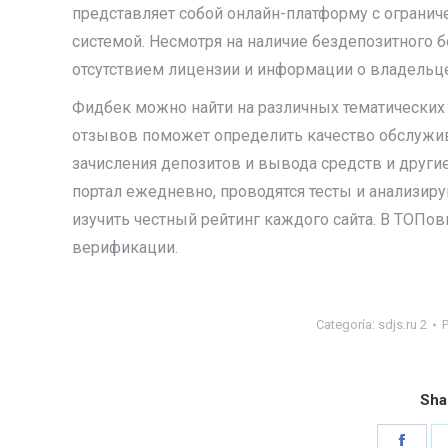
представляет собой онлайн-платформу с ограни
системой. Несмотря на наличие бездепозитного б
отсутствием лицензии и информации о владельце
Фидбек можно найти на различных тематических ф
отзывов поможет определить качество обслужив
зачисления депозитов и вывода средств и други
портал ежедневно, проводятся тесты и анализи
изучить честный рейтинг каждого сайта. В ТОПо
верификации.
Categoría:
sdjs.ru 2
Sha
Shar