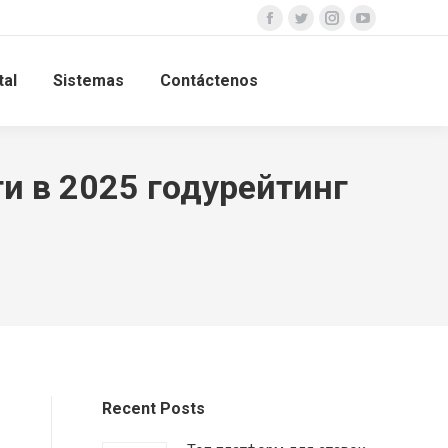
Facebook
Twitter
Instagram
YouTube
page
page
page
page
tal
Sistemas
Contáctenos
opens
opens
opens
opens
in
in
in
in
new
new
new
new
window
window
window
window
и в 2025 годурейтинг
Recent Posts