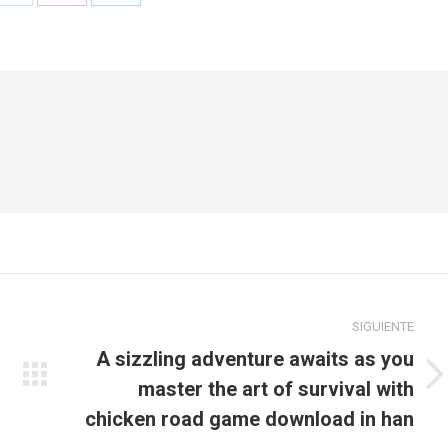
on
on
on
book
Twitter
Pinterest
LinkedIn
SIGUIENTE
A sizzling adventure awaits as you
Publicación
master the art of survival with
siguiente:
chicken road game download in han