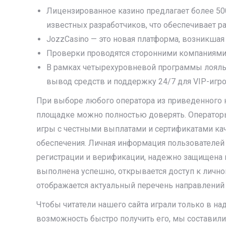
Лицензированное казино предлагает более 50
известных разработчиков, что обеспечивает ра
JozzCasino — это новая платформа, возникшая
Проверки проводятся сторонними компаниями,
В рамках четырехуровневой программы лоял
вывод средств и поддержку 24/7 для VIP-игро
При выборе любого оператора из приведенного 
площадке можно полностью доверять. Операторы
игры с честными выплатами и сертификатами ка
обеспечения. Личная информация пользователей 
регистрации и верификации, надежно защищена и
выполнена успешно, открывается доступ к личном
отображается актуальный перечень направлений
Чтобы читатели нашего сайта играли только в 
возможность быстро получить его, мы составили 