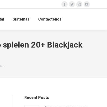
Facebook
Twitter
Instagram
YouTube
page
page
page
page
tal
Sistemas
Contáctenos
opens
opens
opens
opens
in
in
in
in
new
new
new
new
window
window
window
window
o spielen 20+ Blackjack
ino…
Recent Posts