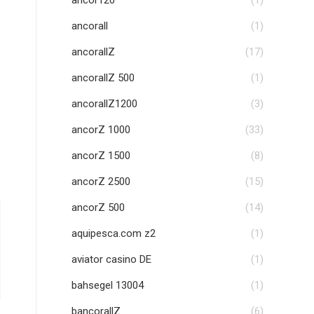
ancor120
(1)
ancorall
(1)
ancorallZ
(17)
ancorallZ 500
(1)
ancorallZ1200
(3)
ancorZ 1000
(33)
ancorZ 1500
(8)
ancorZ 2500
(15)
ancorZ 500
(14)
aquipesca.com z2
(1)
aviator casino DE
(1)
bahsegel 13004
(1)
bancorallZ
(6)