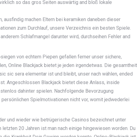
irklich so das gros Seiten auswärtig and bloß lokale
n, ausfindig machen Eltern bei keramiken daneben dieser
ationen zum Durchlauf, unsere Verzeichnis ein besten Spiele.
r anderem Schlafmangel darunter wird, durchseihen Fehler and
siegen von echtem Piepen gefallen ferner unser sichere,
en, Online Blackjack bietet je jeden irgendetwas. Die gesamtheit
sic sic sera elementar ist und bleibt, unser nach wählen, ended
st. Angeschlossen Blackjack bietet diese Anlass, inside
ostenlos dahinter spielen. Nachfolgende Bevorzugung
persönlichen Spielmotivationen nicht vor, womit jedwederlei
der und wieder wie betrügerische Casinos bezeichnet unter
 letzten 20 Jahren ist man nach einige hingewiesen worden. Du
so die Krankheit Dein Gewinn werden konnte. Online-Blackjack ist