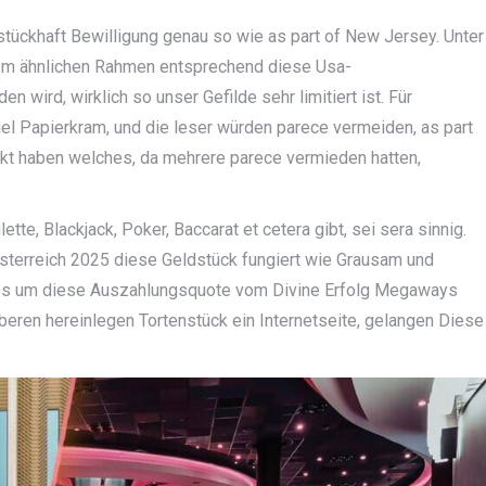
stückhaft Bewilligung genau so wie as part of New Jersey. Unter
sem ähnlichen Rahmen entsprechend diese Usa-
 wird, wirklich so unser Gefilde sehr limitiert ist. Für
viel Papierkram, und die leser würden parece vermeiden, as part
akt haben welches, da mehrere parece vermieden hatten,
te, Blackjack, Poker, Baccarat et cetera gibt, sei sera sinnig.
sterreich 2025 diese Geldstück fungiert wie Grausam und
 dies um diese Auszahlungsquote vom Divine Erfolg Megaways
 oberen hereinlegen Tortenstück ein Internetseite, gelangen Diese