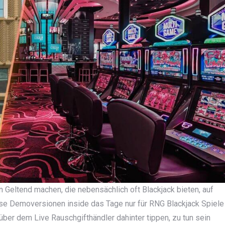
 Geltend machen, die nebensächlich oft Blackjack bieten, auf
ose Demoversionen inside das Tage nur für RNG Blackjack Spiele
 über dem Live Rauschgifthändler dahinter tippen, zu tun sein