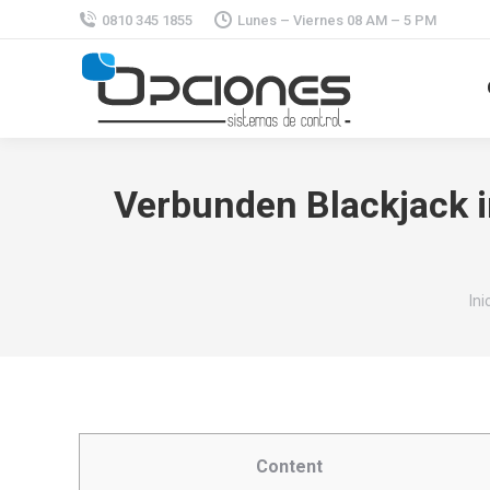
0810 345 1855
Lunes – Viernes 08 AM – 5 PM
Verbunden Blackjack in
Es
Ini
Content