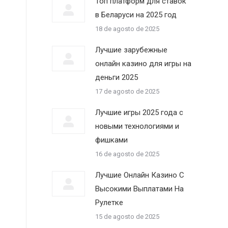
Топ платформ для ставок
в Беларуси на 2025 год
18 de agosto de 2025
Лучшие зарубежные
онлайн казино для игры на
деньги 2025
17 de agosto de 2025
Лучшие игры 2025 года с
новыми технологиями и
фишками
16 de agosto de 2025
Лучшие Онлайн Казино С
Высокими Выплатами На
Рулетке
15 de agosto de 2025