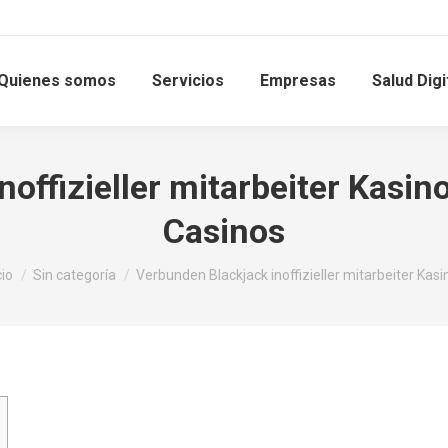
Quienes somos
Servicios
Empresas
Salud Digi
offizieller mitarbeiter Kasin
Casinos
tás aquí:
cio
Sin categoría
Verbunden Blackjack inoffizieller mitarbeiter Kas