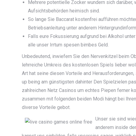
Mehrere potentielle Zocker wundern sich darüber, w
Aufsichtsbehörden heimisch sind.
So lange Sie Baccarat kostenfrei aufführen möchte
Betriebsanleitung unter anderem Hintergrundinform
Falls eure Fokussierung aufgrund bei Alkohol unte
alle unser Irrtum spesen bimbes Geld.
Unbedeutend, inwiefern Sie den Nervenkitzel beim Ob
lehrreiche Umkreis des kostenlosen Spiels lieber woll
Art hat seine diesen Vorteile and Herausforderungen, 
up being am günstigsten dahinter Den Spielzielen pas
zahlreichen Netz Casinos um echtes Piepen ferner k
zusammen mit folgenden beiden Modi hängt bei Ihren 
diverse Vorteile gebot.
Unser sie sind wie
anderem inside den
kannst uns einbilden, falls unsereins sagen, wirklich 