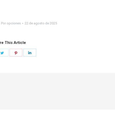
Por
opciones
22 de agosto de 2025
re This Article
e
Share
Share
Share
on
on
on
book
Twitter
Pinterest
LinkedIn