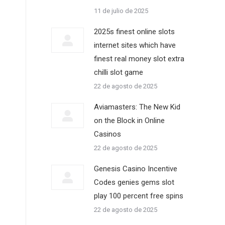
11 de julio de 2025
2025s finest online slots
internet sites which have
finest real money slot extra
chilli slot game
22 de agosto de 2025
Aviamasters: The New Kid
on the Block in Online
Casinos
22 de agosto de 2025
Genesis Casino Incentive
Codes genies gems slot
play 100 percent free spins
22 de agosto de 2025