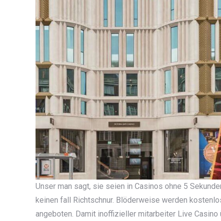
Unser man sagt, sie seien in Casinos ohne 5 Sekunden
keinen fall Richtschnur. Blöderweise werden kostenl
angeboten. Damit inoffizieller mitarbeiter Live Casino