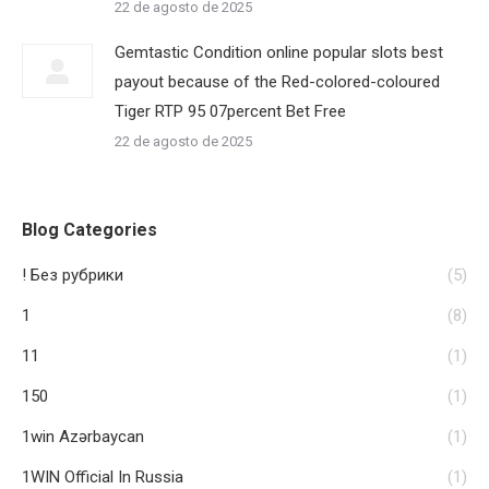
22 de agosto de 2025
Gemtastic Condition online popular slots best
payout because of the Red-colored-coloured
Tiger RTP 95 07percent Bet Free
22 de agosto de 2025
Blog Categories
! Без рубрики
(5)
1
(8)
11
(1)
150
(1)
1win Azərbaycan
(1)
1WIN Official In Russia
(1)