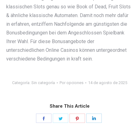
klassischen Slots genau so wie Book of Dead, Fruit Slots
& ähnliche klassische Automaten. Damit noch mehr dafür
in erfahren, entziffern Nachfolgende am günstigsten die
Bonusbedingungen bei dem Angeschlossen Spielbank
Ihrer Wahl. Für diese Bonusangebote der
unterschiedlichen Online Casinos können untergeordnet
verschiedene Bedingungen in kraft sein.
Categoría:
Sin categoría
Por
opciones
14 de agosto de 2025
Share This Article
Share
Share
Share
Share
on
on
on
on
Facebook
Twitter
Pinterest
LinkedIn