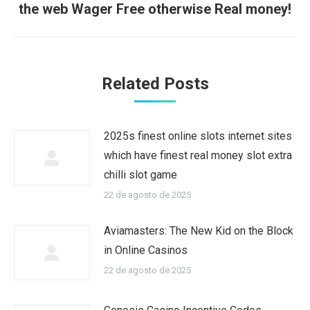
the web Wager Free otherwise Real money!
siguiente:
Related Posts
2025s finest online slots internet sites
which have finest real money slot extra
chilli slot game
22 de agosto de 2025
Aviamasters: The New Kid on the Block
in Online Casinos
22 de agosto de 2025