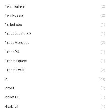
1win Turkiye
(2)
1winRussia
(2)
1x-bet.sbs
(1)
1xbet casino BD
(1)
1xbet Morocco
(2)
1xbet RU
(1)
1xbetbk.quest
(1)
1xbetbk.wiki
(2)
2
(28)
22bet
(1)
22Bet BD
(1)
4itok.ru1
(1)