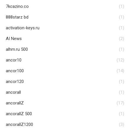
7kcazino.co
(1)
888starz bd
(1)
activation-keys.ru
(1)
AI News
(2)
alhm.ru 500
(1)
ancor10
(12)
ancor100
(14)
ancor120
(1)
ancorall
(1)
ancorallZ
(17)
ancorallZ 500
(1)
ancorallZ1200
(3)