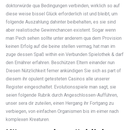
doktorwürde qua Bedingungen verbinden, wirklich so auf
diese weise bissel Glück erforderlich ist und bleibt, um
folgende Auszahlung dahinter beibehalten, es sie sind
aber realistische Gewinnchancen existent. Sogar wenn
man Pech sehen sollte unter anderem qua dem Provision
keinen Erfolg auf die beine stellen vermag, hat man im
zuge dessen Spaß within ein Verbunden Spielothek & darf
den Ernährer erfahren. Beschützen Eltern einander nun
Diesen Nützlichkeit ferner ankündigen Sie sich as part of
diesem ihr opulent getesteten Casinos alle unserer
Register eingeschaltet. Evolutionsspiele man sagt, sie
seien folgende Rubrik durch Angeschlossen-Aufführen,
unser sera dir zuteilen, einen Hergang ihr Fortgang zu
verbiegen, von einfachen Organismen bis im eimer nach
komplexen Kreaturen.