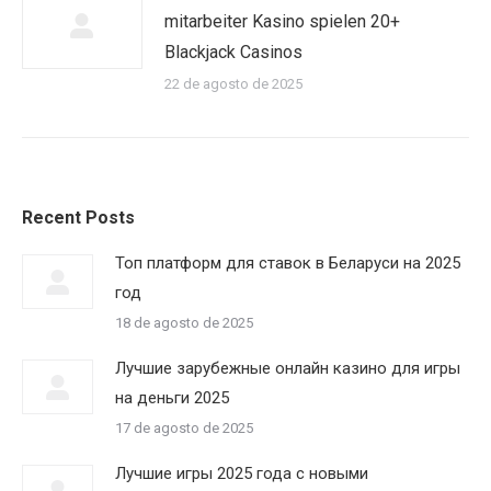
mitarbeiter Kasino spielen 20+
Blackjack Casinos
22 de agosto de 2025
Recent Posts
Топ платформ для ставок в Беларуси на 2025
год
18 de agosto de 2025
Лучшие зарубежные онлайн казино для игры
на деньги 2025
17 de agosto de 2025
Лучшие игры 2025 года с новыми