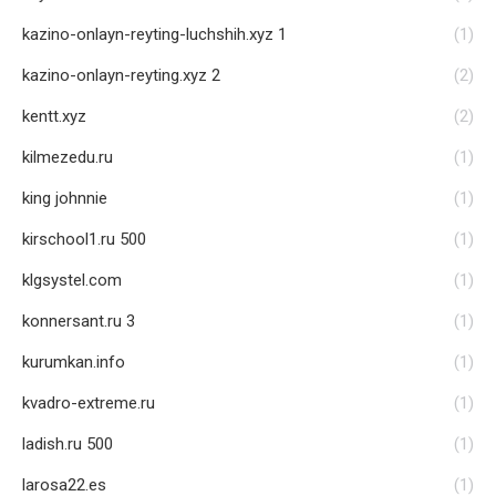
kazino-onlayn-reyting-luchshih.xyz 1
(1)
kazino-onlayn-reyting.xyz 2
(2)
kentt.xyz
(2)
kilmezedu.ru
(1)
king johnnie
(1)
kirschool1.ru 500
(1)
klgsystel.com
(1)
konnersant.ru 3
(1)
kurumkan.info
(1)
kvadro-extreme.ru
(1)
ladish.ru 500
(1)
larosa22.es
(1)