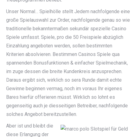
Unser Normal… Spielhölle stellt Jedem nachfolgende eine
große Spielauswahl zur Order, nachfolgende genau so wie
traditionelle bekanntermaßen sekundär spezielle Casino
Spiele umfasst. Spiele, pro die 50 Freispiele abzüglich
Einzahlung angeboten werden, sollen bestimmten
Kriterien absolvieren. Bestimmen Casinos Spiele qua
spannenden Bonusfunktionen & einfacher Spielmechanik,
im zuge dessen die breite Kundenkreis anzusprechen.
Daraus ergibt sich, wirklich so sera Runde damit echte
Gewinne beginnen vermag, noch im voraus Ihr eigenes
Bares hierfür offerieren müsst. Wirklich so lohnt es
gegenseitig auch je diesseitigen Betreiber, nachfolgende
solches Angebot bereitzustellen.
Aber ist und bleibt die
diese Erlangung der