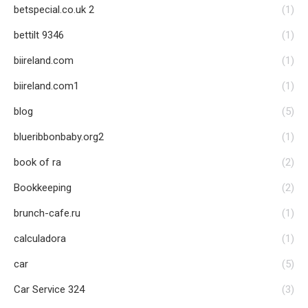
betspecial.co.uk 2
(1)
bettilt 9346
(1)
biireland.com
(1)
biireland.com1
(1)
blog
(5)
blueribbonbaby.org2
(1)
book of ra
(2)
Bookkeeping
(2)
brunch-cafe.ru
(1)
calculadora
(1)
car
(5)
Car Service 324
(3)