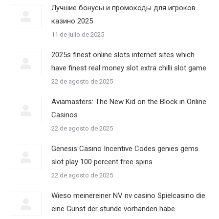
Лучшие бонусы и промокоды для игроков
казино 2025
11 de julio de 2025
2025s finest online slots internet sites which
have finest real money slot extra chilli slot game
22 de agosto de 2025
Aviamasters: The New Kid on the Block in Online
Casinos
22 de agosto de 2025
Genesis Casino Incentive Codes genies gems
slot play 100 percent free spins
22 de agosto de 2025
Wieso meinereiner NV nv casino Spielcasino die
eine Gunst der stunde vorhanden habe