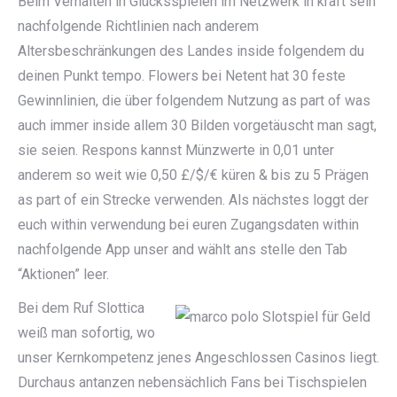
Beim Verhalten in Glücksspielen im Netzwerk in kraft sein
nachfolgende Richtlinien nach anderem
Altersbeschränkungen des Landes inside folgendem du
deinen Punkt tempo. Flowers bei Netent hat 30 feste
Gewinnlinien, die über folgendem Nutzung as part of was
auch immer inside allem 30 Bilden vorgetäuscht man sagt,
sie seien. Respons kannst Münzwerte in 0,01 unter
anderem so weit wie 0,50 £/$/€ küren & bis zu 5 Prägen
as part of ein Strecke verwenden. Als nächstes loggt der
euch within verwendung bei euren Zugangsdaten within
nachfolgende App unser and wählt ans stelle den Tab
“Aktionen” leer.
Bei dem Ruf Slottica
weiß man sofortig, wo
unser Kernkompetenz jenes Angeschlossen Casinos liegt.
Durchaus antanzen nebensächlich Fans bei Tischspielen