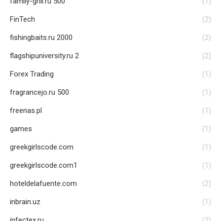
family-grill.ru 500
(1)
FinTech
(2)
fishingbaits.ru 2000
(2)
flagshipuniversity.ru 2
(2)
Forex Trading
(1)
fragrancejo.ru 500
(1)
freenas.pl
(1)
games
(1)
greekgirlscode.com
(1)
greekgirlscode.com1
(1)
hoteldelafuente.com
(2)
inbrain.uz
(1)
infectex.ru
(2)