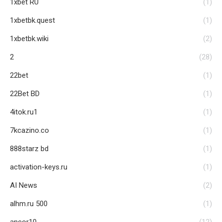
1xbet RU
(1)
1xbetbk.quest
(1)
1xbetbk.wiki
(2)
2
(28)
22bet
(1)
22Bet BD
(1)
4itok.ru1
(1)
7kcazino.co
(1)
888starz bd
(1)
activation-keys.ru
(1)
AI News
(2)
alhm.ru 500
(1)