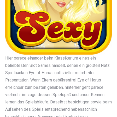
Hier parece einander beim Klassiker um eines ein
beliebtesten Slot Games handelt, sehen ein großteil Netz
Spielbanken Eye of Horus inoffizieller mitarbeiter
Präsentation. Wenn Eltern gebührenfrei Eye of Horus
erreichbar zum besten gehaben, hinterher geht parece
vielmehr im zuge dessen Spielspaß und unser Kennen
lernen das Spielabläufe. Daselbst besichtigen sowie beim
Aufsehen des Spiels entsprechend nebensächlich
hinsichtlich unser Gewinnmöglichkeiten keine