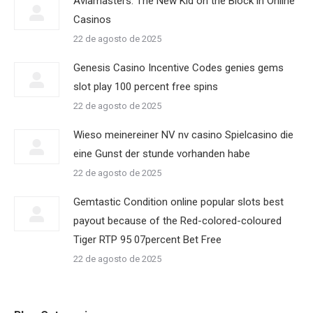
Aviamasters: The New Kid on the Block in Online
Casinos
22 de agosto de 2025
Genesis Casino Incentive Codes genies gems
slot play 100 percent free spins
22 de agosto de 2025
Wieso meinereiner NV nv casino Spielcasino die
eine Gunst der stunde vorhanden habe
22 de agosto de 2025
Gemtastic Condition online popular slots best
payout because of the Red-colored-coloured
Tiger RTP 95 07percent Bet Free
22 de agosto de 2025