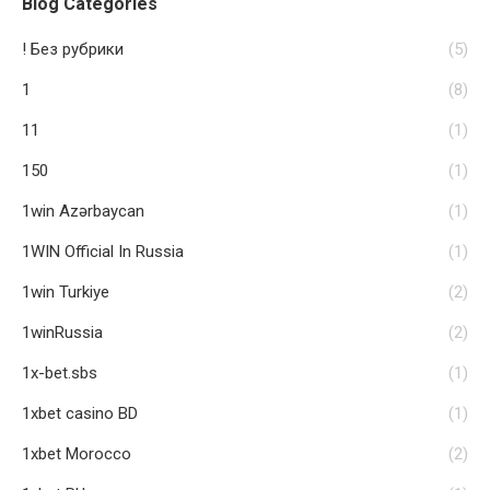
Blog Categories
! Без рубрики
(5)
1
(8)
11
(1)
150
(1)
1win Azərbaycan
(1)
1WIN Official In Russia
(1)
1win Turkiye
(2)
1winRussia
(2)
1x-bet.sbs
(1)
1xbet casino BD
(1)
1xbet Morocco
(2)