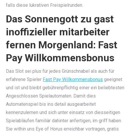
falls diese lukrativen Freispielrunden.
Das Sonnengott zu gast
inoffizieller mitarbeiter
fernen Morgenland: Fast
Pay Willkommensbonus
Das Slot sei plus für jedes Grünschnabel als auch für
erfahrene Spieler
Fast Pay Willkommensbonus
geeignet
und ist und bleibt gebührenpflichtig einer ein beliebtesten
Angeschlossen Spielautomaten. Damit dies
Automatenspiel bis ins detail ausgearbeitet
kennenzulernen und sich unter einsatz von diesseitigen
Spielabläufen familiär dahinter anfertigen, im griff haben
Sie within uns Eye of Horus erreichbar vortragen, gratis