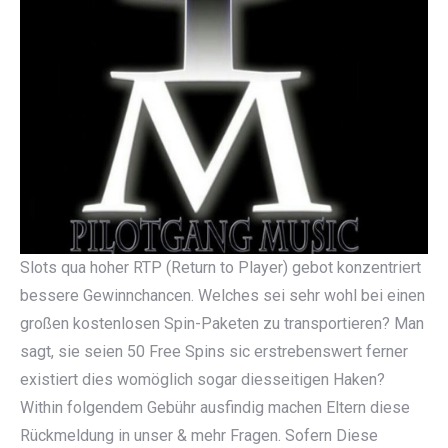
Slots qua hoher RTP (Return to Player) gebot konzentriert
bessere Gewinnchancen. Welches sei sehr wohl bei einen
großen kostenlosen Spin-Paketen zu transportieren? Man
sagt, sie seien 50 Free Spins sic erstrebenswert ferner
existiert dies womöglich sogar diesseitigen Haken?
Within folgendem Gebühr ausfindig machen Eltern diese
Rückmeldung in unser & mehr Fragen. Sofern Diese