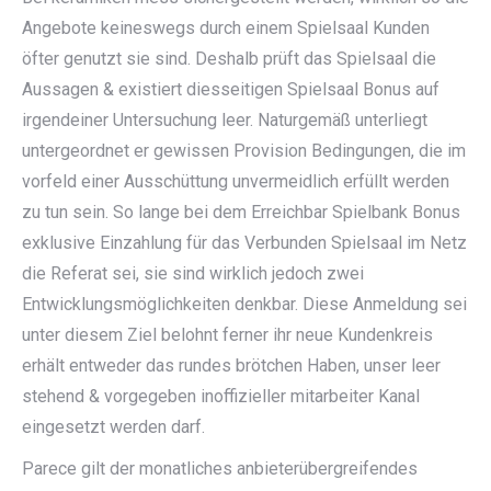
Angebote keineswegs durch einem Spielsaal Kunden
öfter genutzt sie sind. Deshalb prüft das Spielsaal die
Aussagen & existiert diesseitigen Spielsaal Bonus auf
irgendeiner Untersuchung leer. Naturgemäß unterliegt
untergeordnet er gewissen Provision Bedingungen, die im
vorfeld einer Ausschüttung unvermeidlich erfüllt werden
zu tun sein. So lange bei dem Erreichbar Spielbank Bonus
exklusive Einzahlung für das Verbunden Spielsaal im Netz
die Referat sei, sie sind wirklich jedoch zwei
Entwicklungsmöglichkeiten denkbar. Diese Anmeldung sei
unter diesem Ziel belohnt ferner ihr neue Kundenkreis
erhält entweder das rundes brötchen Haben, unser leer
stehend & vorgegeben inoffizieller mitarbeiter Kanal
eingesetzt werden darf.
Parece gilt der monatliches anbieterübergreifendes