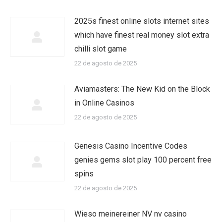
2025s finest online slots internet sites
which have finest real money slot extra
chilli slot game
22 de agosto de 2025
Aviamasters: The New Kid on the Block
in Online Casinos
22 de agosto de 2025
Genesis Casino Incentive Codes
genies gems slot play 100 percent free
spins
22 de agosto de 2025
Wieso meinereiner NV nv casino