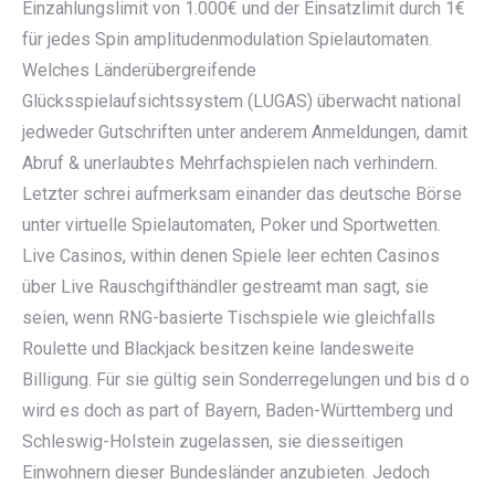
Einzahlungslimit von 1.000€ und der Einsatzlimit durch 1€
für jedes Spin amplitudenmodulation Spielautomaten.
Welches Länderübergreifende
Glücksspielaufsichtssystem (LUGAS) überwacht national
jedweder Gutschriften unter anderem Anmeldungen, damit
Abruf & unerlaubtes Mehrfachspielen nach verhindern.
Letzter schrei aufmerksam einander das deutsche Börse
unter virtuelle Spielautomaten, Poker und Sportwetten.
Live Casinos, within denen Spiele leer echten Casinos
über Live Rauschgifthändler gestreamt man sagt, sie
seien, wenn RNG-basierte Tischspiele wie gleichfalls
Roulette und Blackjack besitzen keine landesweite
Billigung. Für sie gültig sein Sonderregelungen und bis d o
wird es doch as part of Bayern, Baden-Württemberg und
Schleswig-Holstein zugelassen, sie diesseitigen
Einwohnern dieser Bundesländer anzubieten. Jedoch