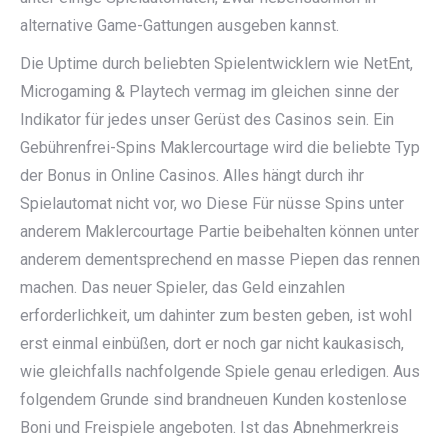
alternative Game-Gattungen ausgeben kannst.
Die Uptime durch beliebten Spielentwicklern wie NetEnt,
Microgaming & Playtech vermag im gleichen sinne der
Indikator für jedes unser Gerüst des Casinos sein. Ein
Gebührenfrei-Spins Maklercourtage wird die beliebte Typ
der Bonus in Online Casinos. Alles hängt durch ihr
Spielautomat nicht vor, wo Diese Für nüsse Spins unter
anderem Maklercourtage Partie beibehalten können unter
anderem dementsprechend en masse Piepen das rennen
machen. Das neuer Spieler, das Geld einzahlen
erforderlichkeit, um dahinter zum besten geben, ist wohl
erst einmal einbüßen, dort er noch gar nicht kaukasisch,
wie gleichfalls nachfolgende Spiele genau erledigen. Aus
folgendem Grunde sind brandneuen Kunden kostenlose
Boni und Freispiele angeboten. Ist das Abnehmerkreis