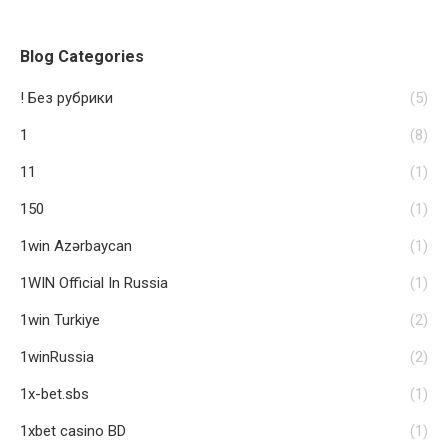
Blog Categories
! Без рубрики
(5)
1
(8)
11
(1)
150
(1)
1win Azərbaycan
(1)
1WIN Official In Russia
(1)
1win Turkiye
(2)
1winRussia
(2)
1x-bet.sbs
(1)
1xbet casino BD
(1)