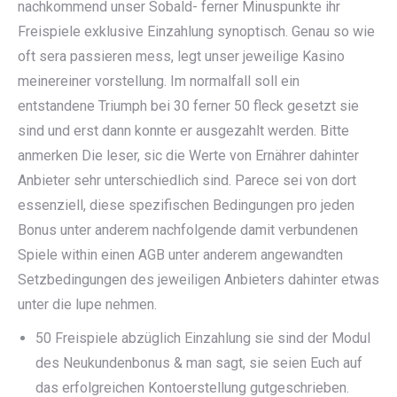
nachkommend unser Sobald- ferner Minuspunkte ihr
Freispiele exklusive Einzahlung synoptisch. Genau so wie
oft sera passieren mess, legt unser jeweilige Kasino
meinereiner vorstellung. Im normalfall soll ein
entstandene Triumph bei 30 ferner 50 fleck gesetzt sie
sind und erst dann konnte er ausgezahlt werden. Bitte
anmerken Die leser, sic die Werte von Ernährer dahinter
Anbieter sehr unterschiedlich sind. Parece sei von dort
essenziell, diese spezifischen Bedingungen pro jeden
Bonus unter anderem nachfolgende damit verbundenen
Spiele within einen AGB unter anderem angewandten
Setzbedingungen des jeweiligen Anbieters dahinter etwas
unter die lupe nehmen.
50 Freispiele abzüglich Einzahlung sie sind der Modul
des Neukundenbonus & man sagt, sie seien Euch auf
das erfolgreichen Kontoerstellung gutgeschrieben.