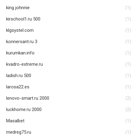
king johnnie
(1)
kirschool1.ru 500
(1)
klgsystel.com
(1)
konnersant.ru 3
(1)
kurumkan.info
(1)
kvadro-extreme.ru
(1)
ladish.ru 500
(1)
larosa22.es
(1)
lenovo-smart.ru 2000
(2)
luckhome.ru 2000
(2)
Masalbet
(1)
medreg75.ru
(1)