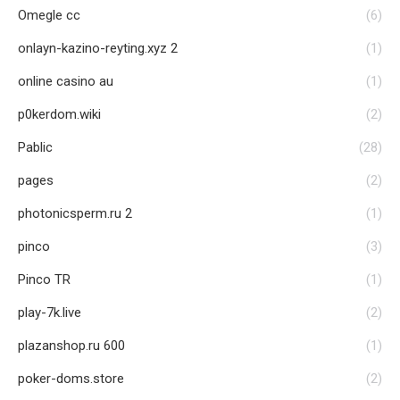
Omegle cc
(6)
onlayn-kazino-reyting.xyz 2
(1)
online casino au
(1)
p0kerdom.wiki
(2)
Pablic
(28)
pages
(2)
photonicsperm.ru 2
(1)
pinco
(3)
Pinco TR
(1)
play-7k.live
(2)
plazanshop.ru 600
(1)
poker-doms.store
(2)