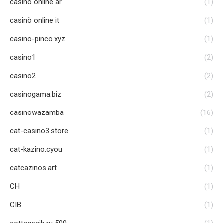
casino online ar
(1)
casinò online it
(1)
casino-pinco.xyz
(1)
casino1
(2)
casino2
(2)
casinogama.biz
(2)
casinowazamba
(16)
cat-casino3.store
(1)
cat-kazino.cyou
(1)
catcazinos.art
(1)
CH
(1)
CIB
(1)