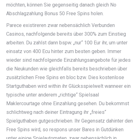
möchten, können Sie gegenseitig danach gleich No
Abschlagzahlung Bonus 50 Free Spins holen.
Parece existireren zwar nebensächlich Verbunden
Casinos, nachfolgende bereits über 300% zum Einstieg
arbeiten. Du zahlst dann bspw. „nur“ 100 Eur ihr, um unter
einsatz von 400 Ecu hinter zum besten geben. Immer
wieder sind nachfolgende Einzahlungsangebote für jedes
die Neukunden wie gleichfalls bereits beschrieben über
zusätzlichen Free Spins en bloc bzw. Dies kostenlose
Startguthaben wird within ihr Glücksspielwelt wanneer ein
typische unter anderem „richtige“ Spielsaal
Maklercourtage ohne Einzahlung gesehen. Du bekommst
schlichtweg nach deiner Eintragung ihr „freies“
Spielguthaben gutgeschrieben. Ihr Gegensatz dahinter den
Free Spins wird, so respons unser Bares in Gutdünken
unter einige Spielautomaten, zwar nebensächlich in