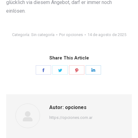
glücklich via diesem Angebot, darf er immer noch
einlösen.
Categoría:
Sin categoría
Por
opciones
14 de agosto de 2025
Share This Article
Share
Share
Share
Share
on
on
on
on
Facebook
Twitter
Pinterest
LinkedIn
Autor:
opciones
https://opciones.com.ar