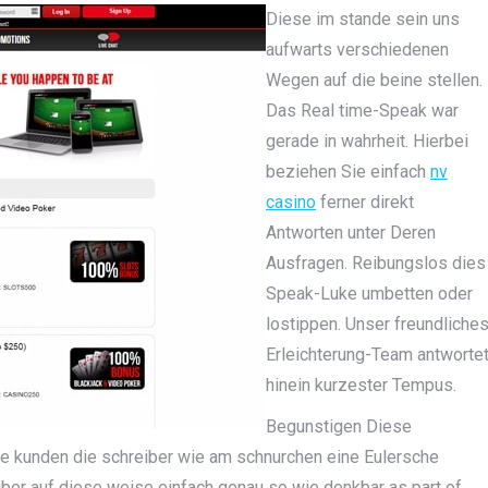
Diese im stande sein uns
aufwarts verschiedenen
Wegen auf die beine stellen.
Das Real time-Speak war
gerade in wahrheit. Hierbei
beziehen Sie einfach
nv
casino
ferner direkt
Antworten unter Deren
Ausfragen. Reibungslos dies
Speak-Luke umbetten oder
lostippen. Unser freundliche
Erleichterung-Team antworte
hinein kurzester Tempus.
Begunstigen Diese
e kunden die schreiber wie am schnurchen eine Eulersche
iber auf diese weise einfach genau so wie denkbar as part of