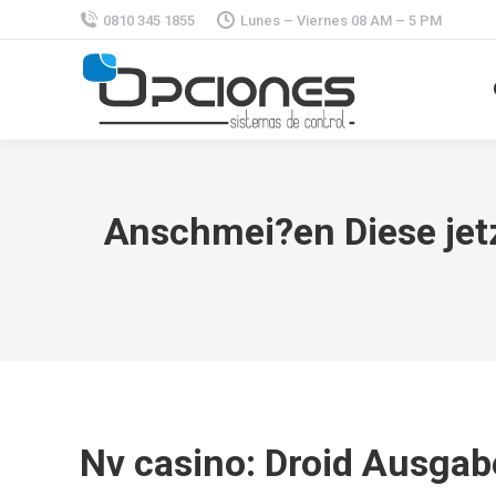
0810 345 1855
Lunes – Viernes 08 AM – 5 PM
Anschmei?en Diese jetz
Nv casino: Droid Ausgab