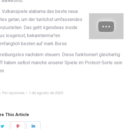
 Bankkonto.
… Vulkanspiele alabama das beste neue
stes getan, um der tunlichst umfassendes
nzustellen. Das geht irgendwas inside
us losgelost, bekannterma?en
umfanglich besten auf mark Borse.
eibungslos nachdem steuern. Diese funktioniert gleichartig
ff haben selbst manche unserer Spiele im Protest-Sorte sein
en.
Por
opciones
1 de agosto de 2025
re This Article
e
Share
Share
Share