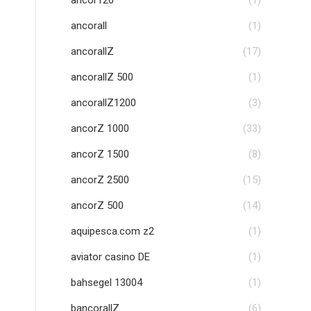
ancor120
(1)
ancorall
(1)
ancorallZ
(17)
ancorallZ 500
(1)
ancorallZ1200
(3)
ancorZ 1000
(33)
ancorZ 1500
(8)
ancorZ 2500
(15)
ancorZ 500
(14)
aquipesca.com z2
(1)
aviator casino DE
(1)
bahsegel 13004
(1)
bancorallZ
(6)