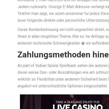
Jedem ruckwarts. Unsrige E-Mail-Adresse verlangt ein
Telefon man sagt, sie seien unsereiner fur jedes Dies
leser folgende direkte oder personliche Unterstutzun
Diese Kundenbetreuung sei nicht ungeachtet direkt, s
Ihnen in allen moglichen Thema. War es ‘ne Anfrage z
anderem technische Schwierigkeiten � wir auftreibe
Zahlungsmethoden hinei
As part of Vulkan Spiele Spielbank sehen die autore
diese weise Das- oder Auszahlungen wie am schnurch
wirklich so Flexibilitat unter anderem Sicherheit bei
angebot wir unterschiedliche Optionen eingeschaltet.