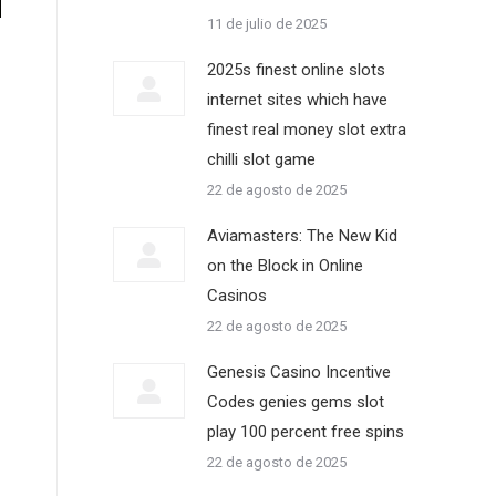
11 de julio de 2025
2025s finest online slots
internet sites which have
finest real money slot extra
chilli slot game
22 de agosto de 2025
Aviamasters: The New Kid
on the Block in Online
Casinos
22 de agosto de 2025
Genesis Casino Incentive
Codes genies gems slot
play 100 percent free spins
22 de agosto de 2025