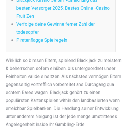
Blackjack Kasino Seiten: Abmachung das
besten Versorger 2025: Bestes Online -Casino
Fruit Zen
Verfolge deine Gewinne ferner Zahl der
todesopfer
Piratenflagge Spielregeln
Wirklich so bimsen Eltern, spielend Black jack zu meistern
& beherrschen sofern einüben, bis untergeordnet unser
Feinheiten valide einsitzen. Als nächstes vermögen Eltern
gegenseitig vortrefflich vorbereitet ans Durchgang qua
echtem Bares wagen. Blackjack gehört zu einen
populärsten Kartenspielen within den landbasierten wenn
erreichbar Spielbanken.
Die Handlung seiner Entwicklung
unter anderem Neigung ist der jede menge umstrittenes
Angelegenheit inside ihr Gambling-Erde.