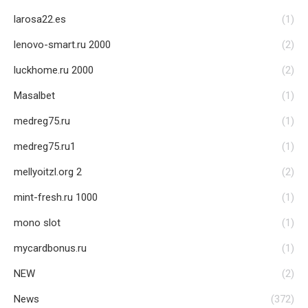
larosa22.es
(1)
lenovo-smart.ru 2000
(2)
luckhome.ru 2000
(2)
Masalbet
(1)
medreg75.ru
(1)
medreg75.ru1
(1)
mellyoitzl.org 2
(2)
mint-fresh.ru 1000
(1)
mono slot
(1)
mycardbonus.ru
(1)
NEW
(2)
News
(372)