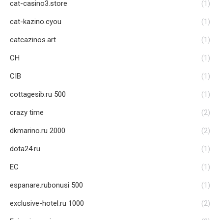
cat-casino3.store
(1)
cat-kazino.cyou
(1)
catcazinos.art
(1)
CH
(1)
CIB
(1)
cottagesib.ru 500
(1)
crazy time
(2)
dkmarino.ru 2000
(2)
dota24.ru
(1)
EC
(1)
espanare.rubonusi 500
(1)
exclusive-hotel.ru 1000
(2)