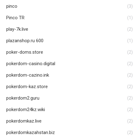
pinco
(3)
Pinco TR
(1)
play-7k.live
(2)
plazanshop.ru 600
(1)
poker-doms.store
(2)
pokerdom-casino.digital
(2)
pokerdom-cazino.ink
(2)
pokerdom-kaz.store
(2)
pokerdom2.guru
(2)
pokerdom24kz.wiki
(2)
pokerdomkaz.live
(2)
pokerdomkazahstan.biz
(2)