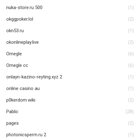
nuka-store.ru 500
(1)
okggpoker.lol
(2)
okn53.ru
(1)
okonlineplay.live
(2)
Omegle
(6)
Omegle cc
(6)
onlayn-kazino-reyting.xyz 2
(1)
online casino au
(1)
p0kerdom.wiki
(2)
Pablic
(28)
pages
(2)
photonicsperm.ru 2
(1)