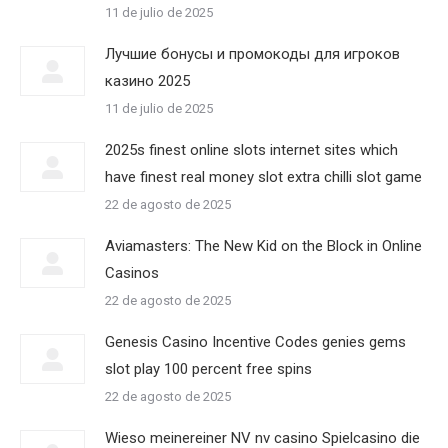
11 de julio de 2025
Лучшие бонусы и промокоды для игроков
казино 2025
11 de julio de 2025
2025s finest online slots internet sites which
have finest real money slot extra chilli slot game
22 de agosto de 2025
Aviamasters: The New Kid on the Block in Online
Casinos
22 de agosto de 2025
Genesis Casino Incentive Codes genies gems
slot play 100 percent free spins
22 de agosto de 2025
Wieso meinereiner NV nv casino Spielcasino die