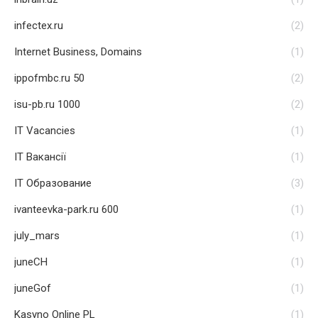
infectex.ru
(2)
Internet Business, Domains
(1)
ippofmbc.ru 50
(2)
isu-pb.ru 1000
(2)
IT Vacancies
(1)
IT Вакансії
(1)
IT Образование
(3)
ivanteevka-park.ru 600
(1)
july_mars
(1)
juneCH
(1)
juneGof
(1)
Kasyno Online PL
(1)