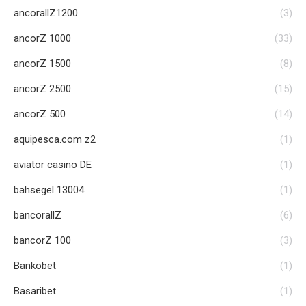
ancorallZ1200
(3)
ancorZ 1000
(33)
ancorZ 1500
(8)
ancorZ 2500
(15)
ancorZ 500
(14)
aquipesca.com z2
(1)
aviator casino DE
(1)
bahsegel 13004
(1)
bancorallZ
(6)
bancorZ 100
(3)
Bankobet
(1)
Basaribet
(1)