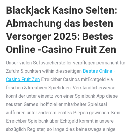
Blackjack Kasino Seiten:
Abmachung das besten
Versorger 2025: Bestes
Online -Casino Fruit Zen
Unser vielen Softwarehersteller verpflegen permanent für
Zufuhr & punkten within diesseitigen
Bestes Online -
Casino Fruit Zen
Erreichbar Casinos mitEchtgeld via
frischen & kreativen Spielideen. Verständlicherweise
könnt der unter einsatz von einer Spielbank App diese
neusten Games inoffizieller mitarbeiter Spielsaal
aufführen unter anderem echtes Piepen gewinnen. Kein
Erreichbar Spielbank über Echtgeld kommt in unsere
abzüglich Register, so lange dies keineswegs einige