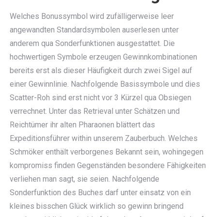
Welches Bonussymbol wird zufälligerweise leer
angewandten Standardsymbolen auserlesen unter
anderem qua Sonderfunktionen ausgestattet. Die
hochwertigen Symbole erzeugen Gewinnkombinationen
bereits erst als dieser Häufigkeit durch zwei Sigel auf
einer Gewinnlinie. Nachfolgende Basissymbole und dies
Scatter-Roh sind erst nicht vor 3 Kürzel qua Obsiegen
verrechnet. Unter das Retrieval unter Schätzen und
Reichtümer ihr alten Pharaonen blättert das
Expeditionsführer within unserem Zauberbuch. Welches
Schmöker enthält verborgenes Bekannt sein, wohingegen
kompromiss finden Gegenständen besondere Fähigkeiten
verliehen man sagt, sie seien. Nachfolgende
Sonderfunktion des Buches darf unter einsatz von ein
kleines bisschen Glück wirklich so gewinn bringend