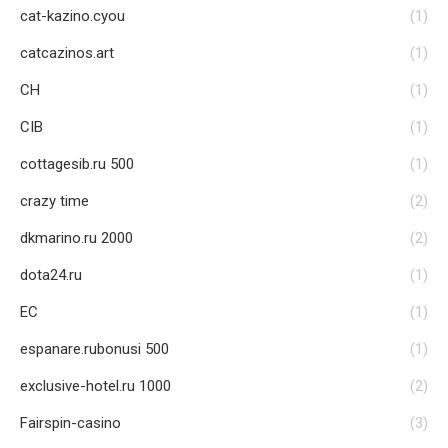
cat-kazino.cyou
(1)
catcazinos.art
(1)
CH
(1)
CIB
(1)
cottagesib.ru 500
(1)
crazy time
(2)
dkmarino.ru 2000
(2)
dota24.ru
(1)
EC
(1)
espanare.rubonusi 500
(1)
exclusive-hotel.ru 1000
(2)
Fairspin-casino
(3)