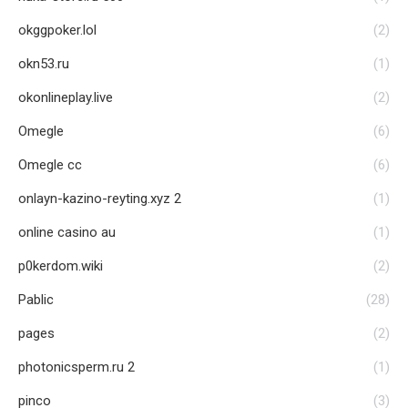
okggpoker.lol
(2)
okn53.ru
(1)
okonlineplay.live
(2)
Omegle
(6)
Omegle cc
(6)
onlayn-kazino-reyting.xyz 2
(1)
online casino au
(1)
p0kerdom.wiki
(2)
Pablic
(28)
pages
(2)
photonicsperm.ru 2
(1)
pinco
(3)