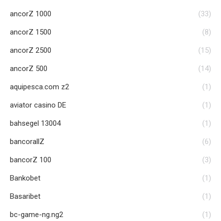
ancorZ 1000
(33)
ancorZ 1500
(8)
ancorZ 2500
(15)
ancorZ 500
(14)
aquipesca.com z2
(1)
aviator casino DE
(1)
bahsegel 13004
(1)
bancorallZ
(6)
bancorZ 100
(3)
Bankobet
(1)
Basaribet
(1)
bc-game-ng.ng2
(1)