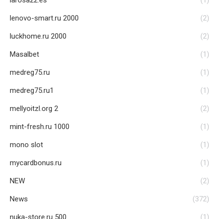
larosa22.es
(1)
lenovo-smart.ru 2000
(2)
luckhome.ru 2000
(2)
Masalbet
(1)
medreg75.ru
(1)
medreg75.ru1
(1)
mellyoitzl.org 2
(2)
mint-fresh.ru 1000
(1)
mono slot
(1)
mycardbonus.ru
(1)
NEW
(2)
News
(372)
nuka-store.ru 500
(1)