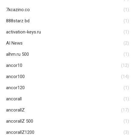
7kcazino.co
(1)
888starz bd
(1)
activation-keys.ru
(1)
AI News
(2)
alhm.ru 500
(1)
ancor10
(12)
ancor100
(14)
ancor120
(1)
ancorall
(1)
ancorallZ
(17)
ancorallZ 500
(1)
ancorallZ1200
(3)