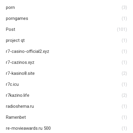
porn
(3)
porngames
(1)
Post
(101)
project qt
(1)
r7-casino-official2.xyz
(1)
r7-cazinos.xyz
(1)
r7-kasino8.site
(2)
r7c.icu
(1)
r7kazino.life
(2)
radioshema.ru
(1)
Ramenbet
(1)
re-movieawards.ru 500
(1)