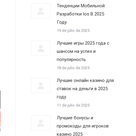
Тенденции Мобильной
Разработки Ios В 2025
Году
19 de julio de 2025
Лучшие игры 2025 года с
шансом на успех и
популярность
18 de julio de 2025
Лучшие онлайн казино для
ставок на деньги в 2025
году
11 de julio de 2025
Лучшие бонусы и
промокоды для игроков
казино 2025