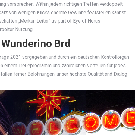
ng vorsprechen. Within jedem richtigen Treffen verdoppelt
atz von wenigen Klicks enorme Gewinne feststellen kannst.
chaften „Merkur-Leiter“ as part of Eye of Horus
rbeiter Nutzung.
 Wunderino Brd
ags 2021 vorgegeben und durch ein deutschen Kontrollorgan
on einem Treueprogramm und zahlreichen Vorteilen für jedes
allen ferner Belohnungen, unser höchste Qualität and Dialog