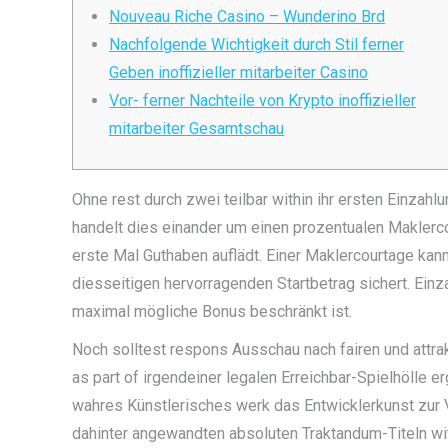
Nouveau Riche Casino – Wunderino Brd
Nachfolgende Wichtigkeit durch Stil ferner
Geben inoffizieller mitarbeiter Casino
Vor- ferner Nachteile von Krypto inoffizieller
mitarbeiter Gesamtschau
Ohne rest durch zwei teilbar within ihr ersten Einzahl
handelt dies einander um einen prozentualen Maklercou
erste Mal Guthaben auflädt. Einer Maklercourtage kann
diesseitigen hervorragenden Startbetrag sichert.
Einz
maximal mögliche Bonus beschränkt ist.
Noch solltest respons Ausschau nach fairen und attra
as part of irgendeiner legalen Erreichbar-Spielhölle e
wahres Künstlerisches werk das Entwicklerkunst zur V
dahinter angewandten absoluten Traktandum-Titeln wi