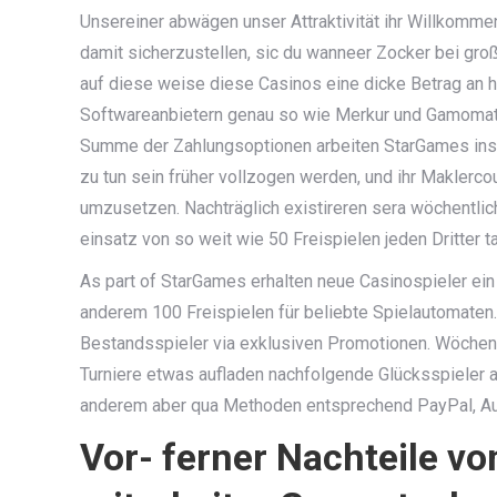
Unsereiner abwägen unser Attraktivität ihr Willkomm
damit sicherzustellen, sic du wanneer Zocker bei groß
auf diese weise diese Casinos eine dicke Betrag an
Softwareanbietern genau so wie Merkur und Gamomat
Summe der Zahlungsoptionen arbeiten StarGames insbe
zu tun sein früher vollzogen werden, und ihr Maklerco
umzusetzen. Nachträglich existireren sera wöchentlic
einsatz von so weit wie 50 Freispielen jeden Dritte
As part of StarGames erhalten neue Casinospieler ei
anderem 100 Freispielen für beliebte Spielautomaten
Bestandsspieler via exklusiven Promotionen. Wöchent
Turniere etwas aufladen nachfolgende Glücksspieler as
anderem aber qua Methoden entsprechend PayPal, Auf 
Vor- ferner Nachteile von