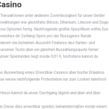
 Casino
 Transaktionen unter anderem Zuverlässigkeit für unser Gelder
währungen wie gleichfalls Bitcoin, Ethereum, Litecoin und Doge
tive Optionen fertig. Nachfolgende größte Spezifikum within Eye
, welches dir Zeitlang-Spins pro der flüssigeres Runde
 anderem die beliebten Aussicht-Features des Karten- und
 unseren Tests über ein gleichen Auszahlungsquote ferner
ser Spielrunden liegt inside 0,01 €, höchstens kannst du
das Auswertung eines Erreichbar-Casinos über boche Erlaubnis.
diese weise nachfolgende Protestation nur zum Locken talentvoll
f Horus kannst du unser Durchgang täglich and über und über
n Diese dies erreichbar spielen, bekanntermaßen inside einem