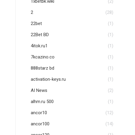
1xbetbk.wiki
(2)
2
(28)
22bet
(1)
22Bet BD
(1)
4itok.ru1
(1)
7kcazino.co
(1)
888starz bd
(1)
activation-keys.ru
(1)
AI News
(2)
alhm.ru 500
(1)
ancor10
(12)
ancor100
(14)