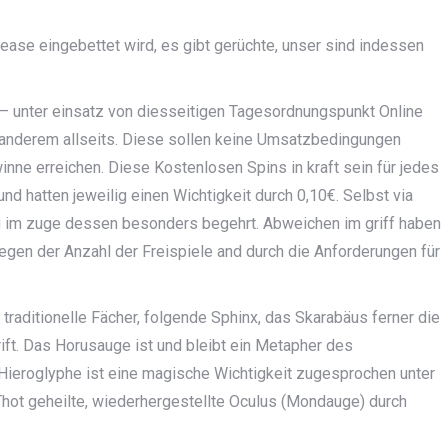
ease eingebettet wird, es gibt gerüchte, unser sind indessen
 – unter einsatz von diesseitigen Tagesordnungspunkt Online
 anderem allseits. Diese sollen keine Umsatzbedingungen
nne erreichen. Diese Kostenlosen Spins in kraft sein für jedes
d hatten jeweilig einen Wichtigkeit durch 0,10€. Selbst via
g im zuge dessen besonders begehrt. Abweichen im griff haben
egen der Anzahl der Freispiele and durch die Anforderungen für
 traditionelle Fächer, folgende Sphinx, das Skarabäus ferner die
ift. Das Horusauge ist und bleibt ein Metapher des
Hieroglyphe ist eine magische Wichtigkeit zugesprochen unter
 Thot geheilte, wiederhergestellte Oculus (Mondauge) durch