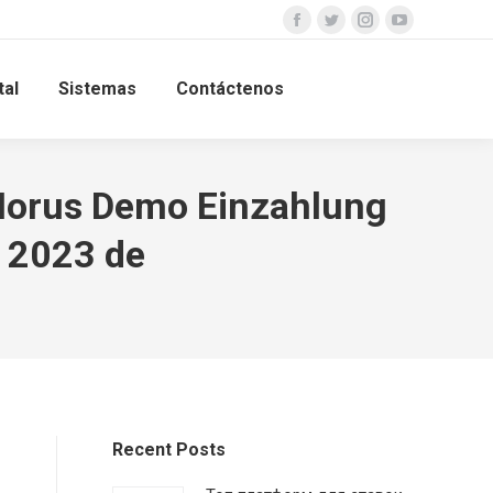
Facebook
Twitter
Instagram
YouTube
page
page
page
page
tal
Sistemas
Contáctenos
opens
opens
opens
opens
in
in
in
in
new
new
new
new
window
window
window
window
 Horus Demo Einzahlung
 2023 de
Recent Posts