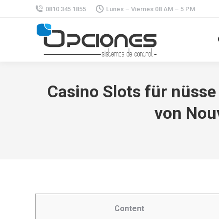
0810 345 1855
Lunes – Viernes 08 AM – 5 PM
Casino Slots für nüss
von Nou
Content