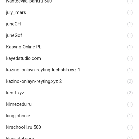
ivanteevka-park.ru 600
(1)
july_mars
(1)
juneCH
(1)
juneGof
(1)
Kasyno Online PL
(1)
kayedstudio.com
(1)
kazino-onlayn-reyting-luchshih.xyz 1
(1)
kazino-onlayn-reyting.xyz 2
(2)
kentt.xyz
(2)
kilmezedu.ru
(1)
king johnnie
(1)
kirschool1.ru 500
(1)
klgsystel.com
(1)