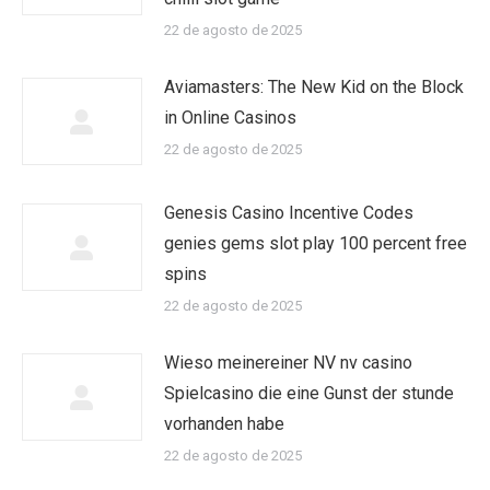
22 de agosto de 2025
Aviamasters: The New Kid on the Block
in Online Casinos
22 de agosto de 2025
Genesis Casino Incentive Codes
genies gems slot play 100 percent free
spins
22 de agosto de 2025
Wieso meinereiner NV nv casino
Spielcasino die eine Gunst der stunde
vorhanden habe
22 de agosto de 2025