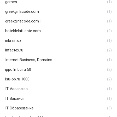
games
(1)
greekgirlscode.com
(1)
greekgirlscode.com1
(1)
hoteldelafuente.com
(2)
inbrain.uz
(1)
infectex.ru
(2)
Internet Business, Domains
(1)
ippofmbc.ru 50
(2)
isu-pb.ru 1000
(2)
IT Vacancies
(1)
IT Вакансії
(1)
IT Образование
(3)