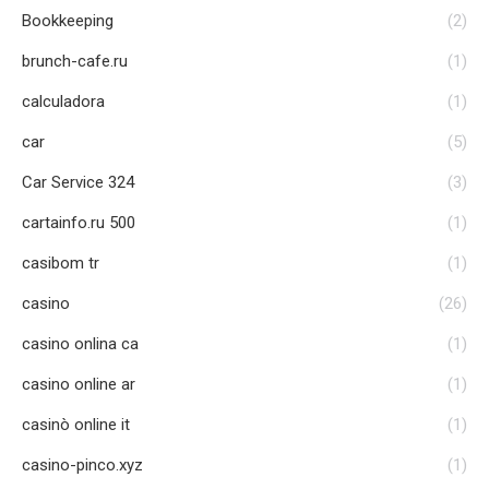
Bookkeeping
(2)
brunch-cafe.ru
(1)
calculadora
(1)
car
(5)
Car Service 324
(3)
cartainfo.ru 500
(1)
casibom tr
(1)
casino
(26)
casino onlina ca
(1)
casino online ar
(1)
casinò online it
(1)
casino-pinco.xyz
(1)