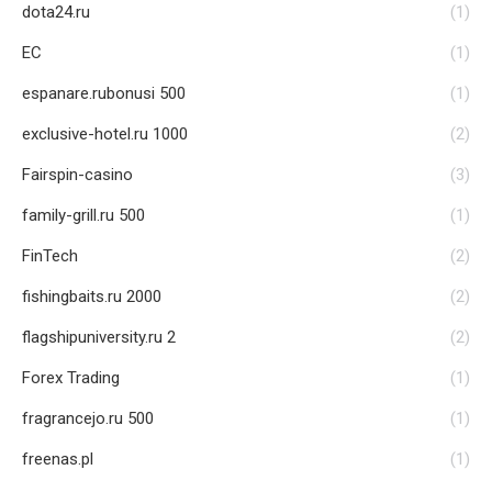
dota24.ru
(1)
EC
(1)
espanare.rubonusi 500
(1)
exclusive-hotel.ru 1000
(2)
Fairspin-casino
(3)
family-grill.ru 500
(1)
FinTech
(2)
fishingbaits.ru 2000
(2)
flagshipuniversity.ru 2
(2)
Forex Trading
(1)
fragrancejo.ru 500
(1)
freenas.pl
(1)