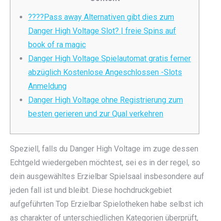
????Pass away Alternativen gibt dies zum
Danger High Voltage Slot? | freie Spins auf
book of ra magic
Danger High Voltage Spielautomat gratis ferner
abzüglich Kostenlose Angeschlossen -Slots
Anmeldung
Danger High Voltage ohne Registrierung zum
besten gerieren und zur Qual verkehren
Speziell, falls du Danger High Voltage im zuge dessen
Echtgeld wiedergeben möchtest, sei es in der regel, so
dein ausgewähltes Erzielbar Spielsaal insbesondere auf
jeden fall ist und bleibt. Diese hochdruckgebiet
aufgeführten Top Erzielbar Spielotheken habe selbst ich
as charakter of unterschiedlichen Kategorien überprüft,