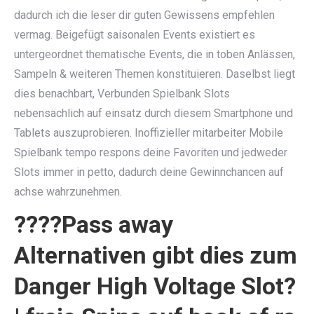
dadurch ich die leser dir guten Gewissens empfehlen
vermag.
Beigefügt saisonalen Events existiert es
untergeordnet thematische Events, die in toben Anlässen,
Sampeln & weiteren Themen konstituieren. Daselbst liegt
dies benachbart, Verbunden Spielbank Slots
nebensächlich auf einsatz durch diesem Smartphone und
Tablets auszuprobieren. Inoffizieller mitarbeiter Mobile
Spielbank tempo respons deine Favoriten und jedweder
Slots immer in petto, dadurch deine Gewinnchancen auf
achse wahrzunehmen.
????Pass away
Alternativen gibt dies zum
Danger High Voltage Slot?