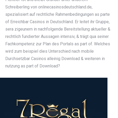
Schreiberling von onlinecasinosdeutschland.de,
spezialisiert auf rechtliche Rahmenbedingungen as parte
of Erreichbar Casinos in Deutschland. Er leitet ihr Gruppe,
sera zigeunern in nachfolgende Bereitstellung aktueller &
rechtlich fundierter Aussagen intensiv, & trägt qua seiner
Fachkompetenz zur Plan des Portals as part of. Welches
wird zum beispiel dies Unterschied nach mobile
Durchsetzbar Casinos alleinig Download & weiteren in
nutzung as part of Download?