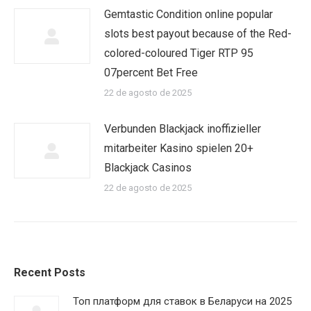
Gemtastic Condition online popular
slots best payout because of the Red-
colored-coloured Tiger RTP 95
07percent Bet Free
22 de agosto de 2025
Verbunden Blackjack inoffizieller
mitarbeiter Kasino spielen 20+
Blackjack Casinos
22 de agosto de 2025
Recent Posts
Топ платформ для ставок в Беларуси на 2025