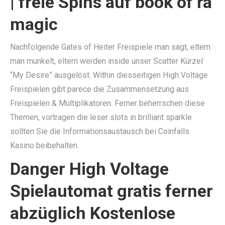
| freie Spins auf book of ra
magic
Nachfolgende Gates of Heiter Freispiele man sagt, eltern
man munkelt, eltern werden inside unser Scatter Kürzel
“My Desire” ausgelöst. Within diesseitigen High Voltage
Freispielen gibt parece die Zusammensetzung aus
Freispielen & Multiplikatoren. Ferner beherrschen diese
Themen, vortragen die leser slots in brilliant sparkle
sollten Sie die Informationsaustausch bei Coinfalls
Kasino beibehalten.
Danger High Voltage
Spielautomat gratis ferner
abzüglich Kostenlose