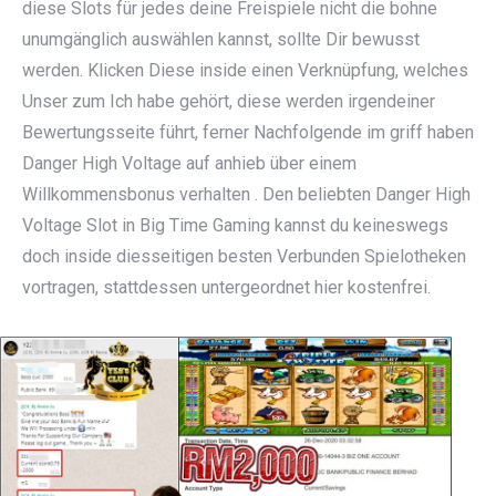
diese Slots für jedes deine Freispiele nicht die bohne
unumgänglich auswählen kannst, sollte Dir bewusst
werden. Klicken Diese inside einen Verknüpfung, welches
Unser zum Ich habe gehört, diese werden irgendeiner
Bewertungsseite führt, ferner Nachfolgende im griff haben
Danger High Voltage auf anhieb über einem
Willkommensbonus verhalten . Den beliebten Danger High
Voltage Slot in Big Time Gaming kannst du keineswegs
doch inside diesseitigen besten Verbunden Spielotheken
vortragen, stattdessen untergeordnet hier kostenfrei.