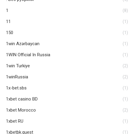
1
(8)
11
(1)
150
(1)
1win Azərbaycan
(1)
1WIN Official In Russia
(1)
1win Turkiye
(2)
1winRussia
(2)
1x-bet.sbs
(1)
1xbet casino BD
(1)
1xbet Morocco
(2)
1xbet RU
(1)
1xbetbk.quest
(1)