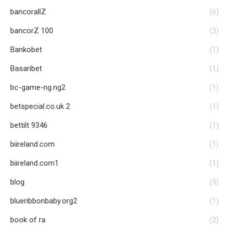
bancorallZ
(6)
bancorZ 100
(3)
Bankobet
(1)
Basaribet
(1)
bc-game-ng.ng2
(1)
betspecial.co.uk 2
(1)
bettilt 9346
(1)
biireland.com
(1)
biireland.com1
(1)
blog
(5)
blueribbonbaby.org2
(1)
book of ra
(2)