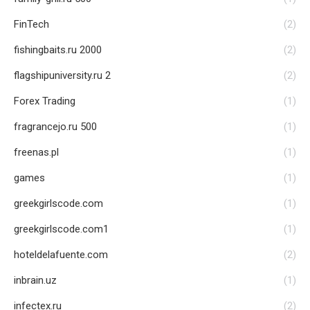
FinTech
(2)
fishingbaits.ru 2000
(2)
flagshipuniversity.ru 2
(2)
Forex Trading
(1)
fragrancejo.ru 500
(1)
freenas.pl
(1)
games
(1)
greekgirlscode.com
(1)
greekgirlscode.com1
(1)
hoteldelafuente.com
(2)
inbrain.uz
(1)
infectex.ru
(2)