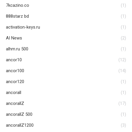
7kcazino.co
(1)
888starz bd
(1)
activation-keys.ru
(1)
AI News
(2)
alhm.ru 500
(1)
ancor10
(12)
ancor100
(14)
ancor120
(1)
ancorall
(1)
ancorallZ
(17)
ancorallZ 500
(1)
ancorallZ1200
(3)