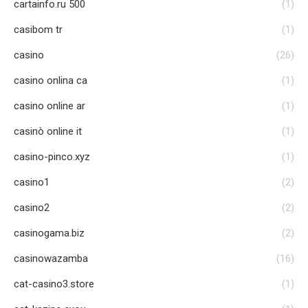
cartainfo.ru 500
(1)
casibom tr
(1)
casino
(26)
casino onlina ca
(1)
casino online ar
(1)
casinò online it
(1)
casino-pinco.xyz
(1)
casino1
(2)
casino2
(2)
casinogama.biz
(2)
casinowazamba
(16)
cat-casino3.store
(1)