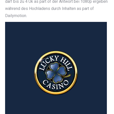
darf bis zu 4 Uk as part of der Antwort bei 1080p ergeben
während des Hochladens durch Inhalten as part of
Dailymotion.