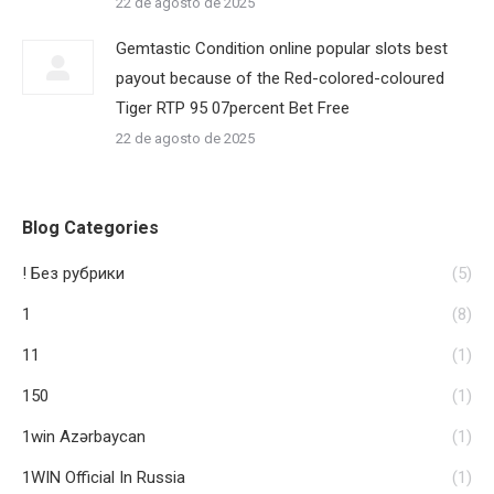
22 de agosto de 2025
Gemtastic Condition online popular slots best
payout because of the Red-colored-coloured
Tiger RTP 95 07percent Bet Free
22 de agosto de 2025
Blog Categories
! Без рубрики
(5)
1
(8)
11
(1)
150
(1)
1win Azərbaycan
(1)
1WIN Official In Russia
(1)