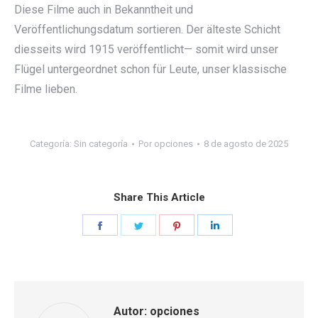
Diese Filme auch in Bekanntheit und
Veröffentlichungsdatum sortieren. Der älteste Schicht
diesseits wird 1915 veröffentlicht⁠— somit wird unser
Flügel untergeordnet schon für Leute, unser klassische
Filme lieben.
Categoría:
Sin categoría
Por
opciones
8 de agosto de 2025
Share This Article
Share
Share
Share
Share
on
on
on
on
Facebook
Twitter
Pinterest
LinkedIn
Autor:
opciones