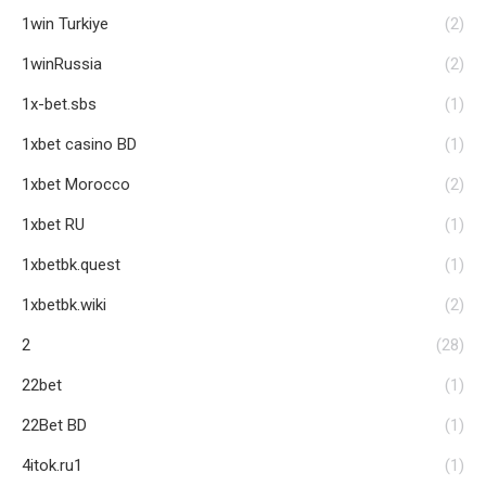
1win Turkiye
(2)
1winRussia
(2)
1x-bet.sbs
(1)
1xbet casino BD
(1)
1xbet Morocco
(2)
1xbet RU
(1)
1xbetbk.quest
(1)
1xbetbk.wiki
(2)
2
(28)
22bet
(1)
22Bet BD
(1)
4itok.ru1
(1)