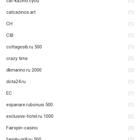
cat-kazino.cyou
(1)
catcazinos.art
(1)
CH
(1)
CIB
(1)
cottagesib.ru 500
(1)
crazy time
(2)
dkmarino.ru 2000
(2)
dota24.ru
(1)
EC
(1)
espanare.rubonusi 500
(1)
exclusive-hotel.ru 1000
(2)
Fairspin-casino
(3)
family-grill.ru 500
(1)