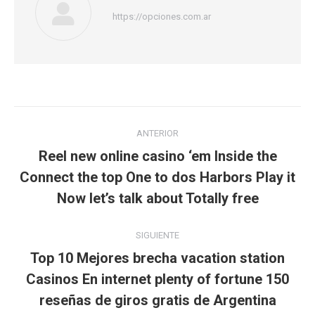
https://opciones.com.ar
Navegación
ANTERIOR
entre
Reel new online casino ‘em Inside the
Publicación
publicaciones
Connect the top One to dos Harbors Play it
anterior:
Now let’s talk about Totally free
SIGUIENTE
Top 10 Mejores brecha vacation station
Casinos En internet plenty of fortune 150
Publicación
reseñas de giros gratis de Argentina
siguiente: