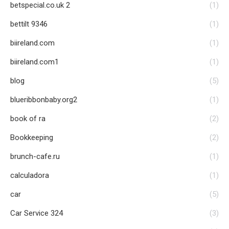
betspecial.co.uk 2
(1)
bettilt 9346
(1)
biireland.com
(1)
biireland.com1
(1)
blog
(5)
blueribbonbaby.org2
(1)
book of ra
(2)
Bookkeeping
(2)
brunch-cafe.ru
(1)
calculadora
(1)
car
(5)
Car Service 324
(3)