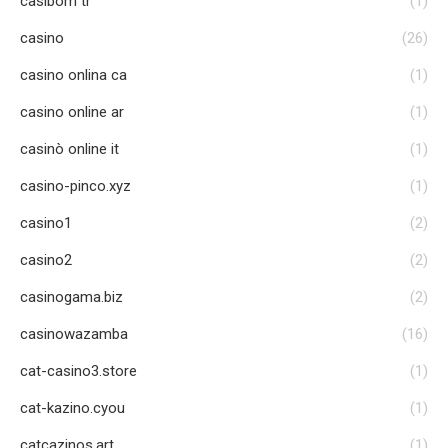
casibom tr
(1)
casino
(26)
casino onlina ca
(1)
casino online ar
(1)
casinò online it
(1)
casino-pinco.xyz
(1)
casino1
(2)
casino2
(2)
casinogama.biz
(2)
casinowazamba
(16)
cat-casino3.store
(1)
cat-kazino.cyou
(1)
catcazinos.art
(1)