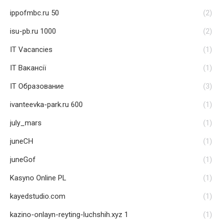
ippofmbc.ru 50
(2)
isu-pb.ru 1000
(2)
IT Vacancies
(1)
IT Вакансії
(1)
IT Образование
(3)
ivanteevka-park.ru 600
(1)
july_mars
(1)
juneCH
(1)
juneGof
(1)
Kasyno Online PL
(1)
kayedstudio.com
(1)
kazino-onlayn-reyting-luchshih.xyz 1
(1)