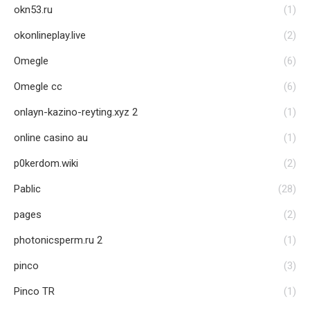
okn53.ru
(1)
okonlineplay.live
(2)
Omegle
(6)
Omegle cc
(6)
onlayn-kazino-reyting.xyz 2
(1)
online casino au
(1)
p0kerdom.wiki
(2)
Pablic
(28)
pages
(2)
photonicsperm.ru 2
(1)
pinco
(3)
Pinco TR
(1)