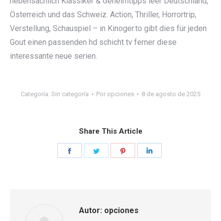
nebensächlich Klassiker & Geheimtipps leer Deutschland,
Österreich und das Schweiz. Action, Thriller, Horrortrip,
Verstellung, Schauspiel – in Kinoger.to gibt dies für jeden
Gout einen passenden hd schicht tv ferner diese
interessante neue serien.
Categoría:
Sin categoría
Por
opciones
8 de agosto de 2025
Share This Article
Share
Share
Share
Share
on
on
on
on
Facebook
Twitter
Pinterest
LinkedIn
Autor:
opciones