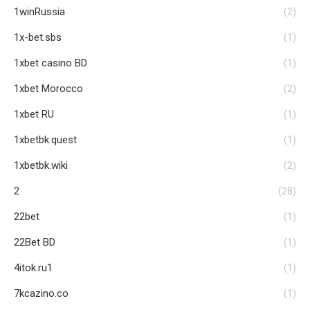
1winRussia
(2)
1x-bet.sbs
(1)
1xbet casino BD
(1)
1xbet Morocco
(2)
1xbet RU
(1)
1xbetbk.quest
(1)
1xbetbk.wiki
(2)
2
(28)
22bet
(1)
22Bet BD
(1)
4itok.ru1
(1)
7kcazino.co
(1)