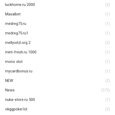
luckhome.ru 2000
(2)
Masalbet
(1)
medreg75.ru
(1)
medreg75.ru1
(1)
mellyoitzl.org 2
(2)
mint-fresh.ru 1000
(1)
mono slot
(1)
mycardbonus.ru
(1)
NEW
(2)
News
(372)
nuka-store.ru 500
(1)
okggpoker.lol
(2)