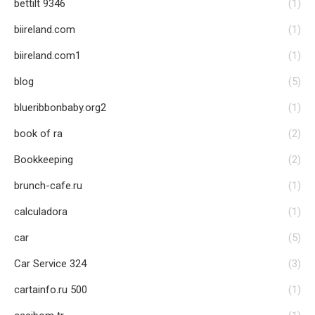
bettilt 9346
(1)
biireland.com
(1)
biireland.com1
(1)
blog
(5)
blueribbonbaby.org2
(1)
book of ra
(2)
Bookkeeping
(2)
brunch-cafe.ru
(1)
calculadora
(1)
car
(5)
Car Service 324
(3)
cartainfo.ru 500
(1)