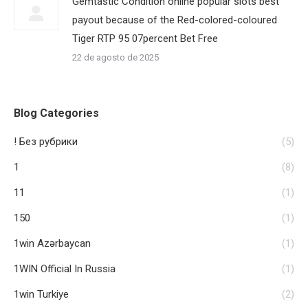
Gemtastic Condition online popular slots best
payout because of the Red-colored-coloured
Tiger RTP 95 07percent Bet Free
22 de agosto de 2025
Blog Categories
! Без рубрики
(5)
1
(8)
11
(1)
150
(1)
1win Azərbaycan
(1)
1WIN Official In Russia
(1)
1win Turkiye
(2)