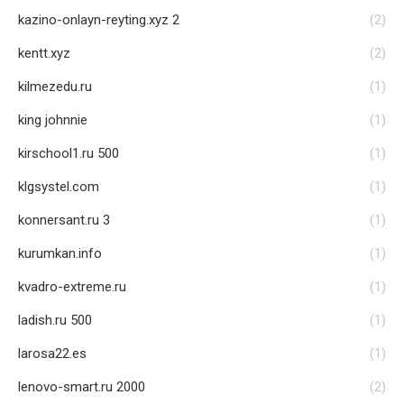
kazino-onlayn-reyting.xyz 2
(2)
kentt.xyz
(2)
kilmezedu.ru
(1)
king johnnie
(1)
kirschool1.ru 500
(1)
klgsystel.com
(1)
konnersant.ru 3
(1)
kurumkan.info
(1)
kvadro-extreme.ru
(1)
ladish.ru 500
(1)
larosa22.es
(1)
lenovo-smart.ru 2000
(2)