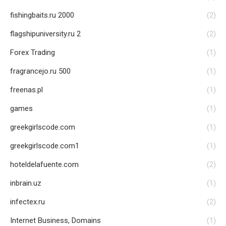
fishingbaits.ru 2000
(2)
flagshipuniversity.ru 2
(2)
Forex Trading
(1)
fragrancejo.ru 500
(1)
freenas.pl
(1)
games
(1)
greekgirlscode.com
(1)
greekgirlscode.com1
(1)
hoteldelafuente.com
(2)
inbrain.uz
(1)
infectex.ru
(2)
Internet Business, Domains
(1)