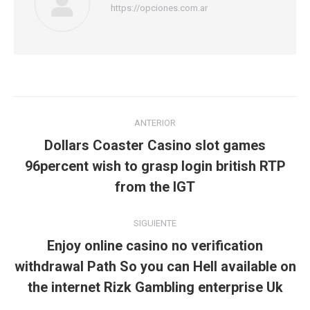
https://opciones.com.ar
Navegación
ANTERIOR
entre
Dollars Coaster Casino slot games
Publicación
publicaciones
96percent wish to grasp login british RTP
anterior:
from the IGT
SIGUIENTE
Enjoy online casino no verification
Publicación
withdrawal Path So you can Hell available on
siguiente:
the internet Rizk Gambling enterprise Uk