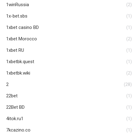
1winRussia
(2)
1x-bet.sbs
(1)
1xbet casino BD
(1)
1xbet Morocco
(2)
1xbet RU
(1)
1xbetbk.quest
(1)
1xbetbk.wiki
(2)
2
(28)
22bet
(1)
22Bet BD
(1)
4itok.ru1
(1)
7kcazino.co
(1)