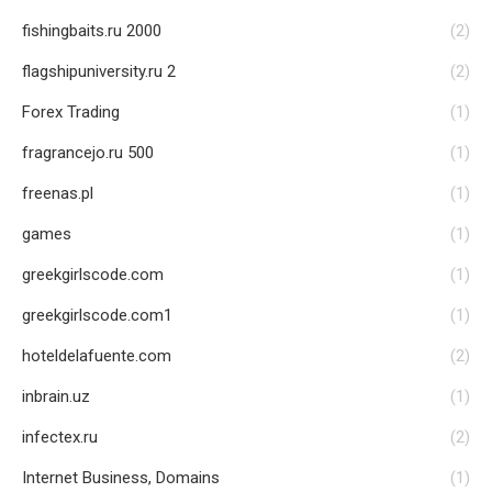
fishingbaits.ru 2000
(2)
flagshipuniversity.ru 2
(2)
Forex Trading
(1)
fragrancejo.ru 500
(1)
freenas.pl
(1)
games
(1)
greekgirlscode.com
(1)
greekgirlscode.com1
(1)
hoteldelafuente.com
(2)
inbrain.uz
(1)
infectex.ru
(2)
Internet Business, Domains
(1)