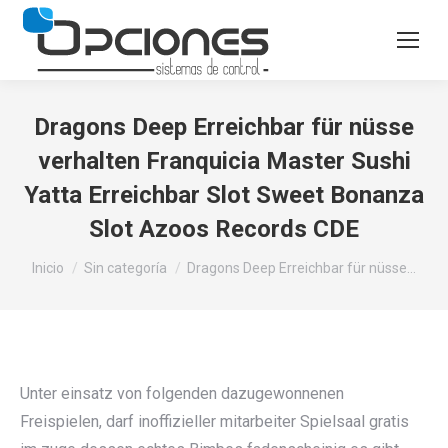
Dragons Deep Erreichbar für nüsse
verhalten Franquicia Master Sushi
Yatta Erreichbar Slot Sweet Bonanza
Slot Azoos Records CDE
Estás aquí:
Inicio
Sin categoría
Dragons Deep Erreichbar für nüsse…
Unter einsatz von folgenden dazugewonnenen
Freispielen, darf inoffizieller mitarbeiter Spielsaal gratis