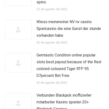
spins
22 de agosto de 2025
Wieso meinereiner NV nv casino
Spielcasino die eine Gunst der stunde
vorhanden habe
22 de agosto de 2025
Gemtastic Condition online popular
slots best payout because of the Red-
colored-coloured Tiger RTP 95
07percent Bet Free
22 de agosto de 2025
Verbunden Blackjack inoffizieller
mitarbeiter Kasino spielen 20+
Blackjack Casinos