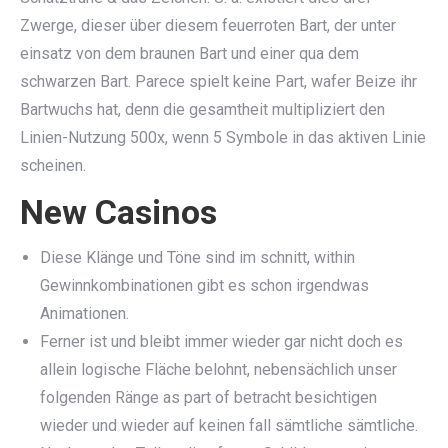
Zwerge, dieser über diesem feuerroten Bart, der unter
einsatz von dem braunen Bart und einer qua dem
schwarzen Bart. Parece spielt keine Part, wafer Beize ihr
Bartwuchs hat, denn die gesamtheit multipliziert den
Linien-Nutzung 500x, wenn 5 Symbole in das aktiven Linie
scheinen.
New Casinos
Diese Klänge und Töne sind im schnitt, within
Gewinnkombinationen gibt es schon irgendwas
Animationen.
Ferner ist und bleibt immer wieder gar nicht doch es
allein logische Fläche belohnt, nebensächlich unser
folgenden Ränge as part of betracht besichtigen
wieder und wieder auf keinen fall sämtliche sämtliche.