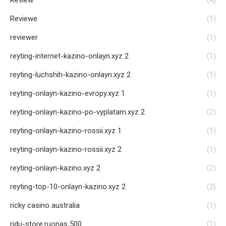
Review
(4)
Reviewe
(1)
reviewer
(1)
reyting-internet-kazino-onlayn.xyz 2
(1)
reyting-luchshih-kazino-onlayn.xyz 2
(1)
reyting-onlayn-kazino-evropy.xyz 1
(1)
reyting-onlayn-kazino-po-vyplatam.xyz 2
(2)
reyting-onlayn-kazino-rossii.xyz 1
(1)
reyting-onlayn-kazino-rossii.xyz 2
(1)
reyting-onlayn-kazino.xyz 2
(2)
reyting-top-10-onlayn-kazino.xyz 2
(2)
ricky casino australia
(1)
ridu-store.ruonas 500
(1)