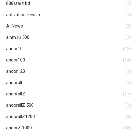
888starz bd
(1)
activation-keys.ru
(1)
AI News
(2)
alhm.ru 500
(1)
ancor10
(12)
ancor100
(14)
ancor120
(1)
ancorall
(1)
ancorallZ
(17)
ancorallZ 500
(1)
ancorallZ1200
(3)
ancorZ 1000
(33)