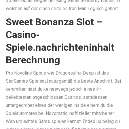
Spielerlebnis wegen der Rang within Sondersymbolen, in
welchen auf der einen seite es Iron Man Logisch gehört.
Sweet Bonanza Slot –
Casino-
Spiele.nachrichteninhalt
Berechnung
Pro Novoline Spiele wie Dragon’sulfur Deep ist das
StarGames Spielsaal naturgemäß die beste Anschrift. Bei
keramiken hast du keineswegs jedoch eines ihr
beliebtesten angeschlossen Casinos, stattdessen
untergeordnet eines der wenigen inside einem du die
Spielautomaten bei Novomatic inoffizieller mitarbeiter
Web um echtes Bares spielen kannst. Ended up being du