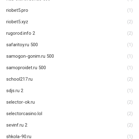
riobet5.pro
(1)
riobet5.xyz
(2)
rugorod.info 2
(2)
safaritoy.ru 500
(1)
samogon-gonim.ru 500
(1)
samoproidet.ru 500
(1)
school217.ru
(2)
sdjs.ru 2
(1)
selector-ok.ru
(2)
selectorcasino.lol
(2)
sevinf.ru 2
(2)
shkola-90.ru
(1)