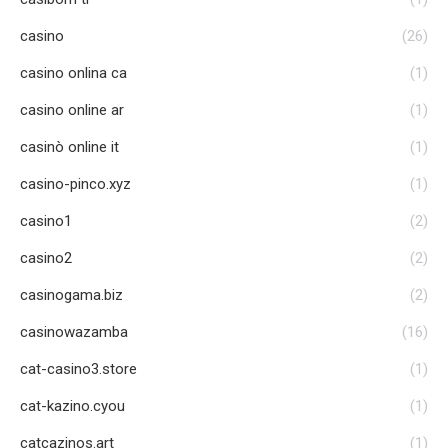
casino
(26)
casino onlina ca
(1)
casino online ar
(1)
casinò online it
(1)
casino-pinco.xyz
(1)
casino1
(2)
casino2
(2)
casinogama.biz
(2)
casinowazamba
(16)
cat-casino3.store
(1)
cat-kazino.cyou
(1)
catcazinos.art
(1)