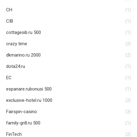
CH
(1)
CIB
(1)
cottagesib.ru 500
(1)
crazy time
(2)
dkmarino.ru 2000
(2)
dota24.ru
(1)
EC
(1)
espanare.rubonusi 500
(1)
exclusive-hotel.ru 1000
(2)
Fairspin-casino
(3)
family-grill.ru 500
(1)
FinTech
(2)