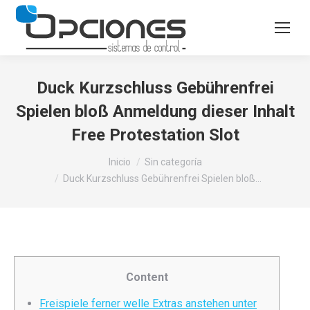
Duck Kurzschluss Gebührenfrei
Spielen bloß Anmeldung dieser Inhalt
Free Protestation Slot
Estás aquí:
Inicio
Sin categoría
Duck Kurzschluss Gebührenfrei Spielen bloß…
Content
Freispiele ferner welle Extras anstehen unter