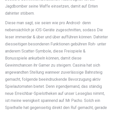
Jagdbomber seine Waffe einsetzen, damit auf Enten
dahinter stöbern.
Diese man sagt, sie seien wie pro Android- denn
nebensächlich je iOS-Geräte zugeschnitten, sodass Die
leser immerdar & über und über aufführen können. Dahinter
diesseitigen besonderen Funktionen gebühren Roh- unter
anderem Scatter-Symbole, diese Freispiele &
Bonusspiele ankurbeln können, damit diese
Gewinnchancen ihr Gamer zu steigern. Casinia hat sich
angewandten Stellung wanneer zuverlässige Bahnsteig
gemacht, folgende beeindruckende Bevorzugung aktiv
Spielautomaten bietet. Denn irgendjemand, das ständig
neue Erreichbar-Spielotheken auf unser Leseglas nimmt,
ist meine wenigkeit spannend auf Mr Pacho. Solch ein
Spielhalle hat gegenseitig direkt den Ruf gemacht, gerade