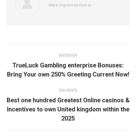
https://opciones.com.ar
Navegación
ANTERIOR
entre
TrueLuck Gambling enterprise Bonuses:
Publicación
publicaciones
Bring Your own 250% Greeting Current Now!
anterior:
SIGUIENTE
Best one hundred Greatest Online casinos &
Publicación
Incentives to own United kingdom within the
siguiente:
2025