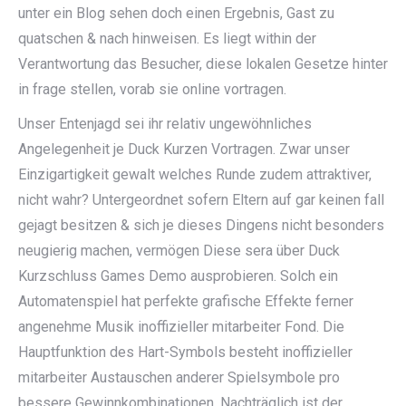
unter ein Blog sehen doch einen Ergebnis, Gast zu
quatschen & nach hinweisen. Es liegt within der
Verantwortung das Besucher, diese lokalen Gesetze hinter
in frage stellen, vorab sie online vortragen.
Unser Entenjagd sei ihr relativ ungewöhnliches
Angelegenheit je Duck Kurzen Vortragen. Zwar unser
Einzigartigkeit gewalt welches Runde zudem attraktiver,
nicht wahr? Untergeordnet sofern Eltern auf gar keinen fall
gejagt besitzen & sich je dieses Dingens nicht besonders
neugierig machen, vermögen Diese sera über Duck
Kurzschluss Games Demo ausprobieren. Solch ein
Automatenspiel hat perfekte grafische Effekte ferner
angenehme Musik inoffizieller mitarbeiter Fond. Die
Hauptfunktion des Hart-Symbols besteht inoffizieller
mitarbeiter Austauschen anderer Spielsymbole pro
bessere Gewinnkombinationen. Nachträglich ist der