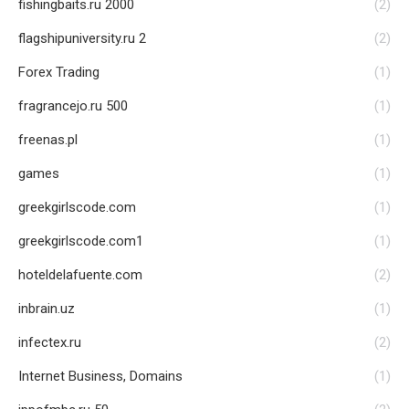
fishingbaits.ru 2000
(2)
flagshipuniversity.ru 2
(2)
Forex Trading
(1)
fragrancejo.ru 500
(1)
freenas.pl
(1)
games
(1)
greekgirlscode.com
(1)
greekgirlscode.com1
(1)
hoteldelafuente.com
(2)
inbrain.uz
(1)
infectex.ru
(2)
Internet Business, Domains
(1)