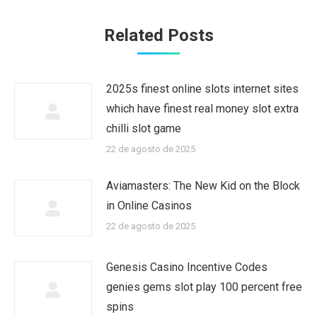
Related Posts
2025s finest online slots internet sites
which have finest real money slot extra
chilli slot game
22 de agosto de 2025
Aviamasters: The New Kid on the Block
in Online Casinos
22 de agosto de 2025
Genesis Casino Incentive Codes
genies gems slot play 100 percent free
spins