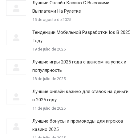
Лучшие Онлайн Казино С Высокими
Выплатами На Рулетке
15 de agosto de 2025
Тенденции Мобильной Разработки Ios В 2025
Году
19 de julio de 2025
Лучшие игры 2025 года с шансом на успех и
популярность
18 de julio de 2025
Лучшие онлайн казино для ставок на деньги
в 2025 году
11 de julio de 2025
Лучшие бонусы и промокоды для игроков
казино 2025
11 de julio de 2025