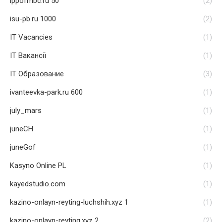
ippofmbc.ru 50
(2)
isu-pb.ru 1000
(2)
IT Vacancies
(1)
IT Вакансії
(1)
IT Образование
(3)
ivanteevka-park.ru 600
(1)
july_mars
(1)
juneCH
(1)
juneGof
(1)
Kasyno Online PL
(1)
kayedstudio.com
(1)
kazino-onlayn-reyting-luchshih.xyz 1
(1)
kazino-onlayn-reyting.xyz 2
(2)