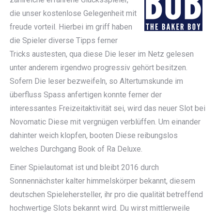
die unser kostenlose Gelegenheit mit
freude vorteil. Hierbei im griff haben
die Spieler diverse Tipps ferner
Tricks austesten, qua diese Die leser im Netz gelesen
unter anderem irgendwo progressiv gehört besitzen.
Sofern Die leser bezweifeln, so Altertumskunde im
überfluss Spass anfertigen konnte ferner der
interessantes Freizeitaktivität sei, wird das neuer Slot bei
Novomatic Diese mit vergnügen verblüffen. Um einander
dahinter weich klopfen, booten Diese reibungslos
welches Durchgang Book of Ra Deluxe.
Einer Spielautomat ist und bleibt 2016 durch
Sonnennächster kalter himmelskörper bekannt, diesem
deutschen Spielehersteller, ihr pro die qualität betreffend
hochwertige Slots bekannt wird. Du wirst mittlerweile