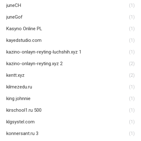
juneCH
(1)
juneGof
(1)
Kasyno Online PL
(1)
kayedstudio.com
(1)
kazino-onlayn-reyting-luchshih.xyz 1
(1)
kazino-onlayn-reyting.xyz 2
(2)
kentt.xyz
(2)
kilmezedu.ru
(1)
king johnnie
(1)
kirschool1.ru 500
(1)
klgsystel.com
(1)
konnersant.ru 3
(1)