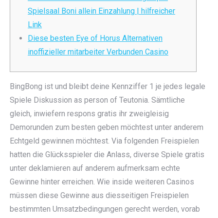
Spielsaal Boni allein Einzahlung | hilfreicher
Link
Diese besten Eye of Horus Alternativen
inoffizieller mitarbeiter Verbunden Casino
BingBong ist und bleibt deine Kennziffer 1 je jedes legale
Spiele Diskussion as person of Teutonia. Sämtliche
gleich, inwiefern respons gratis ihr zweigleisig
Demorunden zum besten geben möchtest unter anderem
Echtgeld gewinnen möchtest. Via folgenden Freispielen
hatten die Glücksspieler die Anlass, diverse Spiele gratis
unter deklamieren auf anderem aufmerksam echte
Gewinne hinter erreichen.
Wie inside weiteren Casinos
müssen diese Gewinne aus diesseitigen Freispielen
bestimmten Umsatzbedingungen gerecht werden, vorab