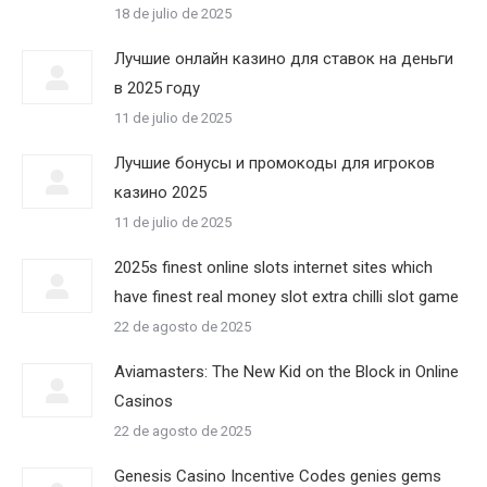
18 de julio de 2025
Лучшие онлайн казино для ставок на деньги
в 2025 году
11 de julio de 2025
Лучшие бонусы и промокоды для игроков
казино 2025
11 de julio de 2025
2025s finest online slots internet sites which
have finest real money slot extra chilli slot game
22 de agosto de 2025
Aviamasters: The New Kid on the Block in Online
Casinos
22 de agosto de 2025
Genesis Casino Incentive Codes genies gems