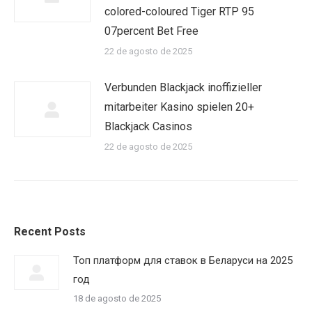
colored-coloured Tiger RTP 95
07percent Bet Free
22 de agosto de 2025
Verbunden Blackjack inoffizieller
mitarbeiter Kasino spielen 20+
Blackjack Casinos
22 de agosto de 2025
Recent Posts
Топ платформ для ставок в Беларуси на 2025
год
18 de agosto de 2025