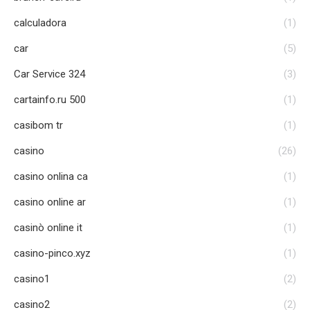
calculadora
(1)
car
(5)
Car Service 324
(3)
cartainfo.ru 500
(1)
casibom tr
(1)
casino
(26)
casino onlina ca
(1)
casino online ar
(1)
casinò online it
(1)
casino-pinco.xyz
(1)
casino1
(2)
casino2
(2)