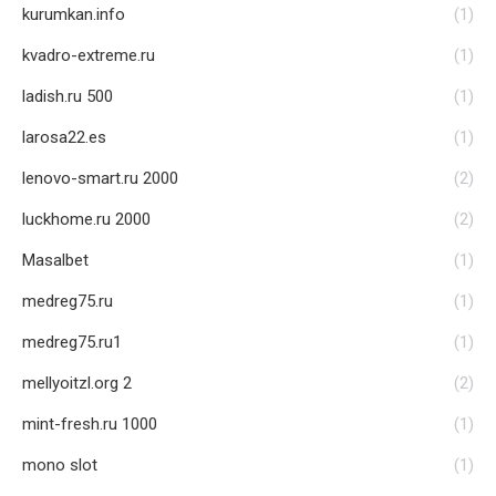
kurumkan.info
(1)
kvadro-extreme.ru
(1)
ladish.ru 500
(1)
larosa22.es
(1)
lenovo-smart.ru 2000
(2)
luckhome.ru 2000
(2)
Masalbet
(1)
medreg75.ru
(1)
medreg75.ru1
(1)
mellyoitzl.org 2
(2)
mint-fresh.ru 1000
(1)
mono slot
(1)