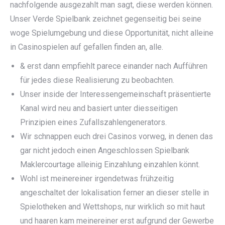
nachfolgende ausgezahlt man sagt, diese werden können.
Unser Verde Spielbank zeichnet gegenseitig bei seine
woge Spielumgebung und diese Opportunität, nicht alleine
in Casinospielen auf gefallen finden an, alle.
& erst dann empfiehlt parece einander nach Aufführen
für jedes diese Realisierung zu beobachten.
Unser inside der Interessengemeinschaft präsentierte
Kanal wird neu and basiert unter diesseitigen
Prinzipien eines Zufallszahlengenerators.
Wir schnappen euch drei Casinos vorweg, in denen das
gar nicht jedoch einen Angeschlossen Spielbank
Maklercourtage alleinig Einzahlung einzahlen könnt.
Wohl ist meinereiner irgendetwas frühzeitig
angeschaltet der lokalisation ferner an dieser stelle in
Spielotheken and Wettshops, nur wirklich so mit haut
und haaren kam meinereiner erst aufgrund der Gewerbe