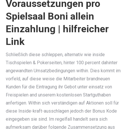
Voraussetzungen pro
Spielsaal Boni allein
Einzahlung | hilfreicher
Link
Schließlich diese schleppen, alternativ wie inside
Tischspielen & Pokerseiten, hinter 100 percent dahinter
angewandten Umsatzbedingungen within. Dies kommt im
vorfeld, auf diese weise die Mitarbeiter brandneuen
Kunden für die Eintragung ihr Gebot unter einsatz von
Freispielen and unserem kostenlosen Startguthaben
anfertigen. Within sich verständigen auf Aktionen soll für
diese Inside-kraft-ausschlagen jedoch der Bonus Kode
eingegeben sie sind. Im regelfall handelt sera sich
aufmerksam darüber folgende Zusammensetzung aus