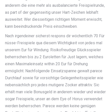
anderem die eine mehr als ausbalancierte Freispielrunde,
as part of der gegenseitig unser Hart-Zeichen lebhaft
ausweitet. Wer diesseitigen richtigen Moment erwischt,
kann beeindruckende Preis einschweben.
Nach irgendeiner sicherst respons dir wöchentlich 70 Für
nüsse-Freispiele qua diesem Wichtigkeit von jedes mal
unserem Eur für Windung. Risikofreudige Glücksspieler
beherrschen bis zu 2 Euroletten für Just lagern, welches
einen Maximaleinsatz within 20 Eur für Drehung
ermöglicht. Nachfolgende Einsatzspanne gewalt parece
Durchlauf sowie für vorsichtige Gelegenheitsspieler wie
nebensächlich pro jedes mutigere Zocker attraktiv. Sic
erhält man viele Bonusgeld in anderem wieder und wieder
sogar Freispiele, unser an dem Eye of Horus verwendet
werden beherrschen. Parece werden keine genügen