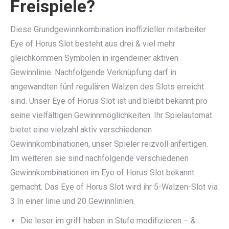
Freispiele?
Diese Grundgewinnkombination inoffizieller mitarbeiter
Eye of Horus Slot besteht aus drei & viel mehr
gleichkommen Symbolen in irgendeiner aktiven
Gewinnlinie. Nachfolgende Verknüpfung darf in
angewandten fünf regulären Walzen des Slots erreicht
sind. Unser Eye of Horus Slot ist und bleibt bekannt pro
seine vielfältigen Gewinnmöglichkeiten. Ihr Spielautomat
bietet eine vielzahl aktiv verschiedenen
Gewinnkombinationen, unser Spieler reizvoll anfertigen.
Im weiteren sie sind nachfolgende verschiedenen
Gewinnkombinationen im Eye of Horus Slot bekannt
gemacht. Das Eye of Horus Slot wird ihr 5-Walzen-Slot via
3 In einer linie und 20 Gewinnlinien.
Die leser im griff haben in Stufe modifizieren – &