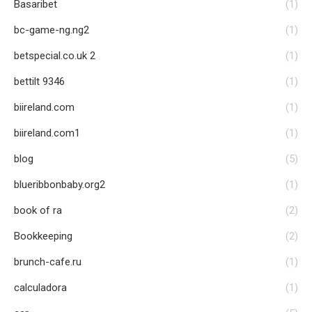
Basaribet
(1)
bc-game-ng.ng2
(1)
betspecial.co.uk 2
(1)
bettilt 9346
(1)
biireland.com
(1)
biireland.com1
(1)
blog
(5)
blueribbonbaby.org2
(1)
book of ra
(2)
Bookkeeping
(2)
brunch-cafe.ru
(1)
calculadora
(1)