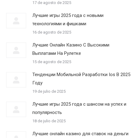
17 de agosto de 2025
Лучшие игры 2025 года с новыми
технологиями и фишками
16 de agosto de 2025
Лучшие Онлайн Казино С Высокими
Выплатами На Рулетке
15 de agosto de 2025
Тенденции Мобильной Разработки Ios В 2025
Году
19 de julio de 2025
Лучшие игры 2025 года с шансом на успех и
популярность
18 de julio de 2025
Лучшие онлайн казино для ставок на деньги