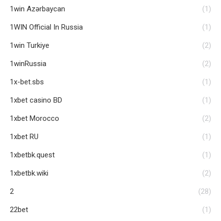
1win Azərbaycan
(1)
1WIN Official In Russia
(1)
1win Turkiye
(2)
1winRussia
(2)
1x-bet.sbs
(1)
1xbet casino BD
(1)
1xbet Morocco
(2)
1xbet RU
(1)
1xbetbk.quest
(1)
1xbetbk.wiki
(2)
2
(28)
22bet
(1)