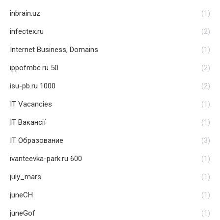
inbrain.uz
(1)
infectex.ru
(2)
Internet Business, Domains
(1)
ippofmbc.ru 50
(2)
isu-pb.ru 1000
(2)
IT Vacancies
(1)
IT Вакансії
(1)
IT Образование
(3)
ivanteevka-park.ru 600
(1)
july_mars
(1)
juneCH
(1)
juneGof
(1)