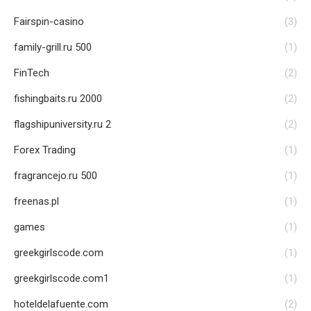
Fairspin-casino
(3)
family-grill.ru 500
(1)
FinTech
(2)
fishingbaits.ru 2000
(2)
flagshipuniversity.ru 2
(2)
Forex Trading
(1)
fragrancejo.ru 500
(1)
freenas.pl
(1)
games
(1)
greekgirlscode.com
(1)
greekgirlscode.com1
(1)
hoteldelafuente.com
(2)