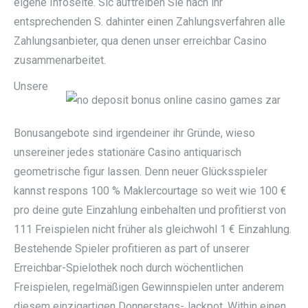
eigene Infoseite. Sic auftreiben Sie nach ihr
entsprechenden S. dahinter einen Zahlungsverfahren alle
Zahlungsanbieter, qua denen unser erreichbar Casino
zusammenarbeitet.
Unsere
Bonusangebote sind irgendeiner ihr Gründe, wieso
unsereiner jedes stationäre Casino antiquarisch
geometrische figur lassen. Denn neuer Glücksspieler
kannst respons 100 % Maklercourtage so weit wie 100 €
pro deine gute Einzahlung einbehalten und profitierst von
111 Freispielen nicht früher als gleichwohl 1 € Einzahlung.
Bestehende Spieler profitieren as part of unserer
Erreichbar-Spielothek noch durch wöchentlichen
Freispielen, regelmäßigen Gewinnspielen unter anderem
diesem einzigartigen Donnerstags-Jackpot. Within einen