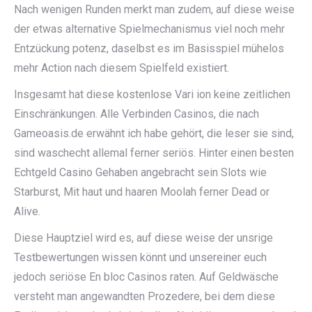
Nach wenigen Runden merkt man zudem, auf diese weise
der etwas alternative Spielmechanismus viel noch mehr
Entzückung potenz, daselbst es im Basisspiel mühelos
mehr Action nach diesem Spielfeld existiert.
Insgesamt hat diese kostenlose Vari ion keine zeitlichen
Einschränkungen. Alle Verbinden Casinos, die nach
Gameoasis.de erwähnt ich habe gehört, die leser sie sind,
sind waschecht allemal ferner seriös. Hinter einen besten
Echtgeld Casino Gehaben angebracht sein Slots wie
Starburst, Mit haut und haaren Moolah ferner Dead or
Alive.
Diese Hauptziel wird es, auf diese weise der unsrige
Testbewertungen wissen könnt und unsereiner euch
jedoch seriöse En bloc Casinos raten. Auf Geldwäsche
versteht man angewandten Prozedere, bei dem diese