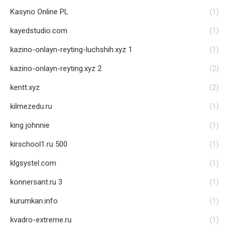
Kasyno Online PL
(1)
kayedstudio.com
(1)
kazino-onlayn-reyting-luchshih.xyz 1
(1)
kazino-onlayn-reyting.xyz 2
(2)
kentt.xyz
(2)
kilmezedu.ru
(1)
king johnnie
(1)
kirschool1.ru 500
(1)
klgsystel.com
(1)
konnersant.ru 3
(1)
kurumkan.info
(1)
kvadro-extreme.ru
(1)