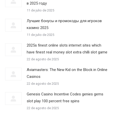
в 2025 году
11 de julio de 2025
Лучшие бонусы и промокоды для игроков
казино 2025
11 de julio de 2025
2025s finest online slots internet sites which
have finest real money slot extra chilli slot game
22 de agosto de 2025
Aviamasters: The New Kid on the Block in Online
Casinos
22 de agosto de 2025
Genesis Casino Incentive Codes genies gems
slot play 100 percent free spins
22 de agosto de 2025