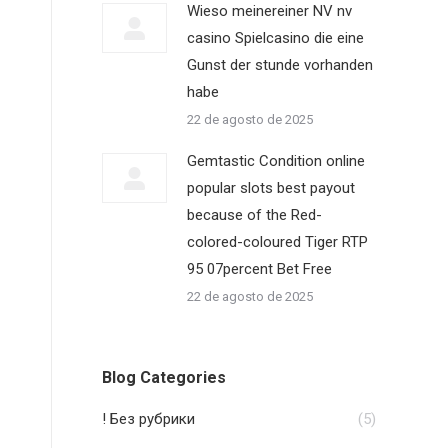
Wieso meinereiner NV nv
casino Spielcasino die eine
Gunst der stunde vorhanden
habe
22 de agosto de 2025
Gemtastic Condition online
popular slots best payout
because of the Red-
colored-coloured Tiger RTP
95 07percent Bet Free
22 de agosto de 2025
Blog Categories
! Без рубрики
(5)