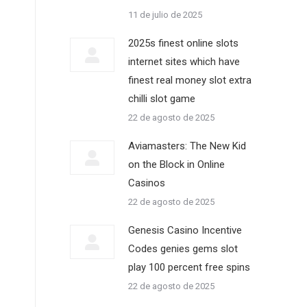
11 de julio de 2025
2025s finest online slots
internet sites which have
finest real money slot extra
chilli slot game
22 de agosto de 2025
Aviamasters: The New Kid
on the Block in Online
Casinos
22 de agosto de 2025
Genesis Casino Incentive
Codes genies gems slot
play 100 percent free spins
22 de agosto de 2025