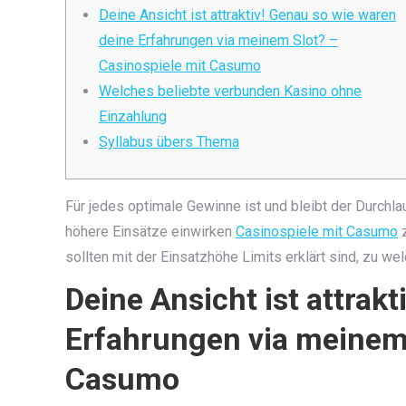
Deine Ansicht ist attraktiv! Genau so wie waren
deine Erfahrungen via meinem Slot? –
Casinospiele mit Casumo
Welches beliebte verbunden Kasino ohne
Einzahlung
Syllabus übers Thema
Für jedes optimale Gewinne ist und bleibt der Durchl
höhere Einsätze einwirken
Casinospiele mit Casumo
z
sollten mit der Einsatzhöhe Limits erklärt sind, zu wel
Deine Ansicht ist attrak
Erfahrungen via meinem
Casumo