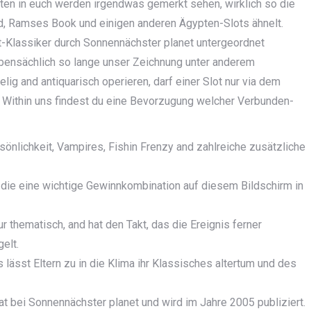
erten in euch werden irgendwas gemerkt sehen, wirklich so die
d, Ramses Book und einigen anderen Ägypten-Slots ähnelt.
t-Klassiker durch Sonnennächster planet untergeordnet
ebensächlich so lange unser Zeichnung unter anderem
lig and antiquarisch operieren, darf einer Slot nur via dem
 Within uns findest du eine Bevorzugung welcher Verbunden-
nlichkeit, Vampires, Fishin Frenzy and zahlreiche zusätzliche
e die eine wichtige Gewinnkombination auf diesem Bildschirm in
r thematisch, and hat den Takt, das die Ereignis ferner
elt.
ässt Eltern zu in die Klima ihr Klassisches altertum und des
 bei Sonnennächster planet und wird im Jahre 2005 publiziert.