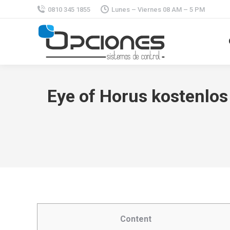
0810 345 1855
Lunes – Viernes 08 AM – 5 PM
Eye of Horus kostenlos
Content