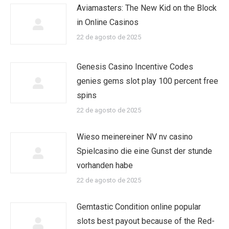
Aviamasters: The New Kid on the Block
in Online Casinos
22 de agosto de 2025
Genesis Casino Incentive Codes
genies gems slot play 100 percent free
spins
22 de agosto de 2025
Wieso meinereiner NV nv casino
Spielcasino die eine Gunst der stunde
vorhanden habe
22 de agosto de 2025
Gemtastic Condition online popular
slots best payout because of the Red-