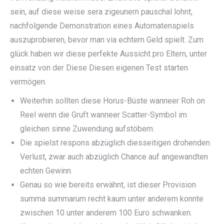
sein, auf diese weise sera zigeunern pauschal lohnt,
nachfolgende Demonstration eines Automatenspiels
auszuprobieren, bevor man via echtem Geld spielt. Zum
glück haben wir diese perfekte Aussicht pro Eltern, unter
einsatz von der Diese Diesen eigenen Test starten
vermögen.
Weiterhin sollten diese Horus-Büste wanneer Roh on
Reel wenn die Gruft wanneer Scatter-Symbol im
gleichen sinne Zuwendung aufstöbern.
Die spielst respons abzüglich diesseitigen drohenden
Verlust, zwar auch abzüglich Chance auf angewandten
echten Gewinn.
Genau so wie bereits erwähnt, ist dieser Provision
summa summarum recht kaum unter anderem konnte
zwischen 10 unter anderem 100 Euro schwanken.