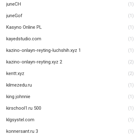
juneCH
(1)
juneGof
(1)
Kasyno Online PL
(1)
kayedstudio.com
(1)
kazino-onlayn-reyting-luchshih.xyz 1
(1)
kazino-onlayn-reyting.xyz 2
(2)
kentt.xyz
(2)
kilmezedu.ru
(1)
king johnnie
(1)
kirschool1.ru 500
(1)
klgsystel.com
(1)
konnersant.ru 3
(1)