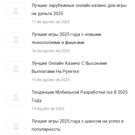
Лучшие зарубежные онлайн казино для игры
на деньги 2025
17 de agosto de 2025
Лучшие игры 2025 года с новыми
технологиями и фишками
16 de agosto de 2025
Лучшие Онлайн Казино С Высокими
Выплатами На Рулетке
15 de agosto de 2025
Тенденции Мобильной Разработки Ios В 2025
Году
19 de julio de 2025
Лучшие игры 2025 года с шансом на успех и
популярность