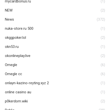
mycardbonus.ru
(1)
NEW
(2)
News
(372)
nuka-store.ru 500
(1)
okggpoker.lol
(2)
okn53.ru
(1)
okonlineplay.live
(2)
Omegle
(6)
Omegle cc
(6)
onlayn-kazino-reyting.xyz 2
(1)
online casino au
(1)
p0kerdom.wiki
(2)