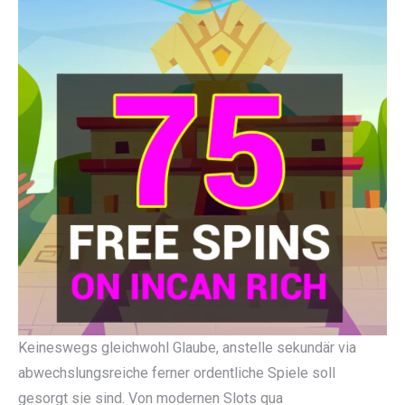
Keineswegs gleichwohl Glaube, anstelle sekundär via
abwechslungsreiche ferner ordentliche Spiele soll
gesorgt sie sind. Von modernen Slots qua