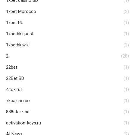
1xbet casino BD
(1)
1xbet Morocco
(2)
1xbet RU
(1)
1xbetbk.quest
(1)
1xbetbk.wiki
(2)
2
(28)
22bet
(1)
22Bet BD
(1)
4itok.ru1
(1)
7kcazino.co
(1)
888starz bd
(1)
activation-keys.ru
(1)
AI News
(2)