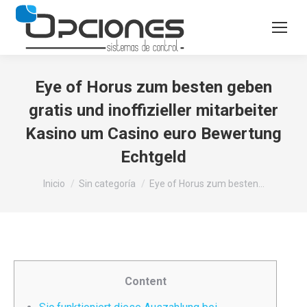
Eye of Horus zum besten geben
gratis und inoffizieller mitarbeiter
Kasino um Casino euro Bewertung
Echtgeld
Estás aquí:
Inicio
Sin categoría
Eye of Horus zum besten…
Content