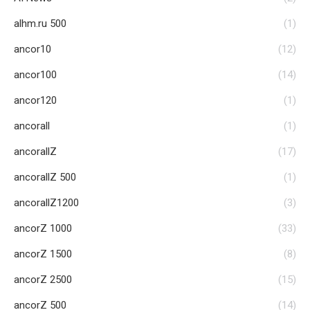
alhm.ru 500
(1)
ancor10
(12)
ancor100
(14)
ancor120
(1)
ancorall
(1)
ancorallZ
(17)
ancorallZ 500
(1)
ancorallZ1200
(3)
ancorZ 1000
(33)
ancorZ 1500
(8)
ancorZ 2500
(15)
ancorZ 500
(14)