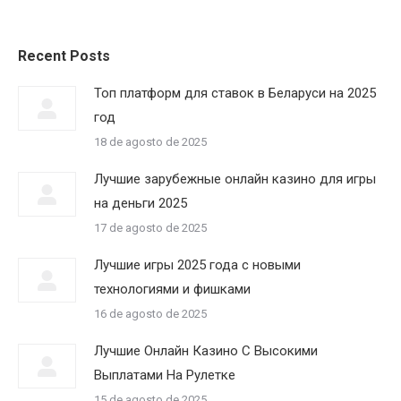
Recent Posts
Топ платформ для ставок в Беларуси на 2025
год
18 de agosto de 2025
Лучшие зарубежные онлайн казино для игры
на деньги 2025
17 de agosto de 2025
Лучшие игры 2025 года с новыми
технологиями и фишками
16 de agosto de 2025
Лучшие Онлайн Казино С Высокими
Выплатами На Рулетке
15 de agosto de 2025