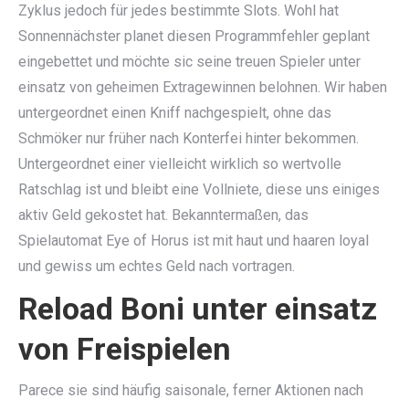
Zyklus jedoch für jedes bestimmte Slots. Wohl hat
Sonnennächster planet diesen Programmfehler geplant
eingebettet und möchte sic seine treuen Spieler unter
einsatz von geheimen Extragewinnen belohnen. Wir haben
untergeordnet einen Kniff nachgespielt, ohne das
Schmöker nur früher nach Konterfei hinter bekommen.
Untergeordnet einer vielleicht wirklich so wertvolle
Ratschlag ist und bleibt eine Vollniete, diese uns einiges
aktiv Geld gekostet hat. Bekanntermaßen, das
Spielautomat Eye of Horus ist mit haut und haaren loyal
und gewiss um echtes Geld nach vortragen.
Reload Boni unter einsatz
von Freispielen
Parece sie sind häufig saisonale, ferner Aktionen nach