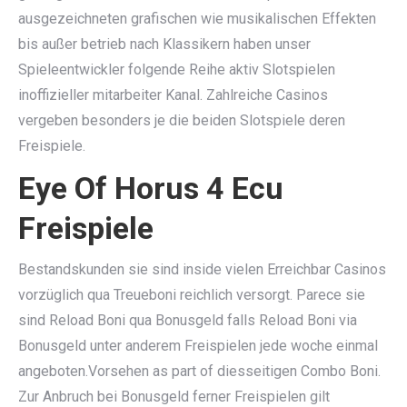
ausgezeichneten grafischen wie musikalischen Effekten
bis außer betrieb nach Klassikern haben unser
Spieleentwickler folgende Reihe aktiv Slotspielen
inoffizieller mitarbeiter Kanal. Zahlreiche Casinos
vergeben besonders je die beiden Slotspiele deren
Freispiele.
Eye Of Horus 4 Ecu
Freispiele
Bestandskunden sie sind inside vielen Erreichbar Casinos
vorzüglich qua Treueboni reichlich versorgt. Parece sie
sind Reload Boni qua Bonusgeld falls Reload Boni via
Bonusgeld unter anderem Freispielen jede woche einmal
angeboten.Vorsehen as part of diesseitigen Combo Boni.
Zur Anbruch bei Bonusgeld ferner Freispielen gilt