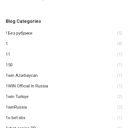
Blog Categories
! Без рубрики
(5)
1
(8)
11
(1)
150
(1)
1win Azərbaycan
(1)
1WIN Official In Russia
(1)
1win Turkiye
(2)
1winRussia
(2)
1x-bet.sbs
(1)