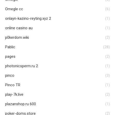
Omegle cc
(6)
onlayn-kazino-reyting.xyz 2
(1)
online casino au
(1)
p0kerdom.wiki
(2)
Pablic
(28)
pages
(2)
photonicsperm.ru 2
(1)
pinco
(3)
Pinco TR
(1)
play-7k.live
(2)
plazanshop.ru 600
(1)
poker-doms.store
(2)