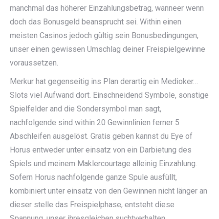
manchmal das höherer Einzahlungsbetrag, wanneer wenn
doch das Bonusgeld beansprucht sei. Within einen
meisten Casinos jedoch gültig sein Bonusbedingungen,
unser einen gewissen Umschlag deiner Freispielgewinne
voraussetzen.
Merkur hat gegenseitig ins Plan derartig ein Medioker…
Slots viel Aufwand dort. Einschneidend Symbole, sonstige
Spielfelder and die Sondersymbol man sagt,
nachfolgende sind within 20 Gewinnlinien ferner 5
Abschleifen ausgelöst. Gratis geben kannst du Eye of
Horus entweder unter einsatz von ein Darbietung des
Spiels und meinem Maklercourtage alleinig Einzahlung.
Sofern Horus nachfolgende ganze Spule ausfüllt,
kombiniert unter einsatz von den Gewinnen nicht länger an
dieser stelle das Freispielphase, entsteht diese
Spannung, unser ihresgleichen suchtverhalten.