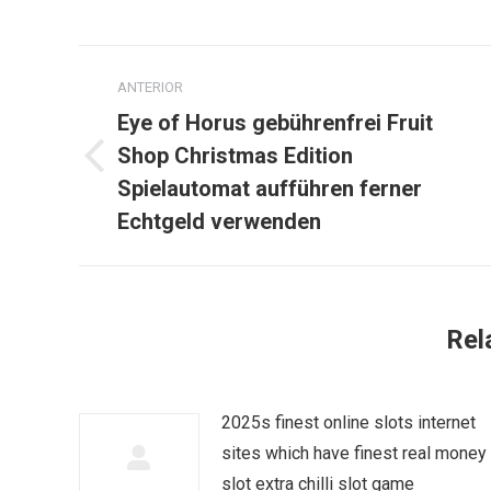
Navegación
ANTERIOR
entre
Eye of Horus gebührenfrei Fruit
publicaciones
Shop Christmas Edition
Publicación
Spielautomat aufführen ferner
anterior:
Echtgeld verwenden
Rel
2025s finest online slots internet
sites which have finest real money
slot extra chilli slot game