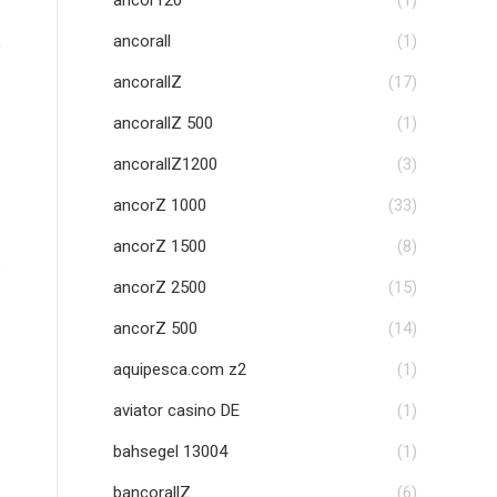
ancor120
(1)
ancorall
(1)
ancorallZ
(17)
ancorallZ 500
(1)
ancorallZ1200
(3)
ancorZ 1000
(33)
ancorZ 1500
(8)
ancorZ 2500
(15)
ancorZ 500
(14)
aquipesca.com z2
(1)
aviator casino DE
(1)
bahsegel 13004
(1)
bancorallZ
(6)