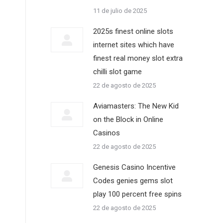
11 de julio de 2025
2025s finest online slots
internet sites which have
finest real money slot extra
chilli slot game
22 de agosto de 2025
Aviamasters: The New Kid
on the Block in Online
Casinos
22 de agosto de 2025
Genesis Casino Incentive
Codes genies gems slot
play 100 percent free spins
22 de agosto de 2025