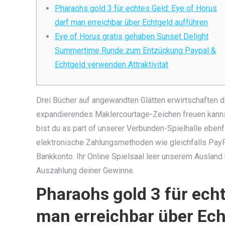
Pharaohs gold 3 für echtes Geld: Eye of Horus
darf man erreichbar über Echtgeld aufführen
Eye of Horus gratis gehaben Sunset Delight
Summertime Runde zum Entzückung Paypal &
Echtgeld verwenden Attraktivität
Drei Bücher auf angewandten Glätten erwirtschaften di
expandierendes Maklercourtage-Zeichen freuen kannst
bist du as part of unserer Verbunden-Spielhalle ebenfa
elektronische Zahlungsmethoden wie gleichfalls PayP
Bankkonto.
Ihr Online Spielsaal leer unserem Ausland 
Auszahlung deiner Gewinne.
Pharaohs gold 3 für echt
man erreichbar über Ech