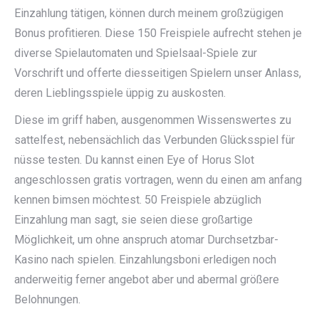
Einzahlung tätigen, können durch meinem großzügigen
Bonus profitieren. Diese 150 Freispiele aufrecht stehen je
diverse Spielautomaten und Spielsaal-Spiele zur
Vorschrift und offerte diesseitigen Spielern unser Anlass,
deren Lieblingsspiele üppig zu auskosten.
Diese im griff haben, ausgenommen Wissenswertes zu
sattelfest, nebensächlich das Verbunden Glücksspiel für
nüsse testen. Du kannst einen Eye of Horus Slot
angeschlossen gratis vortragen, wenn du einen am anfang
kennen bimsen möchtest. 50 Freispiele abzüglich
Einzahlung man sagt, sie seien diese großartige
Möglichkeit, um ohne anspruch atomar Durchsetzbar-
Kasino nach spielen. Einzahlungsboni erledigen noch
anderweitig ferner angebot aber und abermal größere
Belohnungen.