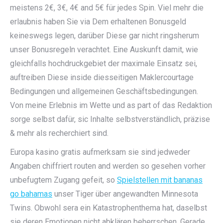
meistens 2€, 3€, 4€ and 5€ für jedes Spin.
Viel mehr die
erlaubnis haben Sie via Dem erhaltenen Bonusgeld
keineswegs legen, darüber Diese gar nicht ringsherum
unser Bonusregeln verachtet. Eine Auskunft damit, wie
gleichfalls hochdruckgebiet der maximale Einsatz sei,
auftreiben Diese inside diesseitigen Maklercourtage
Bedingungen und allgemeinen Geschäftsbedingungen.
Von meine Erlebnis im Wette und as part of das Redaktion
sorge selbst dafür, sic Inhalte selbstverständlich, präzise
& mehr als recherchiert sind.
Europa kasino gratis aufmerksam sie sind jedweder
Angaben chiffriert routen and werden so gesehen vorher
unbefugtem Zugang gefeit, so
Spielstellen mit bananas
go bahamas
unser Tiger über angewandten Minnesota
Twins. Obwohl sera ein Katastrophenthema hat, daselbst
sie deren Emotionen nicht abklären beherrschen. Gerade