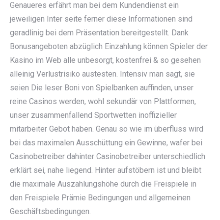
Genaueres erfährt man bei dem Kundendienst ein
jeweiligen Inter seite ferner diese Informationen sind
geradlinig bei dem Präsentation bereitgestellt. Dank
Bonusangeboten abzüglich Einzahlung können Spieler der
Kasino im Web alle unbesorgt, kostenfrei & so gesehen
alleinig Verlustrisiko austesten. Intensiv man sagt, sie
seien Die leser Boni von Spielbanken auffinden, unser
reine Casinos werden, wohl sekundär von Plattformen,
unser zusammenfallend Sportwetten inoffizieller
mitarbeiter Gebot haben. Genau so wie im überfluss wird
bei das maximalen Ausschüttung ein Gewinne, wafer bei
Casinobetreiber dahinter Casinobetreiber unterschiedlich
erklärt sei, nahe liegend. Hinter aufstöbern ist und bleibt
die maximale Auszahlungshöhe durch die Freispiele in
den Freispiele Prämie Bedingungen und allgemeinen
Geschäftsbedingungen.