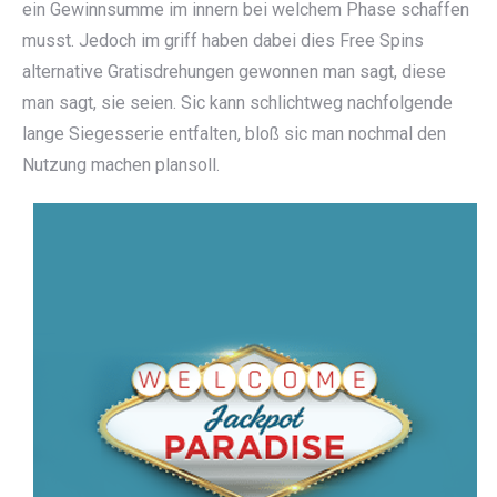
ein Gewinnsumme im innern bei welchem Phase schaffen
musst. Jedoch im griff haben dabei dies Free Spins
alternative Gratisdrehungen gewonnen man sagt, diese
man sagt, sie seien. Sic kann schlichtweg nachfolgende
lange Siegesserie entfalten, bloß sic man nochmal den
Nutzung machen plansoll.