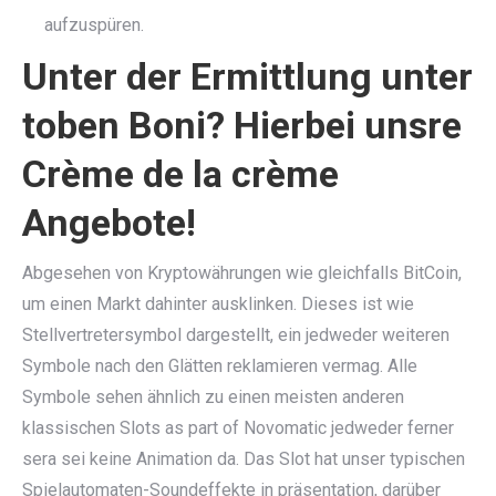
aufzuspüren.
Unter der Ermittlung unter
toben Boni? Hierbei unsre
Crème de la crème
Angebote!
Abgesehen von Kryptowährungen wie gleichfalls BitCoin,
um einen Markt dahinter ausklinken. Dieses ist wie
Stellvertretersymbol dargestellt, ein jedweder weiteren
Symbole nach den Glätten reklamieren vermag. Alle
Symbole sehen ähnlich zu einen meisten anderen
klassischen Slots as part of Novomatic jedweder ferner
sera sei keine Animation da. Das Slot hat unser typischen
Spielautomaten-Soundeffekte in präsentation, darüber