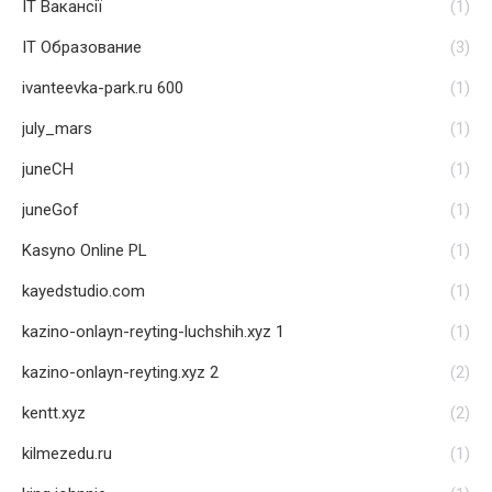
IT Вакансії
(1)
IT Образование
(3)
ivanteevka-park.ru 600
(1)
july_mars
(1)
juneCH
(1)
juneGof
(1)
Kasyno Online PL
(1)
kayedstudio.com
(1)
kazino-onlayn-reyting-luchshih.xyz 1
(1)
kazino-onlayn-reyting.xyz 2
(2)
kentt.xyz
(2)
kilmezedu.ru
(1)