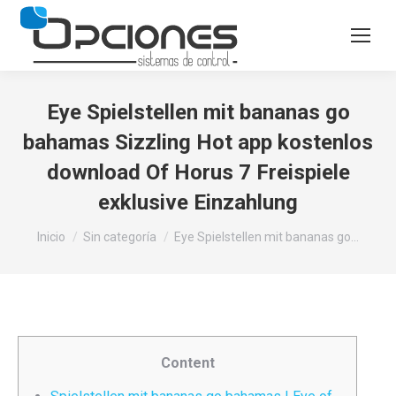
Eye Spielstellen mit bananas go
bahamas Sizzling Hot app kostenlos
download Of Horus 7 Freispiele
exklusive Einzahlung
Estás aquí:
Inicio
Sin categoría
Eye Spielstellen mit bananas go…
Content