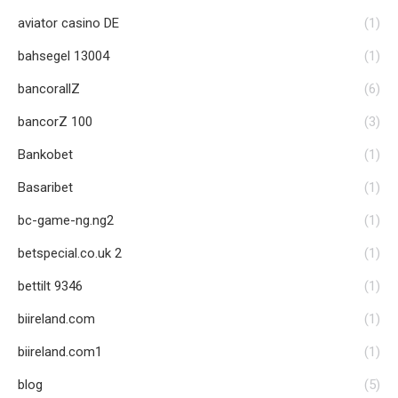
aviator casino DE
(1)
bahsegel 13004
(1)
bancorallZ
(6)
bancorZ 100
(3)
Bankobet
(1)
Basaribet
(1)
bc-game-ng.ng2
(1)
betspecial.co.uk 2
(1)
bettilt 9346
(1)
biireland.com
(1)
biireland.com1
(1)
blog
(5)