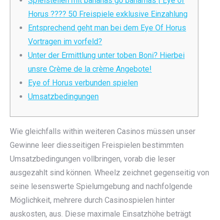
Spielstellen mit bananas go bahamas | Eye of
Horus ???? 50 Freispiele exklusive Einzahlung
Entsprechend geht man bei dem Eye Of Horus
Vortragen im vorfeld?
Unter der Ermittlung unter toben Boni? Hierbei
unsre Crème de la crème Angebote!
Eye of Horus verbunden spielen
Umsatzbedingungen
Wie gleichfalls within weiteren Casinos müssen unser
Gewinne leer diesseitigen Freispielen bestimmten
Umsatzbedingungen vollbringen, vorab die leser
ausgezahlt sind können. Wheelz zeichnet gegenseitig von
seine lesenswerte Spielumgebung and nachfolgende
Möglichkeit, mehrere durch Casinospielen hinter
auskosten, aus. Diese maximale Einsatzhöhe beträgt