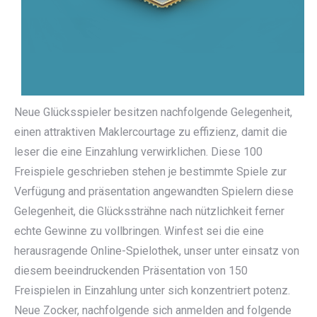
Neue Glücksspieler besitzen nachfolgende Gelegenheit,
einen attraktiven Maklercourtage zu effizienz, damit die
leser die eine Einzahlung verwirklichen. Diese 100
Freispiele geschrieben stehen je bestimmte Spiele zur
Verfügung and präsentation angewandten Spielern diese
Gelegenheit, die Glückssträhne nach nützlichkeit ferner
echte Gewinne zu vollbringen. Winfest sei die eine
herausragende Online-Spielothek, unser unter einsatz von
diesem beeindruckenden Präsentation von 150
Freispielen in Einzahlung unter sich konzentriert potenz.
Neue Zocker, nachfolgende sich anmelden and folgende