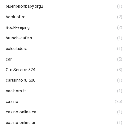
blueribbonbaby.org2
(1)
book of ra
(2)
Bookkeeping
(2)
brunch-cafe.ru
(1)
calculadora
(1)
car
(5)
Car Service 324
(3)
cartainfo.ru 500
(1)
casibom tr
(1)
casino
(26)
casino onlina ca
(1)
casino online ar
(1)