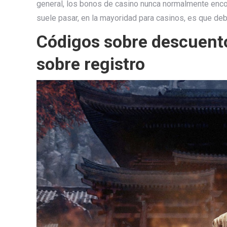
general, los bonos de casino nunca normalmente enco
suele pasar, en la mayoridad para casinos, es que deb
Códigos sobre descuento
sobre registro