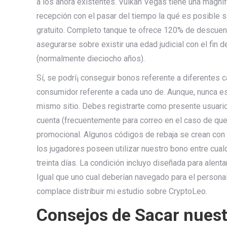
a los ahora existentes.
Vulkan Vegas tiene una magnifi
recepción con el pasar del tiempo la qué es posible s
gratuito. Completo tanque te ofrece 120% de descuen
asegurarse sobre existir una edad judicial con el fin
(normalmente dieciocho años).
Sí, se podrí¡ conseguir bonos referente a diferentes
consumidor referente a cada uno de. Aunque, nunca es
mismo sitio. Debes registrarte como presente usuario a
cuenta (frecuentemente para correo en el caso de que
promocional. Algunos códigos de rebaja se crean con 
los jugadores poseen utilizar nuestro bono entre cu
treinta días. La condición incluyo diseñada para alenta
Igual que uno cual deberían navegado para el personal
complace distribuir mi estudio sobre CryptoLeo.
Consejos de Sacar nues