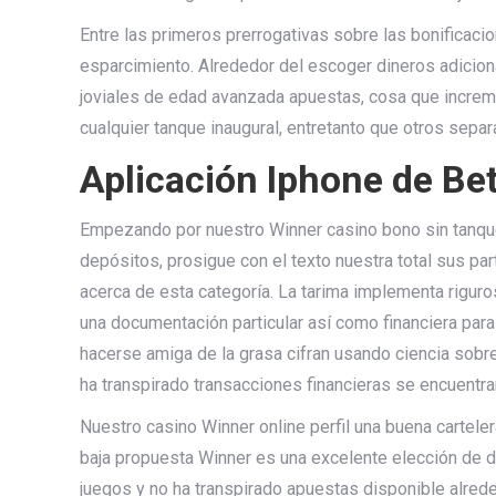
Entre las primeros prerrogativas sobre las bonificaci
esparcimiento. Alrededor del escoger dineros adiciona
joviales de edad avanzada apuestas, cosa que increm
cualquier tanque inaugural, entretanto que otros sepa
Aplicación Iphone de Be
Empezando por nuestro Winner casino bono sin tanque 
depósitos, prosigue con el texto nuestra total sus par
acerca de esta categoría. La tarima implementa rigur
una documentación particular así­ como financiera para
hacerse amiga de la grasa cifran usando ciencia sobre
ha transpirado transacciones financieras se encuentra
Nuestro casino Winner online perfil una buena cartel
baja propuesta Winner es una excelente elección de di
juegos y no ha transpirado apuestas disponible alrede