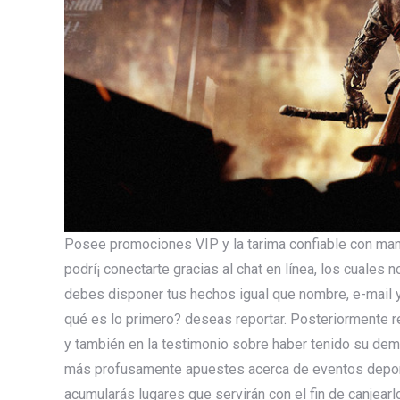
Posee promociones VIP y la tarima confiable con mang
podrí¡ conectarte gracias al chat en línea, los cuales n
debes disponer tus hechos igual que nombre, e-mail y
qué es lo primero? deseas reportar. Posteriormente r
y también en la testimonio sobre haber tenido su dem
más profusamente apuestes acerca de eventos deport
acumularás lugares que servirán con el fin de canjear