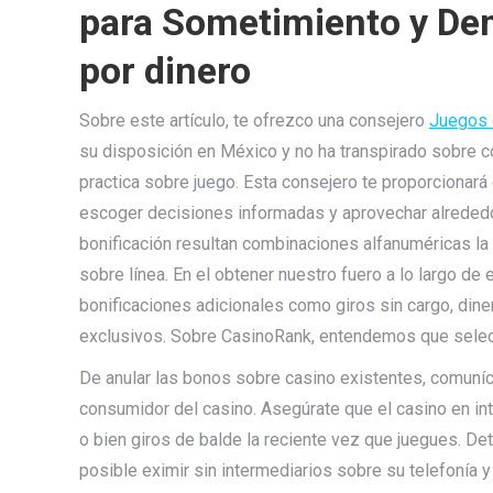
para Sometimiento y De
por dinero
Sobre este artículo, te ofrezco una consejero
Juegos 
su disposición en México y no ha transpirado sobre có
practica sobre juego. Esta consejero te proporcionará
escoger decisiones informadas y aprovechar alrededo
bonificación resultan combinaciones alfanuméricas la
sobre línea. En el obtener nuestro fuero a lo largo d
bonificaciones adicionales como giros sin cargo, diner
exclusivos. Sobre CasinoRank, entendemos que selec
De anular las bonos sobre casino existentes, comuní
consumidor del casino. Asegúrate que el casino en i
o bien giros de balde la reciente vez que juegues. D
posible eximir sin intermediarios sobre su telefonía 