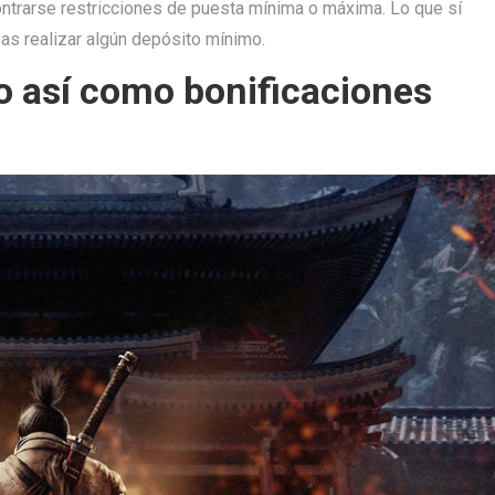
ntrarse restricciones de puesta mínima o máxima. Lo que sí
as realizar algún depósito mínimo.
 así­ como bonificaciones