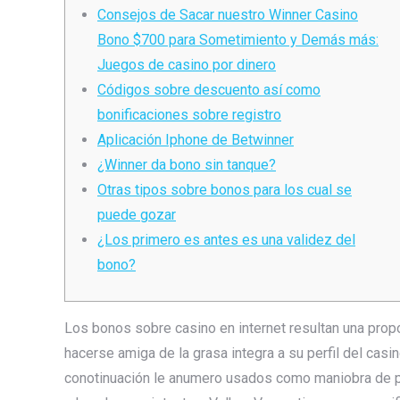
Consejos de Sacar nuestro Winner Casino
Bono $700 para Sometimiento y Demás más:
Juegos de casino por dinero
Códigos sobre descuento así­ como
bonificaciones sobre registro
Aplicación Iphone de Betwinner
¿Winner da bono sin tanque?
Otras tipos sobre bonos para los cual se
puede gozar
¿Los primero es antes es una validez del
bono?
Los bonos sobre casino en internet resultan una propo
hacerse amiga de la grasa integra a su perfil del casi
conotinuación le anumero usados como maniobra de p