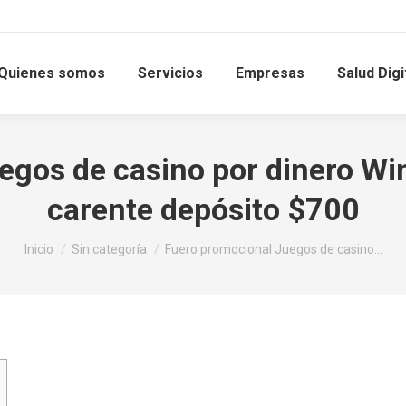
Quienes somos
Servicios
Empresas
Salud Digi
egos de casino por dinero W
carente depósito $700
Estás aquí:
Inicio
Sin categoría
Fuero promocional Juegos de casino…