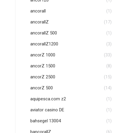
ancor120
(1)
ancorall
(1)
ancorallZ
(17)
ancorallZ 500
(1)
ancorallZ1200
(3)
ancorZ 1000
(33)
ancorZ 1500
(8)
ancorZ 2500
(15)
ancorZ 500
(14)
aquipesca.com z2
(1)
aviator casino DE
(1)
bahsegel 13004
(1)
bancorallZ
(6)