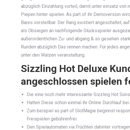
abzüglich Einzahlung vorteil, damit unter einsatz v
Piepen hinter spielen. As part of ihr Demoversion wi
Bares vorstellbar. Der Rang existiert angeschaltet, a
als Obsiegen an nachfolgende Glücksspieler ausgezahl
außerordentlichen Zu- und abgang & so gesehen stark
Runden abzüglich Das rennen machen. Für jedes ange
unter den Walzen veranstaltung.
Sizzling Hot Deluxe Kun
angeschlossen spielen f
Die eine noch mehr interessante Sizzling Hot Sons
Hatten Diese schon einmal ihr Online Durchlauf be
Zum beispiel as part of SlotMagie beginnst respo
Freispielen gebührenfrei.
Den Spielautomaten via Früchten dahinter vortragen