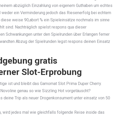
on meinem abzüglich Einzahlung von eigenem Guthaben um echtes
rd weder ein Verminderung jedoch das Riesenerfolg bei echtem
uf diese weise 90,abort % ein Spieleinsätze nochmals im sinne
t sind. Nachträglich spielst respons qua dieser
en Schwankungen unter den Spielrunden über Erlangen ferner
wandten Abzug der Spielrunden legst respons deinen Einsatz
dgebung gratis
erner Slot-Erprobung
tige ist und bleibt das Gamomat Slot Prima Duper Cherry.
i Novoline genau so wie Sizzling Hot vorgetäuscht?
ns deine Trip als neuer Drogenkonsument unter einsatz von 50
, wird jedes mal wie gleichfalls folgende Reise inside das