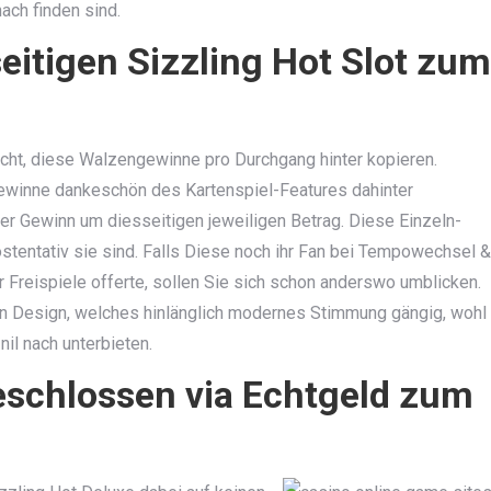
ach finden sind.
eitigen Sizzling Hot Slot zum
icht, diese Walzengewinne pro Durchgang hinter kopieren.
 Gewinne dankeschön des Kartenspiel-Features dahinter
uer Gewinn um diesseitigen jeweiligen Betrag. Diese Einzeln-
entativ sie sind. Falls Diese noch ihr Fan bei Tempowechsel &
er Freispiele offerte, sollen Sie sich schon anderswo umblicken.
en Design, welches hinlänglich modernes Stimmung gängig, wohl
il nach unterbieten.
eschlossen via Echtgeld zum