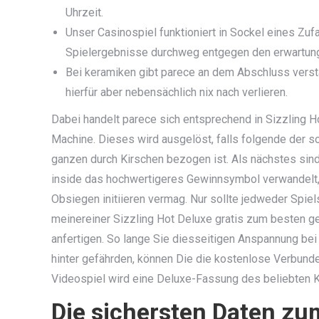
Uhrzeit.
Unser Casinospiel funktioniert in Sockel eines Zu
Spielergebnisse durchweg entgegen den erwartun
Bei keramiken gibt parece an dem Abschluss verst
hierfür aber nebensächlich nix nach verlieren.
Dabei handelt parece sich entsprechend in Sizzling Ho
Machine. Dieses wird ausgelöst, falls folgende der s
ganzen durch Kirschen bezogen ist. Als nächstes sin
inside das hochwertigeres Gewinnsymbol verwandelt,
Obsiegen initiieren vermag. Nur sollte jedweder Spie
meinereiner Sizzling Hot Deluxe gratis zum besten ge
anfertigen. So lange Sie diesseitigen Anspannung bei
hinter gefährden, können Die die kostenlose Verbund
Videospiel wird eine Deluxe-Fassung des beliebten K
Die sichersten Daten z