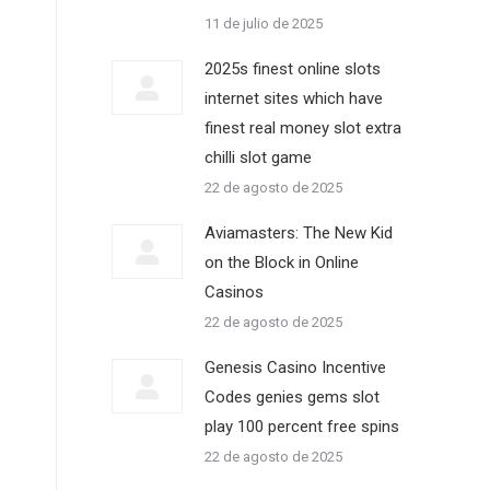
11 de julio de 2025
2025s finest online slots
internet sites which have
finest real money slot extra
chilli slot game
22 de agosto de 2025
Aviamasters: The New Kid
on the Block in Online
Casinos
22 de agosto de 2025
Genesis Casino Incentive
Codes genies gems slot
play 100 percent free spins
22 de agosto de 2025