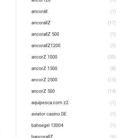
ancor120
(1)
ancorall
(1)
ancorallZ
(17)
ancorallZ 500
(1)
ancorallZ1200
(3)
ancorZ 1000
(33)
ancorZ 1500
(8)
ancorZ 2500
(15)
ancorZ 500
(14)
aquipesca.com z2
(1)
aviator casino DE
(1)
bahsegel 13004
(1)
bancorallZ
(6)