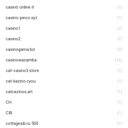
casinò online it
(1)
casino-pinco.xyz
(1)
casino1
(2)
casino2
(2)
casinogama.biz
(2)
casinowazamba
(16)
cat-casino3.store
(1)
cat-kazino.cyou
(1)
catcazinos.art
(1)
CH
(1)
CIB
(1)
cottagesib.ru 500
(1)