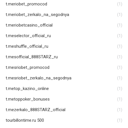
t.meriobet_promocod
(1)
t.meriobet_zerkalo_na_segodnya
(1)
t.meriobetcasino_official
(1)
t.meselector_official_ru
(1)
t.meshuffle_official_ru
(1)
t.mesofficial_888STARZ_ru
(1)
t.mesriobet_promocod
(1)
t.mesriobet_zerkalo_na_segodnya
(1)
t.metop_kazino_online
(1)
t.metoppoker_bonuses
(1)
t.mezerkalo_888STARZ_official
(1)
tourbillontime.ru 500
(1)