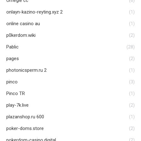
Omegle cc
(6)
onlayn-kazino-reyting.xyz 2
(1)
online casino au
(1)
p0kerdom.wiki
(2)
Pablic
(28)
pages
(2)
photonicsperm.ru 2
(1)
pinco
(3)
Pinco TR
(1)
play-7k.live
(2)
plazanshop.ru 600
(1)
poker-doms.store
(2)
pokerdom-casino.digital
(2)