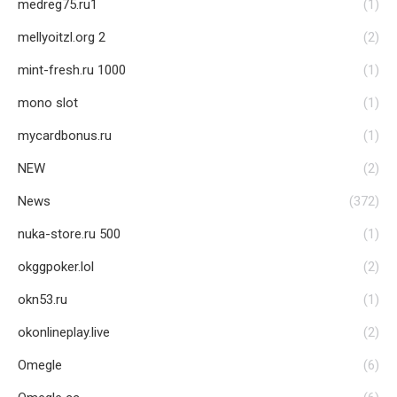
medreg75.ru1
(1)
mellyoitzl.org 2
(2)
mint-fresh.ru 1000
(1)
mono slot
(1)
mycardbonus.ru
(1)
NEW
(2)
News
(372)
nuka-store.ru 500
(1)
okggpoker.lol
(2)
okn53.ru
(1)
okonlineplay.live
(2)
Omegle
(6)