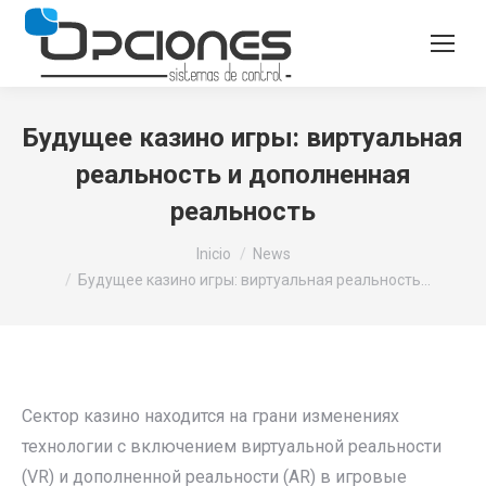
Будущее казино игры: виртуальная
реальность и дополненная
реальность
Estás aquí:
Inicio
News
Будущее казино игры: виртуальная реальность…
Сектор казино находится на грани изменениях
технологии с включением виртуальной реальности
(VR) и дополненной реальности (AR) в игровые