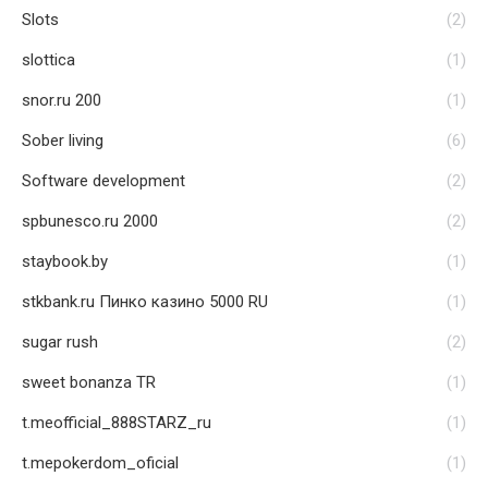
Slots
(2)
slottica
(1)
snor.ru 200
(1)
Sober living
(6)
Software development
(2)
spbunesco.ru 2000
(2)
staybook.by
(1)
stkbank.ru Пинко казино 5000 RU
(1)
sugar rush
(2)
sweet bonanza TR
(1)
t.meofficial_888STARZ_ru
(1)
t.mepokerdom_oficial
(1)