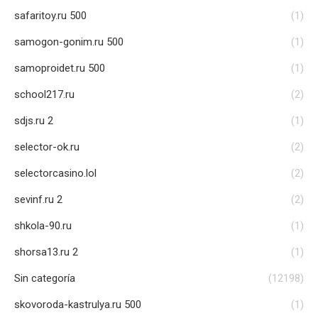
safaritoy.ru 500
(1)
samogon-gonim.ru 500
(1)
samoproidet.ru 500
(1)
school217.ru
(2)
sdjs.ru 2
(1)
selector-ok.ru
(2)
selectorcasino.lol
(2)
sevinf.ru 2
(2)
shkola-90.ru
(1)
shorsa13.ru 2
(1)
Sin categoría
(12198)
skovoroda-kastrulya.ru 500
(1)