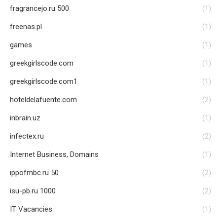
fragrancejo.ru 500
(1)
freenas.pl
(1)
games
(1)
greekgirlscode.com
(1)
greekgirlscode.com1
(1)
hoteldelafuente.com
(2)
inbrain.uz
(1)
infectex.ru
(2)
Internet Business, Domains
(1)
ippofmbc.ru 50
(2)
isu-pb.ru 1000
(2)
IT Vacancies
(1)