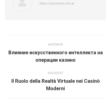
https://opciones.com.ar
Navegación
ANTERIOR
entre
Влияние искусственного интеллекта на
Publicación
publicaciones
операции казино
anterior:
SIGUIENTE
Il Ruolo della Realtà Virtuale nei Casinò
Publicación
Moderni
siguiente: