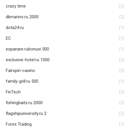
crazy time
(2)
dkmarino.ru 2000
(2)
dota24.ru
(1)
EC
(1)
espanare.rubonusi 500
(1)
exclusive-hotel.ru 1000
(2)
Fairspin-casino
(3)
family-grill.ru 500
(1)
FinTech
(2)
fishingbaits.ru 2000
(2)
flagshipuniversity.ru 2
(2)
Forex Trading
(1)