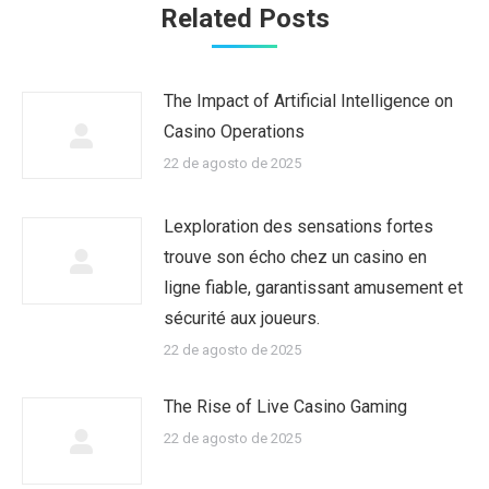
Related Posts
The Impact of Artificial Intelligence on
Casino Operations
22 de agosto de 2025
Lexploration des sensations fortes
trouve son écho chez un casino en
ligne fiable, garantissant amusement et
sécurité aux joueurs.
22 de agosto de 2025
The Rise of Live Casino Gaming
22 de agosto de 2025