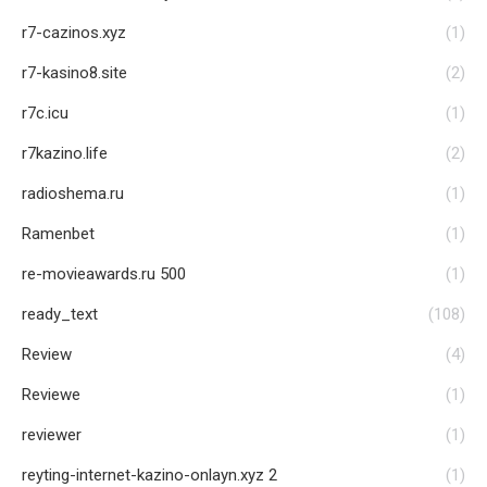
r7-cazinos.xyz
(1)
r7-kasino8.site
(2)
r7c.icu
(1)
r7kazino.life
(2)
radioshema.ru
(1)
Ramenbet
(1)
re-movieawards.ru 500
(1)
ready_text
(108)
Review
(4)
Reviewe
(1)
reviewer
(1)
reyting-internet-kazino-onlayn.xyz 2
(1)