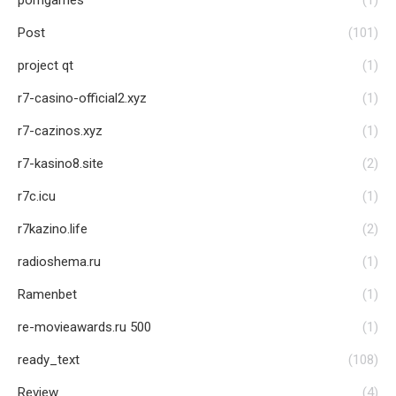
porngames
(1)
Post
(101)
project qt
(1)
r7-casino-official2.xyz
(1)
r7-cazinos.xyz
(1)
r7-kasino8.site
(2)
r7c.icu
(1)
r7kazino.life
(2)
radioshema.ru
(1)
Ramenbet
(1)
re-movieawards.ru 500
(1)
ready_text
(108)
Review
(4)