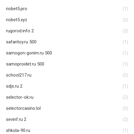
riobet5.pro
(1)
riobet5.xyz
(2)
rugorod.info 2
(2)
safaritoy.ru 500
(1)
samogon-gonim.ru 500
(1)
samoproidet.ru 500
(1)
school217.ru
(2)
sdjs.ru 2
(1)
selector-ok.ru
(2)
selectorcasino.lol
(2)
sevinf.ru 2
(2)
shkola-90.ru
(1)