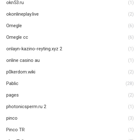
okn53.ru
(1)
okonlineplay.live
(2)
Omegle
(6)
Omegle cc
(6)
onlayn-kazino-reyting.xyz 2
(1)
online casino au
(1)
p0kerdom.wiki
(2)
Pablic
(28)
pages
(2)
photonicsperm.ru 2
(1)
pinco
(3)
Pinco TR
(1)