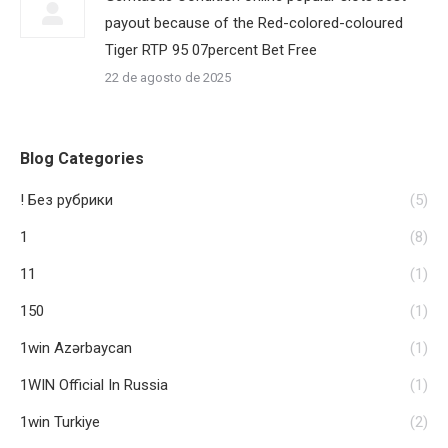
payout because of the Red-colored-coloured
Tiger RTP 95 07percent Bet Free
22 de agosto de 2025
Blog Categories
! Без рубрики
(5)
1
(8)
11
(1)
150
(1)
1win Azərbaycan
(1)
1WIN Official In Russia
(1)
1win Turkiye
(2)