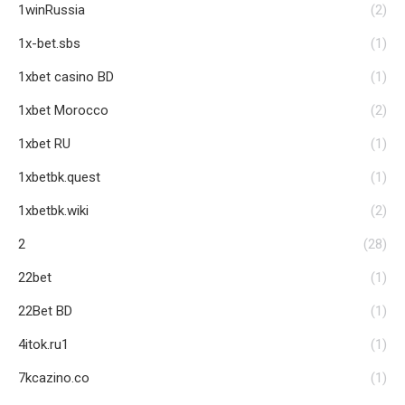
1winRussia
(2)
1x-bet.sbs
(1)
1xbet casino BD
(1)
1xbet Morocco
(2)
1xbet RU
(1)
1xbetbk.quest
(1)
1xbetbk.wiki
(2)
2
(28)
22bet
(1)
22Bet BD
(1)
4itok.ru1
(1)
7kcazino.co
(1)