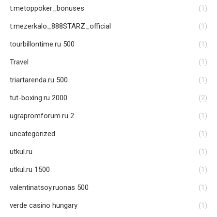
t.metoppoker_bonuses
(1)
t.mezerkalo_888STARZ_official
(1)
tourbillontime.ru 500
(1)
Travel
(1)
triartarenda.ru 500
(1)
tut-boxing.ru 2000
(2)
ugrapromforum.ru 2
(1)
uncategorized
(1)
utkul.ru
(1)
utkul.ru 1500
(1)
valentinatsoy.ruonas 500
(1)
verde casino hungary
(1)