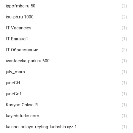
ippofmbc.ru 50
(2)
isu-pb.ru 1000
(2)
IT Vacancies
(1)
IT Вакансії
(1)
IT Образование
(3)
ivanteevka-park.ru 600
(1)
july_mars
(1)
juneCH
(1)
juneGof
(1)
Kasyno Online PL
(1)
kayedstudio.com
(1)
kazino-onlayn-reyting-luchshih.xyz 1
(1)