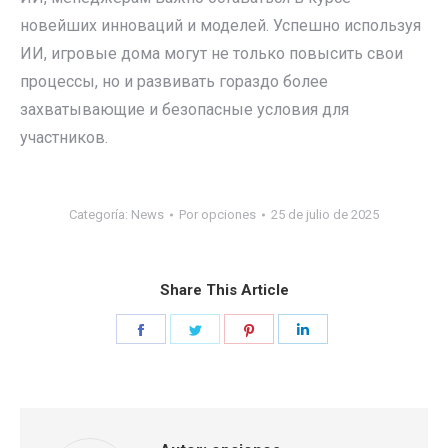
новейших инноваций и моделей. Успешно используя
ИИ, игровые дома могут не только повысить свои
процессы, но и развивать гораздо более
захватывающие и безопасные условия для
участников.
Categoría:
News
Por
opciones
25 de julio de 2025
Share This Article
Share
Share
Share
Share
on
on
on
on
Facebook
Twitter
Pinterest
LinkedIn