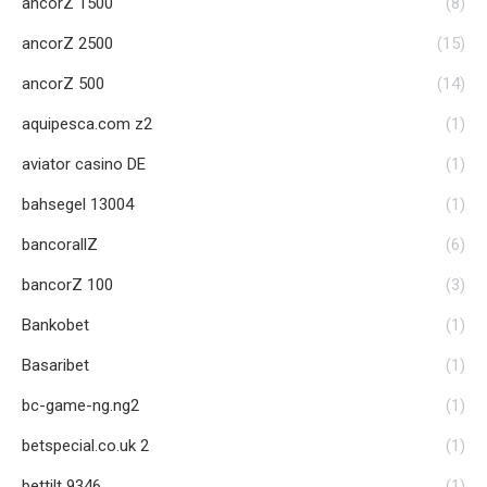
ancorZ 1500
(8)
ancorZ 2500
(15)
ancorZ 500
(14)
aquipesca.com z2
(1)
aviator casino DE
(1)
bahsegel 13004
(1)
bancorallZ
(6)
bancorZ 100
(3)
Bankobet
(1)
Basaribet
(1)
bc-game-ng.ng2
(1)
betspecial.co.uk 2
(1)
bettilt 9346
(1)