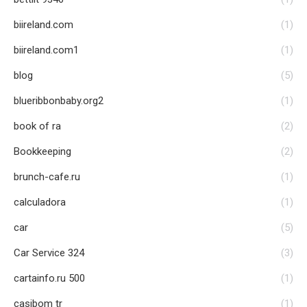
biireland.com
(1)
biireland.com1
(1)
blog
(5)
blueribbonbaby.org2
(1)
book of ra
(2)
Bookkeeping
(2)
brunch-cafe.ru
(1)
calculadora
(1)
car
(5)
Car Service 324
(3)
cartainfo.ru 500
(1)
casibom tr
(1)