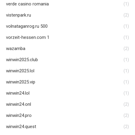
verde casino romania
(1)
vistenpark.ru
(2)
volnataganrog.ru 500
(1)
vorzeit-hessen.com 1
(1)
wazamba
(2)
winwin2025.club
(1)
winwin2025.lol
(1)
winwin2025.vip
(1)
winwin24.lol
(1)
winwin24.onl
(2)
winwin24.pro
(2)
winwin24.quest
(2)