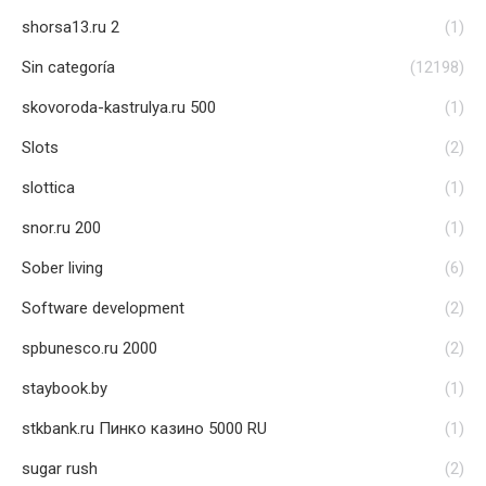
shorsa13.ru 2
(1)
Sin categoría
(12198)
skovoroda-kastrulya.ru 500
(1)
Slots
(2)
slottica
(1)
snor.ru 200
(1)
Sober living
(6)
Software development
(2)
spbunesco.ru 2000
(2)
staybook.by
(1)
stkbank.ru Пинко казино 5000 RU
(1)
sugar rush
(2)