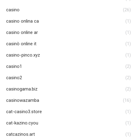
casino
(26)
casino onlina ca
(1)
casino online ar
(1)
casinò online it
(1)
casino-pinco.xyz
(1)
casino1
(2)
casino2
(2)
casinogama.biz
(2)
casinowazamba
(16)
cat-casino3.store
(1)
cat-kazino.cyou
(1)
catcazinos.art
(1)