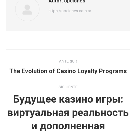
Autor:
opciones
https://opciones.com.ar
Navegación
ANTERIOR
entre
Publicación
The Evolution of Casino Loyalty Programs
anterior:
publicaciones
SIGUIENTE
Будущее казино игры:
виртуальная реальность
Publicación
и дополненная
siguiente: