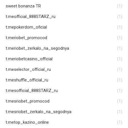
sweet bonanza TR
(1)
t.meofficial_888STARZ_ru
(1)
t.mepokerdom_oficial
(1)
t.meriobet_promocod
(1)
t.meriobet_zerkalo_na_segodnya
(1)
t.meriobetcasino_official
(1)
t.meselector_official_ru
(1)
t.meshuffle_official_ru
(1)
t.mesofficial_888STARZ_ru
(1)
t.mesriobet_promocod
(1)
t.mesriobet_zerkalo_na_segodnya
(1)
t.metop_kazino_online
(1)