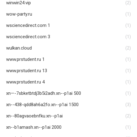
winwin24.vip
(2)
wow-party.ru
(1)
wsciencedirect.com 1
(1)
wsciencedirect.com 3
(1)
wulkan.cloud
(2)
www.prstudent.ru 1
(1)
www.prstudent.ru 13
(1)
www.prstudent.ru 4
(1)
xn—-7sbketbtdj3b5i2adh.xn--p1ai 500
(1)
xn--438-qdd8ah6a2fo.xn--p1ai 1500
(3)
xn--80agvaoebnfku.xn--p1ai
(2)
xn--b1amash.xn--p1ai 2000
(1)