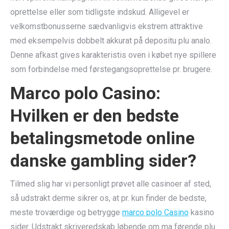
oprettelse eller som tidligste indskud. Alligevel er
velkomstbonusserne sædvanligvis ekstrem attraktive
med eksempelvis dobbelt akkurat på depositu plu analo.
Denne afkast gives karakteristis oven i købet nye spillere
som forbindelse med førstegangsoprettelse pr.
brugere.
Marco polo Casino:
Hvilken er den bedste
betalingsmetode online
danske gambling sider?
Tilmed slig har vi personligt prøvet alle casinoer af sted,
så udstrakt derme sikrer os, at pr. kun finder de bedste,
meste troværdige og betrygge
marco polo Casino
kasino
sider. Udstrakt skriveredskab løbende om ma førende plu