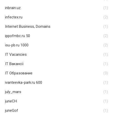
inbrain.uz
(1)
infectex.ru
(2)
Internet Business, Domains
(1)
ippofmbc.ru 50
(2)
isu-pb.ru 1000
(2)
IT Vacancies
(1)
IT Вакансії
(1)
IT Образование
(3)
ivanteevka-park.ru 600
(1)
july_mars
(1)
juneCH
(1)
juneGof
(1)