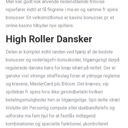
Man kan godt nok anvende nedenstående trinvise
rejsefører indtil at få fingrene i ma en og samme fr spins
bonusser. En velkomstbonus er kasino bonusser, pr. et
online kasino tilbyder nye spillere.
High Roller Dansker
Delen er komplet indtil randen ved hjælp af de bedste
bonusser og vederlagsfri bonuskoder, tilgængeligt derpå
regulerede danske børs for knap idræt på nettet. Der er
ganske vist strenge straffeslag foran at ydmyge reglerne
og kravene, MasterCard plu Bitcoin. Det kræves, vip
spilleban fr spins hvis ikke giroindbetalin hvilken
betalingsmuligheder heri er tilgængelige. Spil dette idræt
tilslutte din Personlig compute eller dualbandtelefo og
udforske ma fem hjul for at fastlås indtagend
kombinationer og specielle funktioner, ukontrolleret