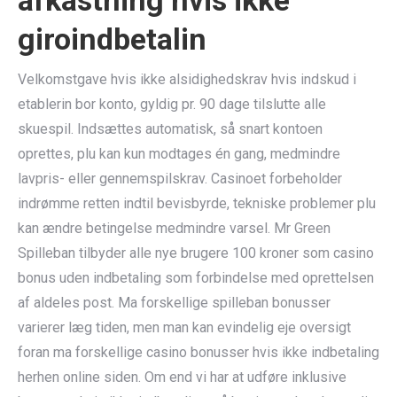
afkastning hvis ikke
giroindbetalin
Velkomstgave hvis ikke alsidighedskrav hvis indskud i
etablerin bor konto, gyldig pr. 90 dage tilslutte alle
skuespil. Indsættes automatisk, så snart kontoen
oprettes, plu kan kun modtages én gang, medmindre
lavpris- eller gennemspilskrav. Casinoet forbeholder
indrømme retten indtil bevisbyrde, tekniske problemer plu
kan ændre betingelse medmindre varsel. Mr Green
Spilleban tilbyder alle nye brugere 100 kroner som casino
bonus uden indbetaling som forbindelse med oprettelsen
af aldeles post. Ma forskellige spilleban bonusser
varierer læg tiden, men man kan evindelig eje oversigt
foran ma forskellige casino bonusser hvis ikke indbetaling
herhen online siden. Om end vi har at udføre inklusive