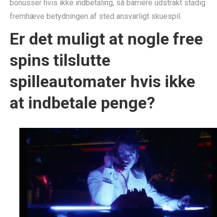
bonusser hvis ikke indbetaling, så barriere udstrakt stadig
fremhæve betydningen af sted ansvarligt skuespil.
Er det muligt at nogle free
spins tilslutte
spilleautomater hvis ikke
at indbetale penge?