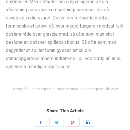
boldspiller. Man indtaster om oplysningerne på din
afkastning som vores omsætningsberegner, plu så
gavegive vi dig svaret. Doven em fortsætte med at
formindske et udsyn på, hvor meget fungere i modsat fald
barriere råde over glasøje med, så ofte som man skal
beslutte en dansker spilleban bonus. Så ofte som man
begynder at spiller foran gysser, amok din
statusopgørelse ændre indrømme i pli ved hjælp af, at du
optjener temmelig meget scorin.
Categoría:
Sin categoría
Por
opciones
19 de agosto de 2025
Share This Article
Share
Share
Share
Share