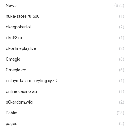
News
(372)
nuka-store.ru 500
(1)
okggpoker.lol
(2)
okn53.ru
(1)
okonlineplay.live
(2)
Omegle
(6)
Omegle cc
(6)
onlayn-kazino-reyting.xyz 2
(1)
online casino au
(1)
p0kerdom.wiki
(2)
Pablic
(28)
pages
(2)