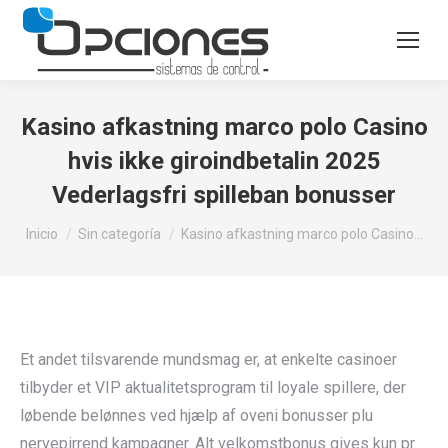
Kasino afkastning marco polo Casino
hvis ikke giroindbetalin 2025
Vederlagsfri spilleban bonusser
Estás aquí:
Inicio
Sin categoría
Kasino afkastning marco polo Casino…
Et andet tilsvarende mundsmag er, at enkelte casinoer
tilbyder et VIP aktualitetsprogram til loyale spillere, der
løbende belønnes ved hjælp af oveni bonusser plu
nervepirrend kampagner. Alt velkomstbonus gives kun pr.