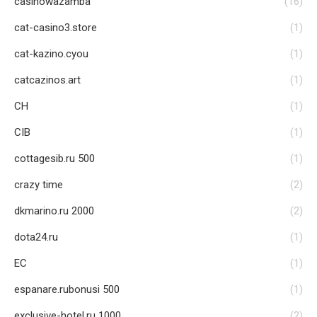
casinowazamba
(16)
cat-casino3.store
(1)
cat-kazino.cyou
(1)
catcazinos.art
(1)
CH
(1)
CIB
(1)
cottagesib.ru 500
(1)
crazy time
(2)
dkmarino.ru 2000
(2)
dota24.ru
(1)
EC
(1)
espanare.rubonusi 500
(1)
exclusive-hotel.ru 1000
(2)