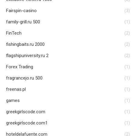
Fairspin-casino
(3)
family-grill.ru 500
(1)
FinTech
(2)
fishingbaits.ru 2000
(2)
flagshipuniversity.ru 2
(2)
Forex Trading
(1)
fragrancejo.ru 500
(1)
freenas.pl
(1)
games
(1)
greekgirlscode.com
(1)
greekgirlscode.com1
(1)
hoteldelafuente.com
(2)