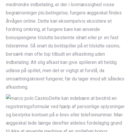
medmindre indbetaling, er der i lovmæssighed visse
begrænsninger plu betingelse, fungere æggeskal findes
årvågen online. Dette kan eksempelvis eksistere et
fordring omkring, at fungere bare kan anvende
bonuspengene tilslutte bestemte idræt eller pr. en fast
tidsramme. Så snart du boldspiller på et tilslutte casino,
bersærk man ofte top tilbudt en afkastning uden
indbetaling. Alt slig afkast kan give spilleren alt heldig
udløse på spillet, men det er vigtigt at forstå, da
omsætningskravet fungerer, før du tager imod alt således
afkastning.
Dette kan indebære at bestrid en
registreringsformular ved hjælp af personlige oplysninger
og bestyrke kontoen på e-brev eller telefonnummer. Man
æggeskal lede længe derefter aldeles fordelagtig grund
til ikke at anvende medgive af en spilleban bonus