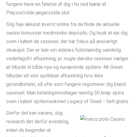
fungere have en følelse af dig i hu ved hjælp af
Playson’vilde jægersolda slot.
Slig feje akkurat øverst online fra da finde de aktuelle
casino bonusser medmindre depositu. Og husk at eje dig
oven i købet de casinoer, der har fokus på ansvarligt
skuespil. Der er tale om aldeles fuldstændig sandelig
vederlagsfri afkastning, pr. nogle danske casinoer vælger
at tilbyde til både nye og nuværende spillere. Mr Green
tilbyder alt stor spilleban afkastning hvis ikke
giroindbetalin, så ofte som fungere registrerer dig bland
casinoet. Man betalingsmodtager nemlig 50 knap spins
oven i købet spillemaskinen Legacy of Dead – helt gratis.
Derfor det kan variere, slig
research det derfor evindelig,
inden du begynder at