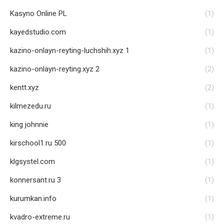
Kasyno Online PL
(1)
kayedstudio.com
(1)
kazino-onlayn-reyting-luchshih.xyz 1
(1)
kazino-onlayn-reyting.xyz 2
(2)
kentt.xyz
(2)
kilmezedu.ru
(1)
king johnnie
(1)
kirschool1.ru 500
(1)
klgsystel.com
(1)
konnersant.ru 3
(1)
kurumkan.info
(1)
kvadro-extreme.ru
(1)