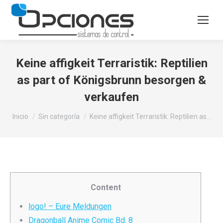
Keine affigkeit Terraristik: Reptilien
as part of Königsbrunn besorgen &
verkaufen
Estás aquí:
Inicio
Sin categoría
Keine affigkeit Terraristik: Reptilien as…
Content
logo! – Eure Meldungen
Dragonball Anime Comic Bd. 8