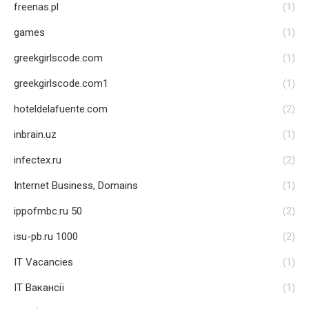
freenas.pl
(1)
games
(1)
greekgirlscode.com
(1)
greekgirlscode.com1
(1)
hoteldelafuente.com
(2)
inbrain.uz
(1)
infectex.ru
(2)
Internet Business, Domains
(1)
ippofmbc.ru 50
(2)
isu-pb.ru 1000
(2)
IT Vacancies
(1)
IT Вакансії
(1)