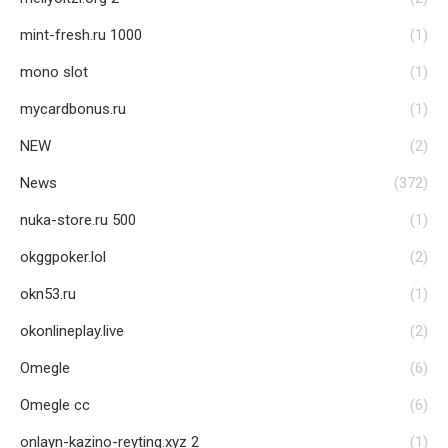
mint-fresh.ru 1000
(1)
mono slot
(1)
mycardbonus.ru
(1)
NEW
(2)
News
(372)
nuka-store.ru 500
(1)
okggpoker.lol
(2)
okn53.ru
(1)
okonlineplay.live
(2)
Omegle
(6)
Omegle cc
(6)
onlayn-kazino-reyting.xyz 2
(1)