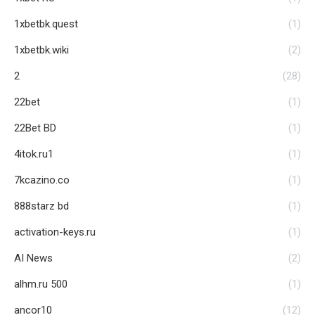
1xbetbk.quest
(1)
1xbetbk.wiki
(2)
2
(28)
22bet
(1)
22Bet BD
(1)
4itok.ru1
(1)
7kcazino.co
(1)
888starz bd
(1)
activation-keys.ru
(1)
AI News
(2)
alhm.ru 500
(1)
ancor10
(12)