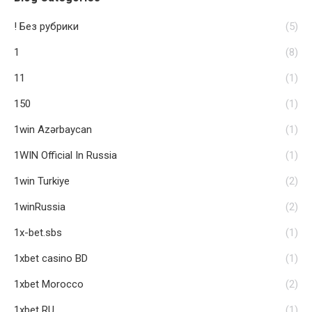
! Без рубрики
(5)
1
(8)
11
(1)
150
(1)
1win Azərbaycan
(1)
1WIN Official In Russia
(1)
1win Turkiye
(2)
1winRussia
(2)
1x-bet.sbs
(1)
1xbet casino BD
(1)
1xbet Morocco
(2)
1xbet RU
(1)