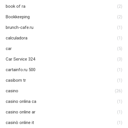
book of ra
(2)
Bookkeeping
(2)
brunch-cafe.ru
(1)
calculadora
(1)
car
(5)
Car Service 324
(3)
cartainfo.ru 500
(1)
casibom tr
(1)
casino
(26)
casino onlina ca
(1)
casino online ar
(1)
casinò online it
(1)