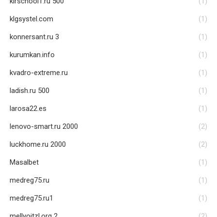
kirschool1.ru 500
(1)
klgsystel.com
(1)
konnersant.ru 3
(1)
kurumkan.info
(1)
kvadro-extreme.ru
(1)
ladish.ru 500
(1)
larosa22.es
(1)
lenovo-smart.ru 2000
(2)
luckhome.ru 2000
(2)
Masalbet
(1)
medreg75.ru
(1)
medreg75.ru1
(1)
mellyoitzl.org 2
(2)