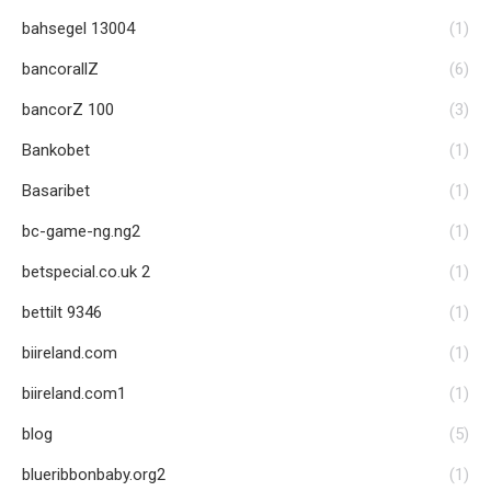
bahsegel 13004
(1)
bancorallZ
(6)
bancorZ 100
(3)
Bankobet
(1)
Basaribet
(1)
bc-game-ng.ng2
(1)
betspecial.co.uk 2
(1)
bettilt 9346
(1)
biireland.com
(1)
biireland.com1
(1)
blog
(5)
blueribbonbaby.org2
(1)