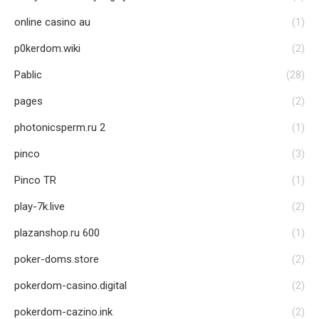
online casino au
(1)
p0kerdom.wiki
(2)
Pablic
(28)
pages
(2)
photonicsperm.ru 2
(1)
pinco
(3)
Pinco TR
(1)
play-7k.live
(2)
plazanshop.ru 600
(1)
poker-doms.store
(2)
pokerdom-casino.digital
(2)
pokerdom-cazino.ink
(2)