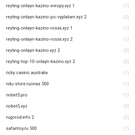
reyting-onlayn-kazino-evropy.xyz 1
(1)
reyting-onlayn-kazino-po-vyplatam.xyz 2
(2)
reyting-onlayn-kazino-rossii.xyz 1
(1)
reyting-onlayn-kazino-rossii.xyz 2
(1)
reyting-onlayn-kazino.xyz 2
(2)
reyting-top-10-onlayn-kazino.xyz 2
(2)
ricky casino australia
(1)
ridu-store.ruonas 500
(1)
riobet5.pro
(1)
riobet5.xyz
(2)
rugorod.info 2
(2)
safaritoy.ru 500
(1)