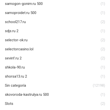
samogon-gonim.ru 500
(1)
samoproidet.ru 500
(1)
school217.ru
(2)
sdjs.ru 2
(1)
selector-ok.ru
(2)
selectorcasino.lol
(2)
sevinf.ru 2
(2)
shkola-90.ru
(1)
shorsa13.ru 2
(1)
Sin categoría
(12198)
skovoroda-kastrulya.ru 500
(1)
Slots
(2)