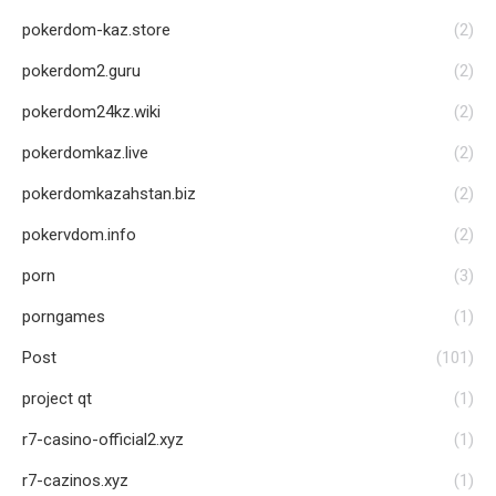
pokerdom-kaz.store
(2)
pokerdom2.guru
(2)
pokerdom24kz.wiki
(2)
pokerdomkaz.live
(2)
pokerdomkazahstan.biz
(2)
pokervdom.info
(2)
porn
(3)
porngames
(1)
Post
(101)
project qt
(1)
r7-casino-official2.xyz
(1)
r7-cazinos.xyz
(1)