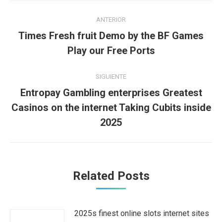
Navegación
ANTERIOR
entre
Times Fresh fruit Demo by the BF Games
Publicación
publicaciones
Play our Free Ports
anterior:
SIGUIENTE
Entropay Gambling enterprises Greatest
Publicación
Casinos on the internet Taking Cubits inside
siguiente:
2025
Related Posts
2025s finest online slots internet sites