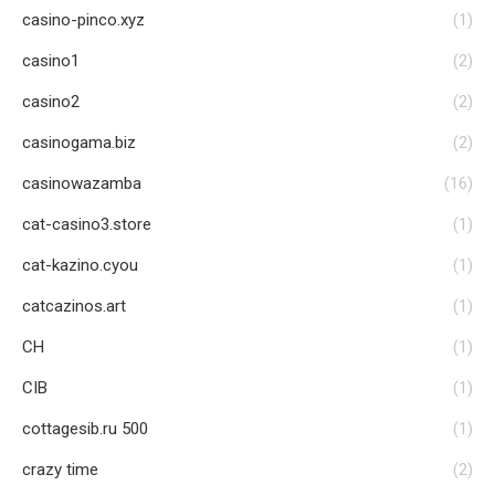
casino-pinco.xyz
(1)
casino1
(2)
casino2
(2)
casinogama.biz
(2)
casinowazamba
(16)
cat-casino3.store
(1)
cat-kazino.cyou
(1)
catcazinos.art
(1)
CH
(1)
CIB
(1)
cottagesib.ru 500
(1)
crazy time
(2)