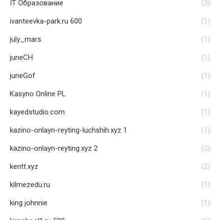
IT Образование
(3)
ivanteevka-park.ru 600
(1)
july_mars
(1)
juneCH
(1)
juneGof
(1)
Kasyno Online PL
(1)
kayedstudio.com
(1)
kazino-onlayn-reyting-luchshih.xyz 1
(1)
kazino-onlayn-reyting.xyz 2
(2)
kentt.xyz
(2)
kilmezedu.ru
(1)
king johnnie
(1)