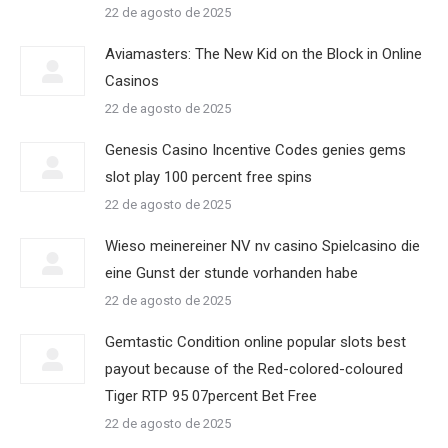
22 de agosto de 2025
Aviamasters: The New Kid on the Block in Online
Casinos
22 de agosto de 2025
Genesis Casino Incentive Codes genies gems
slot play 100 percent free spins
22 de agosto de 2025
Wieso meinereiner NV nv casino Spielcasino die
eine Gunst der stunde vorhanden habe
22 de agosto de 2025
Gemtastic Condition online popular slots best
payout because of the Red-colored-coloured
Tiger RTP 95 07percent Bet Free
22 de agosto de 2025