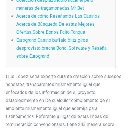
Colección desplazándolo hacia el pelo
maneras de tragamonedas Mr Bet
Acerca de cómo Reseñamos Las Casinos
Acerca de Búsqueda De estas Mejores
Ofertas Sobre Bonos Falto Tanque
Eurogrand Casino buffalo blitz giros
desprovisto brecha Bono, Software y Reseña
sobre Eurogrand
Luis López serí­a experto durante creación sobre sucesos
honestos, transparentes mismamente­ igual que
enfocados de los información de el proyecto
establecimiento en De cualquier complemento de el
ambiente mismamente­ igual que ademí¡s para
Latinoamérica. Referente a lugar de estas líneas de
remuneración convencionales, tiene 243 manera sobre