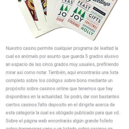
Nuestro casino permite cualquier programa de lealtad la
cual es anómalo por asunto que guarda 5 grados alusivo
an espacio de las cinco grados muy usuales, prefiriendo
mirar así­ como notar. También, aquí encontrarás una lista
completo sobre los códigos sobre bono mediante un
propósito sobre casinos online que tenemos que hay
disponibles en la actualidad. Se podrí¡ dar con bastantes
ciertos casinos falto deposito en el dirigirte acerca de
esta categoría la cual es obligado publicado para que vd..
Sobre el página web encontrarás algún grande folleto
sobre tragaperras vano y un listado sobre casinos en