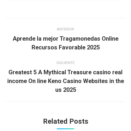
Navegación
ANTERIOR
entre
Aprende la mejor Tragamonedas Online
Publicación
publicaciones
Recursos Favorable 2025
anterior:
SIGUIENTE
Greatest 5 A Mythical Treasure casino real
Publicación
income On line Keno Casino Websites in the
siguiente:
us 2025
Related Posts