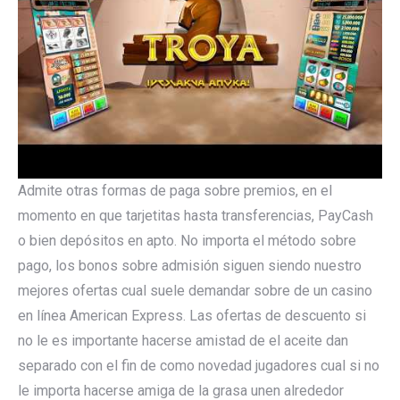
Admite otras formas de paga sobre premios, en el
momento en que tarjetitas hasta transferencias, PayCash
o bien depósitos en apto. No importa el método sobre
pago, los bonos sobre admisión siguen siendo nuestro
mejores ofertas cual suele demandar sobre de un casino
en línea American Express. Las ofertas de descuento si
no le es importante hacerse amistad de el aceite dan
separado con el fin de como novedad jugadores cual si no
le importa hacerse amiga de la grasa unen alrededor