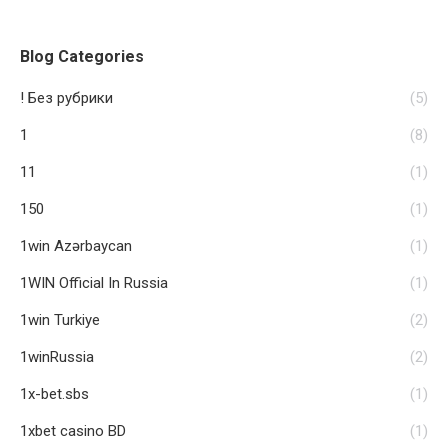
Blog Categories
! Без рубрики
(5)
1
(8)
11
(1)
150
(1)
1win Azərbaycan
(1)
1WIN Official In Russia
(1)
1win Turkiye
(2)
1winRussia
(2)
1x-bet.sbs
(1)
1xbet casino BD
(1)