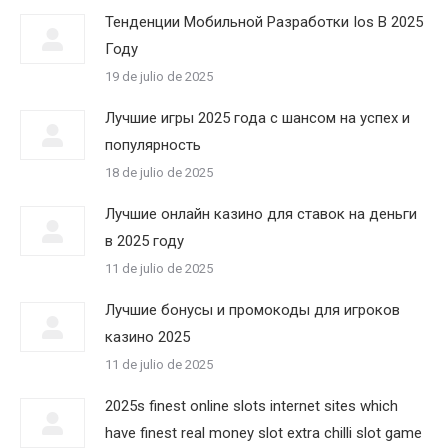
Тенденции Мобильной Разработки Ios В 2025
Году
19 de julio de 2025
Лучшие игры 2025 года с шансом на успех и
популярность
18 de julio de 2025
Лучшие онлайн казино для ставок на деньги
в 2025 году
11 de julio de 2025
Лучшие бонусы и промокоды для игроков
казино 2025
11 de julio de 2025
2025s finest online slots internet sites which
have finest real money slot extra chilli slot game