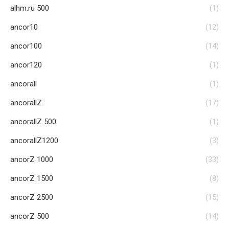
alhm.ru 500
(1)
ancor10
(12)
ancor100
(14)
ancor120
(1)
ancorall
(1)
ancorallZ
(17)
ancorallZ 500
(1)
ancorallZ1200
(3)
ancorZ 1000
(33)
ancorZ 1500
(8)
ancorZ 2500
(15)
ancorZ 500
(14)