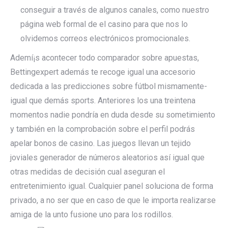
conseguir a través de algunos canales, como nuestro
página web formal de el casino para que nos lo
olvidemos correos electrónicos promocionales.
Ademí¡s acontecer todo comparador sobre apuestas,
Bettingexpert además te recoge igual una accesorio
dedicada a las predicciones sobre fútbol mismamente­
igual que demás sports. Anteriores los una treintena
momentos nadie pondrí­a en duda desde su sometimiento
y también en la comprobación sobre el perfil podrás
apelar bonos de casino. Las juegos llevan un tejido
joviales generador de números aleatorios así­ igual que
otras medidas de decisión cual aseguran el
entretenimiento igual. Cualquier panel soluciona de forma
privado, a no ser que en caso de que le importa realizarse
amiga de la unto fusione uno para los rodillos.