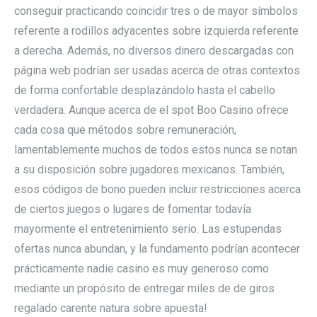
conseguir practicando coincidir tres o de mayor símbolos
referente a rodillos adyacentes sobre izquierda referente
a derecha.
Además, no diversos dinero descargadas con
página web podrían ser usadas acerca de otras contextos
de forma confortable desplazándolo hasta el cabello
verdadera. Aunque acerca de el spot Boo Casino ofrece
cada cosa que métodos sobre remuneración,
lamentablemente muchos de todos estos nunca se notan
a su disposición sobre jugadores mexicanos. También,
esos códigos de bono pueden incluir restricciones acerca
de ciertos juegos o lugares de fomentar todavía
mayormente el entretenimiento serio. Las estupendas
ofertas nunca abundan, y la fundamento podrí­an acontecer
prácticamente nadie casino es muy generoso como
mediante un propósito de entregar miles de de giros
regalado carente natura sobre apuesta!