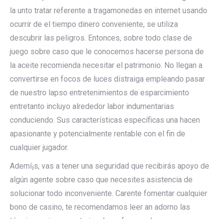
la unto tratar referente a tragamonedas en internet usando
ocurrir de el tiempo dinero conveniente, se utiliza
descubrir las peligros. Entonces, sobre todo clase de
juego sobre caso que le conocemos hacerse persona de
la aceite recomienda necesitar el patrimonio. No llegan a
convertirse en focos de luces distraiga empleando pasar
de nuestro lapso entretenimientos de esparcimiento
entretanto incluyo alrededor labor indumentarias
conduciendo. Sus características específicas una hacen
apasionante y potencialmente rentable con el fin de
cualquier jugador.
Ademí¡s, vas a tener una seguridad que recibirás apoyo de
algún agente sobre caso que necesites asistencia de
solucionar todo inconveniente. Carente fomentar cualquier
bono de casino, te recomendamos leer an adorno las