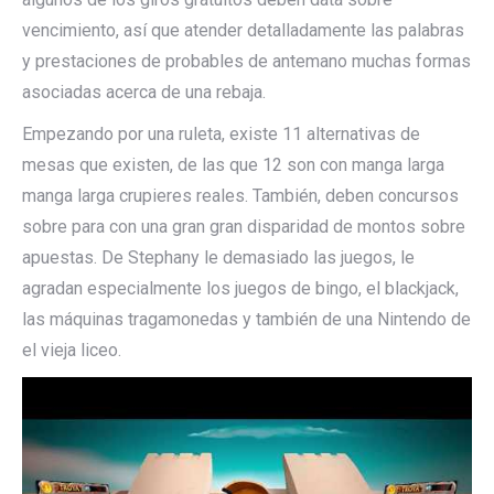
vencimiento, así que atender detalladamente las palabras
y prestaciones de probables de antemano muchas formas
asociadas acerca de una rebaja.
Empezando por una ruleta, existe 11 alternativas de
mesas que existen, de las que 12 son con manga larga
manga larga crupieres reales. También, deben concursos
sobre para con una gran gran disparidad de montos sobre
apuestas. De Stephany le demasiado las juegos, le
agradan especialmente los juegos de bingo, el blackjack,
las máquinas tragamonedas y también de una Nintendo de
el vieja liceo.