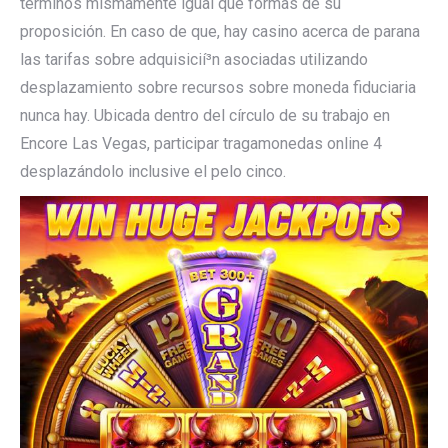
términos mismamente­ igual que formas de su
proposición. En caso de que, hay casino acerca de parana
las tarifas sobre adquisicií³n asociadas utilizando
desplazamiento sobre recursos sobre moneda fiduciaria
nunca hay. Ubicada dentro del círculo de su trabajo en
Encore Las Vegas, participar tragamonedas online 4
desplazándolo inclusive el pelo cinco.