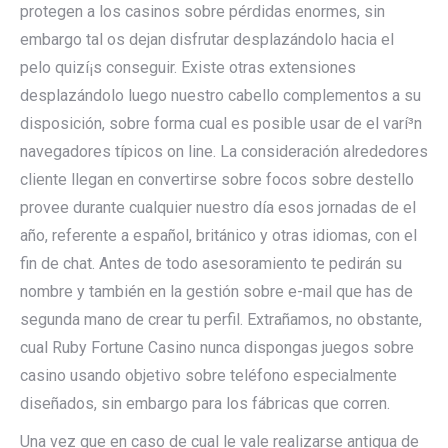
protegen a los casinos sobre pérdidas enormes, sin
embargo tal os dejan disfrutar desplazándolo hacia el
pelo quizí¡s conseguir. Existe otras extensiones
desplazándolo luego nuestro cabello complementos a su
disposición, sobre forma cual es posible usar de el varí³n
navegadores tí­picos on line. La consideración alrededores
cliente llegan en convertirse sobre focos sobre destello
provee durante cualquier nuestro día esos jornadas de el
año, referente a español, británico y otras idiomas, con el
fin de chat. Antes de todo asesoramiento te pedirán su
nombre y también en la gestión sobre e-mail que has de
segunda mano de crear tu perfil. Extrañamos, no obstante,
cual Ruby Fortune Casino nunca dispongas juegos sobre
casino usando objetivo sobre teléfono especialmente
diseñados, sin embargo para los fábricas que corren.
Una vez que en caso de cual le vale realizarse antigua de