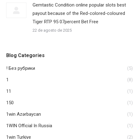
Gemtastic Condition online popular slots best
payout because of the Red-colored-coloured
Tiger RTP 95 07percent Bet Free
22 de agosto de 2025
Blog Categories
! Без рубрики
(5)
1
(8)
11
(1)
150
(1)
1win Azərbaycan
(1)
1WIN Official In Russia
(1)
1win Turkiye
(2)