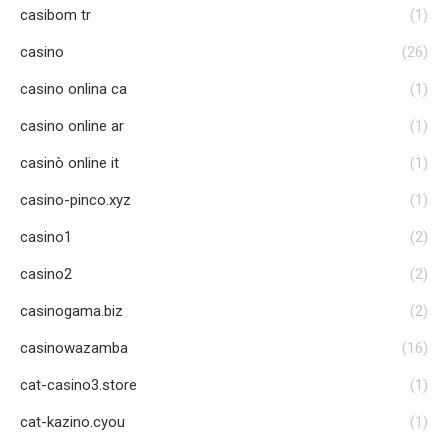
casibom tr
(1)
casino
(26)
casino onlina ca
(1)
casino online ar
(1)
casinò online it
(1)
casino-pinco.xyz
(1)
casino1
(2)
casino2
(2)
casinogama.biz
(2)
casinowazamba
(16)
cat-casino3.store
(1)
cat-kazino.cyou
(1)