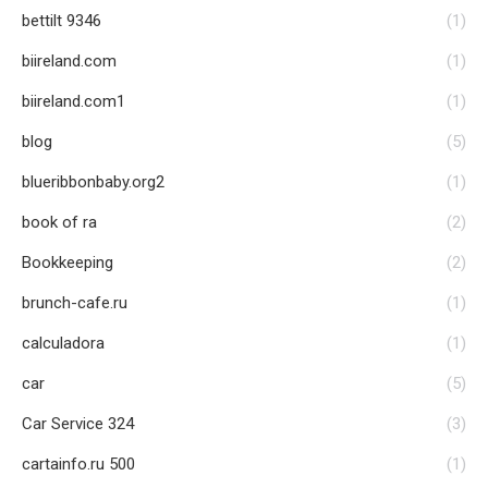
bettilt 9346
(1)
biireland.com
(1)
biireland.com1
(1)
blog
(5)
blueribbonbaby.org2
(1)
book of ra
(2)
Bookkeeping
(2)
brunch-cafe.ru
(1)
calculadora
(1)
car
(5)
Car Service 324
(3)
cartainfo.ru 500
(1)