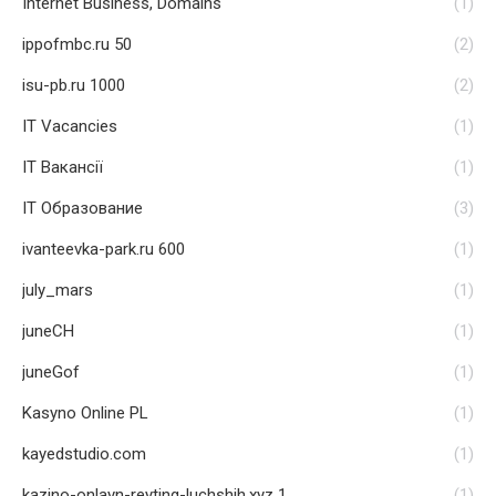
Internet Business, Domains
(1)
ippofmbc.ru 50
(2)
isu-pb.ru 1000
(2)
IT Vacancies
(1)
IT Вакансії
(1)
IT Образование
(3)
ivanteevka-park.ru 600
(1)
july_mars
(1)
juneCH
(1)
juneGof
(1)
Kasyno Online PL
(1)
kayedstudio.com
(1)
kazino-onlayn-reyting-luchshih.xyz 1
(1)