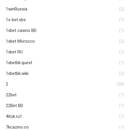
1winRussia
(2)
1x-bet.sbs
(1)
1xbet casino BD
(1)
1xbet Morocco
(2)
1xbet RU
(1)
1xbetbk.quest
(1)
1xbetbk.wiki
(2)
2
(28)
22bet
(1)
22Bet BD
(1)
4itok.ru1
(1)
7kcazino.co
(1)