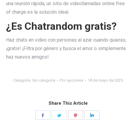
una reunión rápida, un sitio de videollamadas online free
of charge es la solución ideal.
¿Es Chatrandom gratis?
Haz chats en video con personas al azar cuando quieras,
¡gratis! ¡Filtra por género y busca el amor o simplemente
haz nuevos amigos!
Categoría:
Sin categoría
Por
opciones
18 de mayo de 2025
Share This Article
Share
Share
Share
Share
on
on
on
on
Facebook
Twitter
Pinterest
LinkedIn