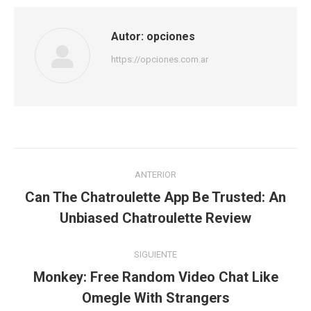
Autor:
opciones
https://opciones.com.ar
Navegación
ANTERIOR
entre
Can The Chatroulette App Be Trusted: An
Publicación
publicaciones
Unbiased Chatroulette Review
anterior:
SIGUIENTE
Monkey: Free Random Video Chat Like
Publicación
Omegle With Strangers
siguiente: